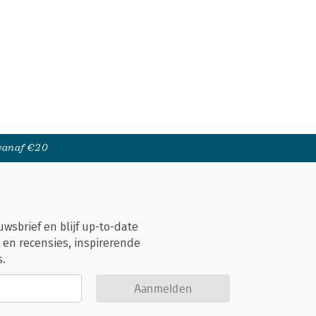
 vanaf €20
uwsbrief en blijf up-to-date
 en recensies, inspirerende
s.
Aanmelden