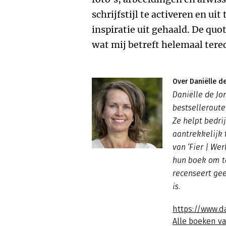
schrijfstijl te activeren en uit
inspiratie uit gehaald. De quo
wat mij betreft helemaal terech
Over Daniëlle d
Daniëlle de Jo
bestselleraute
Ze helpt bedr
aantrekkelijk 
van ‘Fier | We
hun boek om te
recenseert gee
is.
https://www.d
Alle boeken v