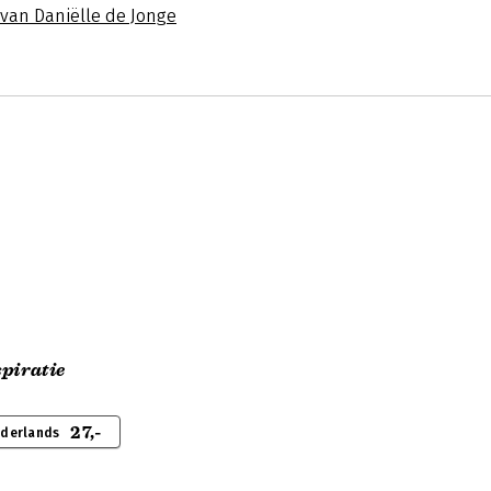
 van Daniëlle de Jonge
spiratie
27,-
ederlands