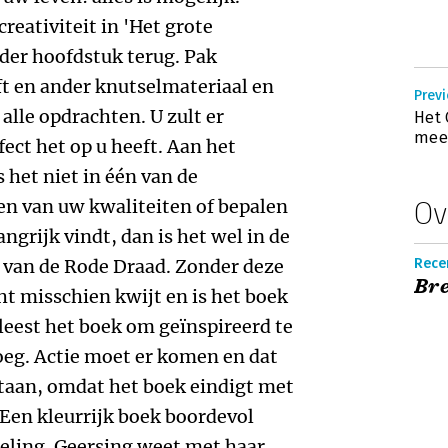
creativiteit in 'Het grote
eder hoofdstuk terug. Pak
ft en ander knutselmateriaal en
Previ
alle opdrachten. U zult er
Het 
meer
fect het op u heeft. Aan het
 het niet in één van de
n van uw kwaliteiten of bepalen
Ov
grijk vindt, dan is het wel in de
 van de Rode Draad. Zonder deze
Recen
Bre
ht misschien kwijt en is het boek
 leest het boek om geïnspireerd te
noeg. Actie moet er komen en dat
staan, omdat het boek eindigt met
 Een kleurrijk boek boordevol
seling. Geersing weet met haar