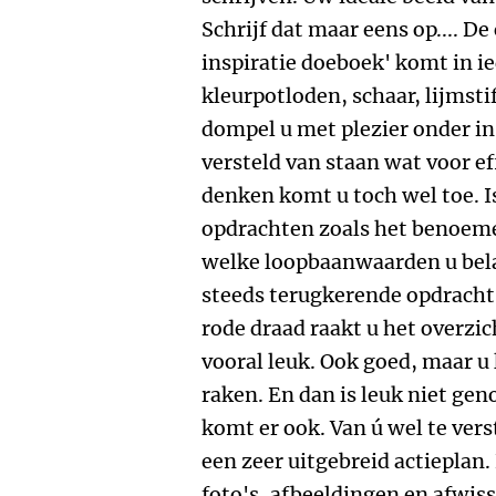
Schrijf dat maar eens op.... De 
inspiratie doeboek' komt in i
kleurpotloden, schaar, lijmsti
dompel u met plezier onder in 
versteld van staan wat voor ef
denken komt u toch wel toe. Is
opdrachten zoals het benoeme
welke loopbaanwaarden u belan
steeds terugkerende opdracht
rode draad raakt u het overzic
vooral leuk. Ook goed, maar u
raken. En dan is leuk niet ge
komt er ook. Van ú wel te ver
een zeer uitgebreid actieplan.
foto's, afbeeldingen en afwis