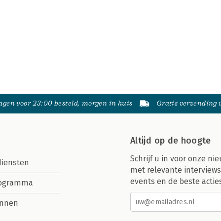
gen voor 23:00 besteld, morgen in huis
Gratis verzending
Altijd op de hoogte
Schrijf u in voor onze nie
diensten
met relevante interviews
events en de beste actie
rogramma
nnen