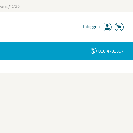
 vanaf €20
Inloggen
010-4731397
Personen
Trefwoorden