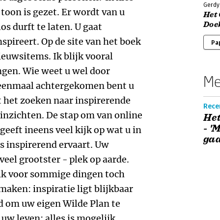
Gerdy
 toon is gezet. Er wordt van u
Het 
Doe
s durft te laten. U gaat
spireert. Op de site van het boek
Pa
nieuwsitems. Ik blijk vooral
ngen. Wie weet u wel door
Me
 eenmaal achtergekomen bent u
t het zoeken naar inspirerende
Rece
inzichten. De stap om van online
Het
- '
geeft ineens veel kijk op wat u in
gaa
ls inspirerend ervaart. Uw
 veel grootster - plek op aarde.
ik voor sommige dingen toch
aken: inspiratie ligt blijkbaar
jd om uw eigen Wilde Plan te
uw leven: alles is mogelijk.