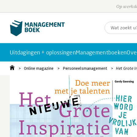
Op werkda
Uitdagingen + oplossingen
Managementboeken
Ove
Online magazine
Personeelsmanagement
Het Grote I