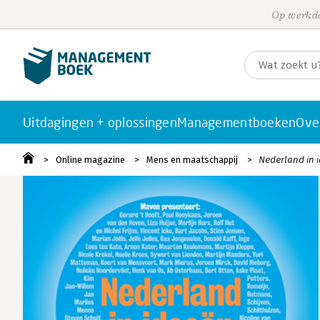
Op werkda
Uitdagingen + oplossingen
Managementboeken
Ove
Online magazine
Mens en maatschappij
Nederland in i