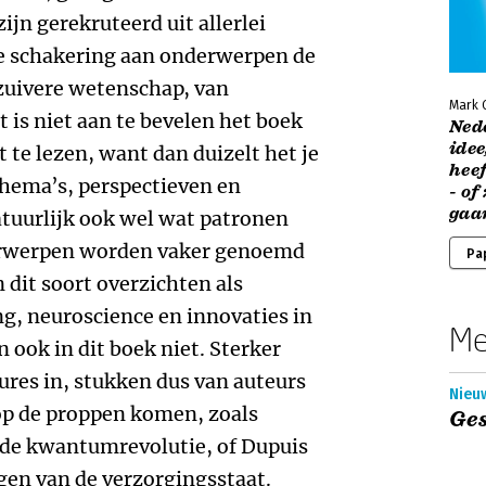
ijn gerekruteerd uit allerlei
ke schakering aan onderwerpen de
 zuivere wetenschap, van
Mark 
t is niet aan te bevelen het boek
Ned
idee
it te lezen, want dan duizelt het je
hee
thema’s, perspectieven en
- of
gaa
atuurlijk ook wel wat patronen
erwerpen worden vaker genoemd
Pa
n dit soort overzichten als
ng, neuroscience en innovaties in
Me
ook in dit boek niet. Sterker
ures in, stukken dus van auteurs
Nieuw
op de proppen komen, zoals
Ges
 de kwantumrevolutie, of Dupuis
gen van de verzorgingsstaat.