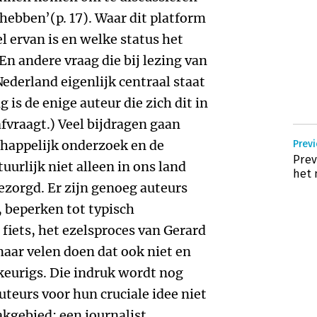
hebben’(p. 17). Waar dit platform
el ervan is en welke status het
 En andere vraag die bij lezing van
derland eigenlijk centraal staat
g is de enige auteur die zich dit in
fvraagt.) Veel bijdragen gaan
happelijk onderzoek en de
Previ
Prev
urlijk niet alleen in ons land
het 
ezorgd. Er zijn genoeg auteurs
, beperken tot typisch
iets, het ezelsproces van Gerard
maar velen doen dat ook niet en
ekeurigs. Die indruk wordt nog
teurs voor hun cruciale idee niet
akgebied: een journalist