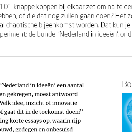
 101 knappe koppen bij elkaar zet om na te de
ebben, of die dat nog zullen gaan doen? Het z
l chaotische bijeenkomst worden. Dat kun je i
periment: de bundel ‘Nederland in ideeën’, on
Boe
n ‘Nederland in ideeën’ een aantal
ben gekregen, moest antwoord
elk idee, inzicht of innovatie
f gaat dit in de toekomst doen?’
ng korte essays op, waarin rijp
rouwd, gedegen en onbesuisd