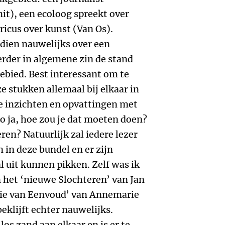
it), een ecoloog spreekt over
ricus over kunst (Van Os).
ien nauwelijks over een
erder in algemene zin de stand
ebied. Best interessant om te
 stukken allemaal bij elkaar in
ze inzichten en opvattingen met
Zo ja, hoe zou je dat moeten doen?
en? Natuurlijk zal iedere lezer
n in deze bundel en er zijn
al uit kunnen pikken. Zelf was ik
 het ‘nieuwe Slochteren’ van Jan
rie van Eenvoud’ van Annemarie
beklijft echter nauwelijks.
los zand aan elkaar en is er te