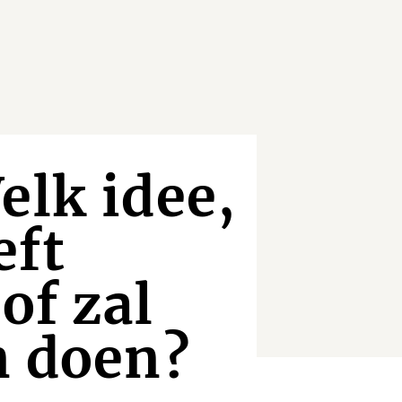
elk idee,
eft
of zal
n doen?