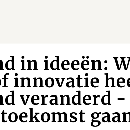
d in ideeën: W
of innovatie he
d veranderd - 
e toekomst gaa