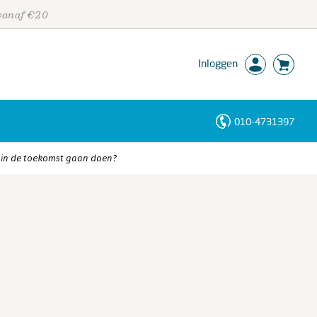
 vanaf €20
Inloggen
010-4731397
Personen
it in de toekomst gaan doen?
Trefwoorden