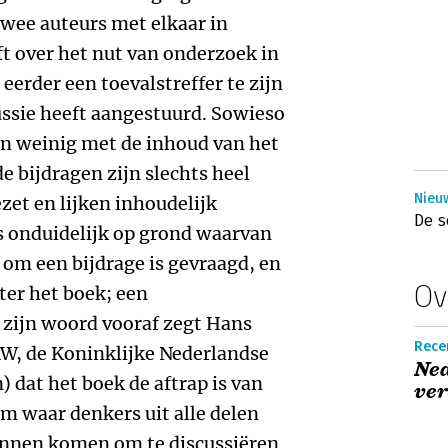
twee auteurs met elkaar in
oft over het nut van onderzoek in
 eerder een toevalstreffer te zijn
cussie heeft aangestuurd. Sowieso
ien weinig met de inhoud van het
e bijdragen zijn slechts heel
Nieuw
ezet en lijken inhoudelijk
De s
s onduidelijk op grond waarvan
 om een bijdrage is gevraagd, en
Ov
ter het boek; een
 zijn woord vooraf zegt Hans
Recen
AW, de Koninklijke Nederlandse
Ned
dat het boek de aftrap is van
ver
m waar denkers uit alle delen
nnen komen om te discussiëren