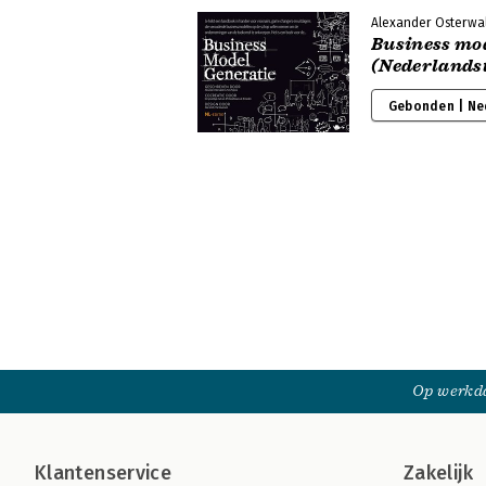
Alexander Osterwald
Business mod
(Nederlandst
Gebonden | Ne
Op werkda
Klantenservice
Zakelijk