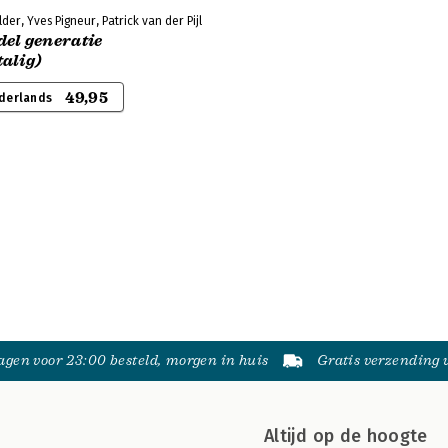
er, Yves Pigneur, Patrick van der Pijl
el generatie
alig)
49,95
derlands
gen voor 23:00 besteld, morgen in huis
Gratis verzending
Altijd op de hoogte