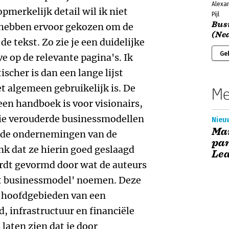
Alexan
opmerkelijk detail wil ik niet
Pijl
Bus
 hebben ervoor gekozen om de
(Ne
 de tekst. Zo zie je een duidelijke
Ge
e op de relevante pagina's. Ik
ischer is dan een lange lijst
t algemeen gebruikelijk is. De
Me
een handboek is voor visionairs,
ie verouderde businessmodellen
Nieu
Ma
 de ondernemingen van de
par
k dat ze hierin goed geslaagd
Le
ordt gevormd door wat de auteurs
t businessmodel' noemen. Deze
 hoofdgebieden van een
 infrastructuur en financiële
laten zien dat je door