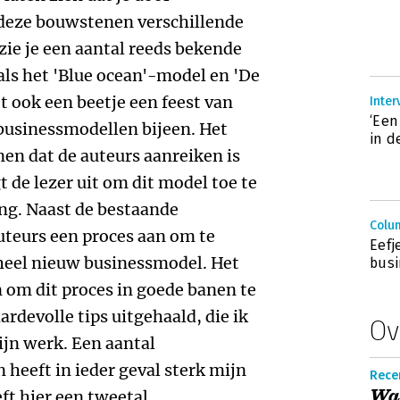
deze bouwstenen verschillende
zie je een aantal reeds bekende
ls het 'Blue ocean'-model en 'De
het ook een beetje een feest van
Inter
‘Een
businessmodellen bijeen. Het
in d
n dat de auteurs aanreiken is
t de lezer uit om dit model toe te
ng. Naast de bestaande
Colum
uteurs een proces aan om te
Eefj
 heel nieuw businessmodel. Het
busi
 om dit proces in goede banen te
ardevolle tips uitgehaald, die ik
Ov
ijn werk. Een aantal
heeft in ieder geval sterk mijn
Recen
Wa
ft hier een tweetal