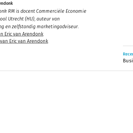
rendonk
donk RM is docent Commerciële Economie
ool Utrecht (HU), auteur van
g en zelfstandig marketingadviseur.
an Eric van Arendonk
 van Eric van Arendonk
Recen
Busi