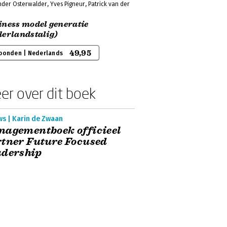
der Osterwalder, Yves Pigneur, Patrick van der
iness model generatie
derlandstalig)
49,95
bonden | Nederlands
er over dit boek
ws | Karin de Zwaan
nagementboek officieel
tner Future Focused
adership