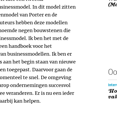
(M
sinessmodel. In dit model zitten
enmodel van Porter en de
uteurs hebben deze modellen
genoemde negen bouwstenen die
inessmodel. Ik ben het met de
d een handboek voor het
van businessmodellen. Ik ben er
as aan het begin staan van nieuwe
en toegepast. Daarvoor gaan de
Oo
omenteel te snel. De omgeving
aarop ondernemingen succesvol
Inter
‘Ho
e veranderen. Er is nu een ieder
vak
aarbij kan helpen.