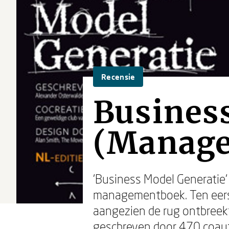
Recensie
Busines
(Manage
'Business Model Generatie'
managementboek. Ten eerste
aangezien de rug ontbreekt 
geschreven door 470 coaute