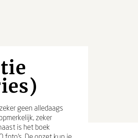
tie
ies)
 zeker geen alledaags
pmerkelijk, zeker
naast is het boek
foto's. De opzet kun je