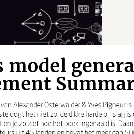
s model genera
ment Summar
 van Alexander Osterwalder & Yves Pigneur is
 oogt het niet zo, de dikke harde omslag is o
en je zo ziet hoe het boek ingenaaid is. Daar
urs uit 45 landen en bevat het meer dan 500 