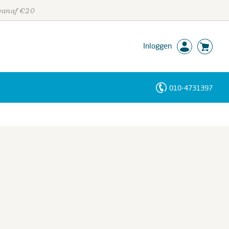
 vanaf €20
Inloggen
010-4731397
Personen
Trefwoorden