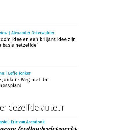
view | Alexander Osterwalder
 dom idee en een briljant idee zijn
e basis hetzelfde’
n | Eefje Jonker
e Jonker - Weg met dat
nessplan!
er dezelfde auteur
sie | Eric van Arendonk
arom feedback niet werkt