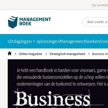
Op werkda
Uitdagingen + oplossingen
Managementboeken
Ove
Online magazine
Strategisch management
Business 