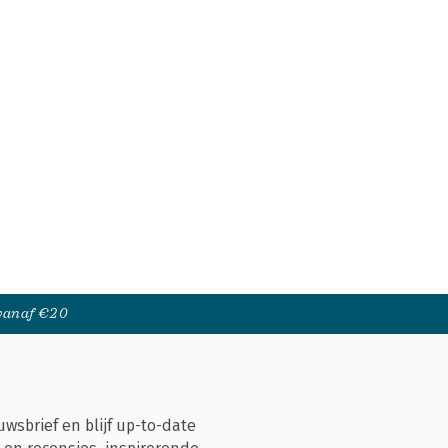
 vanaf €20
uwsbrief en blijf up-to-date