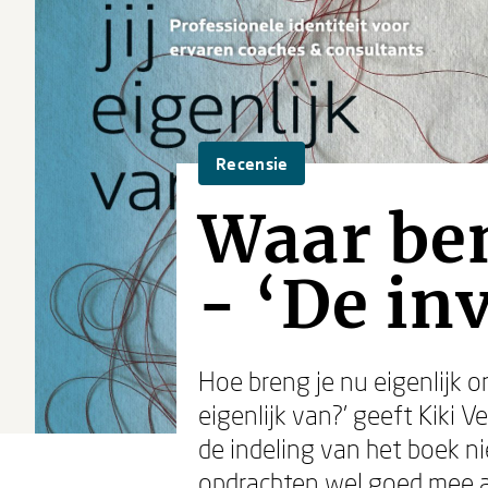
Recensie
Waar ben
- ‘De in
Hoe breng je nu eigenlijk o
eigenlijk van?’ geeft Kiki 
de indeling van het boek ni
opdrachten wel goed mee a