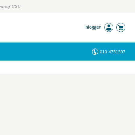
 vanaf €20
Inloggen
010-4731397
Personen
Trefwoorden