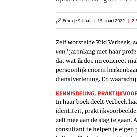
Froukje Schaaf
|
15 maart 2022
|
2-
Zelf worstelde Kiki Verbeek, s
van?
jarenlang met haar profes
dat wat ik doe nu concreet m
persoonlijk enorm herkenbaar 
dienstverlening. En waarschij
KENNISDELING, PRAKTIJKVOO
In haar boek deelt Verbeek ha
identiteit, praktijkvoorbeel
zelf mee aan de slag te gaan. 
consultant te helpen je eigen 