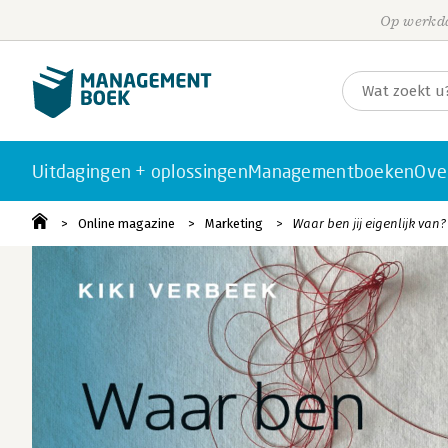
Op werkda
Uitdagingen + oplossingen
Managementboeken
Ove
Online magazine
Marketing
Waar ben jij eigenlijk van?