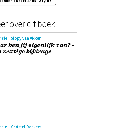
31,99
bonden | Nederlands
er over dit boek
sie | Sippy van Akker
r ben jij eigenlijk van? -
 nuttige bijdrage
sie | Christel Deckers