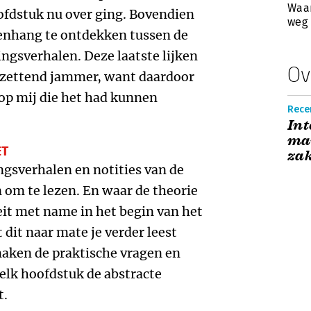
Waar
ofdstuk nu over ging. Bovendien
weg
enhang te ontdekken tussen de
ingsverhalen. Deze laatste lijken
Ov
ntzettend jammer, want daardoor
 op mij die het had kunnen
Rece
Int
mar
ET
zak
ngsverhalen en notities van de
jn om te lezen. En waar de theorie
it met name in het begin van het
 dit naar mate je verder leest
maken de praktische vragen en
elk hoofdstuk de abstracte
t.