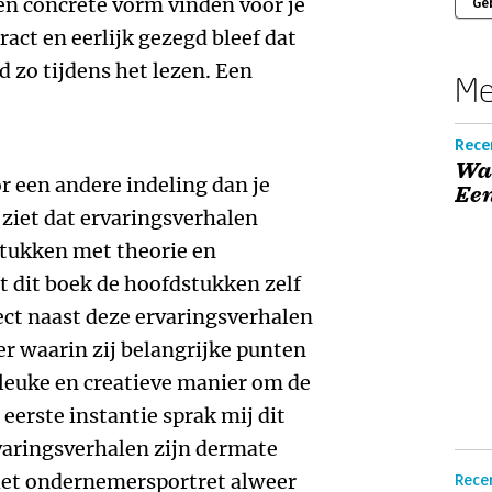
en concrete vorm vinden voor je
Ge
tract en eerlijk gezegd bleef dat
jd zo tijdens het lezen. Een
Me
Recen
Waa
r een andere indeling dan je
Een
ziet dat ervaringsverhalen
tukken met theorie en
t dit boek de hoofdstukken zelf
ect naast deze ervaringsverhalen
ter waarin zij belangrijke punten
g leuke en creatieve manier om de
 eerste instantie sprak mij dit
rvaringsverhalen zijn dermate
 het ondernemersportret alweer
Recen