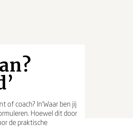
van?
d’
t of coach? In‘Waar ben jij
formuleren. Hoewel dit door
oor de praktische