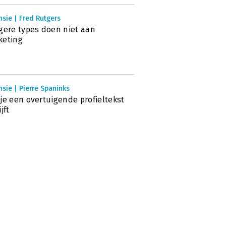
sie | Fred Rutgers
gere types doen niet aan
keting
sie | Pierre Spaninks
je een overtuigende profieltekst
jft