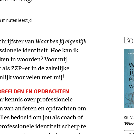
3 minuten leestijd
Boe
chrijfster van
Waar ben jij eigenlijk
sionele identiteit. Hoe kan ik
aken in woorden? Voor mij
als ZZP-er in de zakelijke
nlijk voor velen met mij!
RBEELDEN EN OPDRACHTEN
ar kennis over professionele
den van anderen en opdrachten om
Alles bedoeld om jou als coach of
Kiki V
Waar
professionele identiteit scherp te