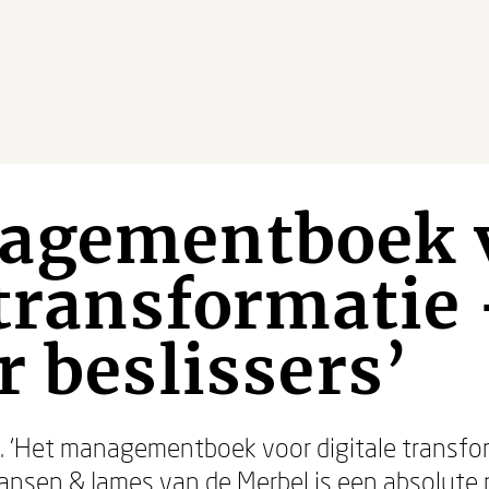
agementboek 
 transformatie
r beslissers’
. ‘Het managementboek voor digitale transfor
ansen & James van de Merbel is een absolute m