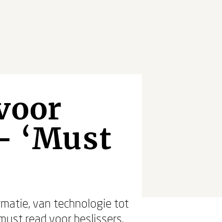
voor
 - ‘Must
matie, van technologie tot
ust read voor beslissers.