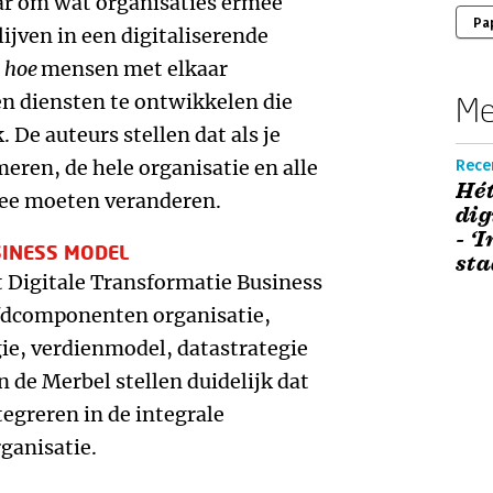
ar om wat organisaties ermee
Pa
ijven in een digitaliserende
m
hoe
mensen met elkaar
 diensten te ontwikkelen die
Me
. De auteurs stellen dat als je
eren, de hele organisatie en alle
Recen
Hé
mee moeten veranderen.
dig
- ‘
SINESS MODEL
sta
t Digitale Transformatie Business
ofdcomponenten organisatie,
ie, verdienmodel, datastrategie
 de Merbel stellen duidelijk dat
tegreren in de integrale
ganisatie.