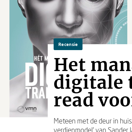
Recensie
Het man
digitale
read voo
Meteen met de deur in huis
verdienmodel’ van Sander J