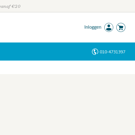
 vanaf €20
Inloggen
010-4731397
Personen
Trefwoorden