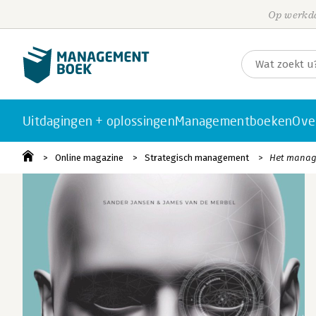
Op werkda
Uitdagingen + oplossingen
Managementboeken
Ove
Online magazine
Strategisch management
Het manage