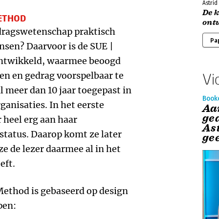
Astri
De 
METHOD
ont
dragswetenschap praktisch
Pa
nsen? Daarvoor is de SUE |
ontwikkeld, waarmee beoogd
en en gedrag voorspelbaar te
Vi
 meer dan 10 jaar toegepast in
Book
ganisaties. In het eerste
Aa
ge
 heel erg aan haar
As
status. Daarop komt ze later
gee
ze de lezer daarmee al in het
eft.
Method is gebaseerd op design
pen: