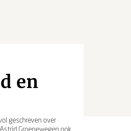
id en
vol geschreven over
t Astrid Groenewegen ook