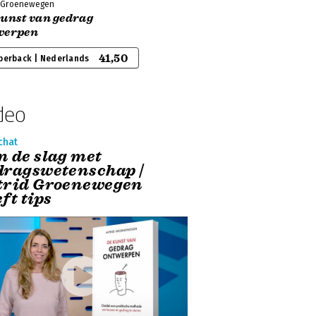
d Groenewegen
kunst van gedrag
werpen
41,50
perback | Nederlands
deo
chat
n de slag met
dragswetenschap |
trid Groenewegen
ft tips