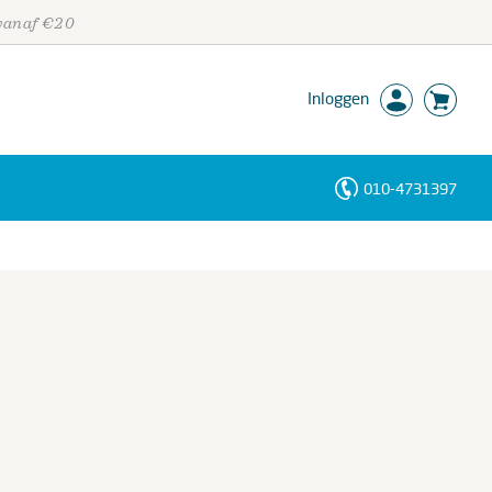
 vanaf €20
Inloggen
010-4731397
Personen
Trefwoorden