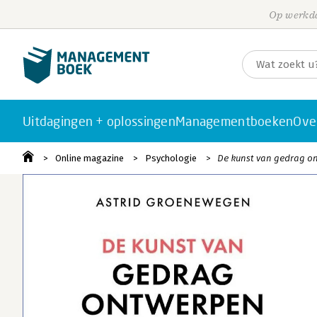
Op werkda
Uitdagingen + oplossingen
Managementboeken
Ove
Online magazine
Psychologie
De kunst van gedrag ont