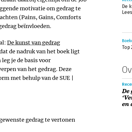
De k
iggende motivatie om gedrag te
Lees
achten (Pains, Gains, Comforts
gedrag beïnvloeden.
Boek
al:
De kunst van gedrag
Top 
dat de nadruk van het boek ligt
 leg je de basis voor
Ov
werpen van het gedrag. Deze
vorm met behulp van de SUE |
Rece
De 
‘V
en 
gewenste gedrag te vertonen