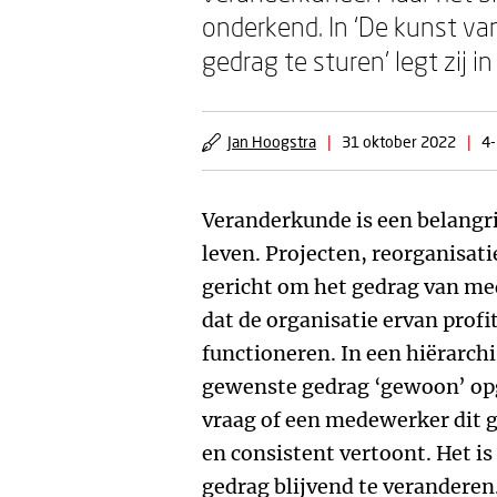
onderkend. In ‘De kunst v
gedrag te sturen’ legt zij
Jan Hoogstra
|
31 oktober 2022
|
4-
Veranderkunde is een belangr
leven. Projecten, reorganisatie
gericht om het gedrag van me
dat de organisatie ervan profi
functioneren. In een hiërarch
gewenste gedrag ‘gewoon’ opge
vraag of een medewerker dit g
en consistent vertoont. Het i
gedrag blijvend te veranderen