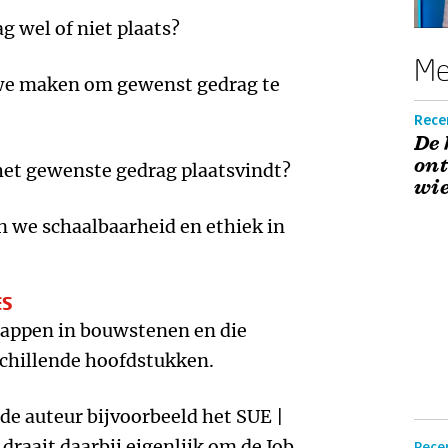
g wel of niet plaats?
Me
 we maken om gewenst gedrag te
Rece
De 
ont
het gewenste gedrag plaatsvindt?
wie
 we schaalbaarheid en ethiek in
ES
appen in bouwstenen en die
schillende hoofdstukken.
t de auteur bijvoorbeeld het SUE |
draait daarbij eigenlijk om de Job
Recen