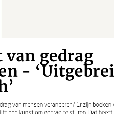
t van gedrag
n - ‘Uitgebre
h’
edrag van mensen veranderen? Er zijn boeken 
ijft een kunst om gedrag te sturen. Dat heef