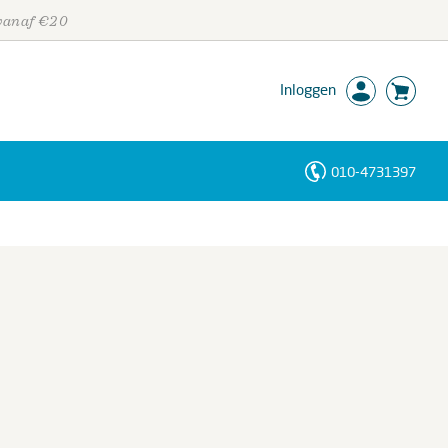
 vanaf €20
Inloggen
010-4731397
Personen
Trefwoorden