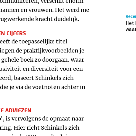
ommuniceren, verschilt enorm
mannen en vrouwen. Het werd me
Recen
rugwerkende kracht duidelijk.
Het 
waar
N CIJFERS
eft de toepasselijke titel
vliegen de praktijkvoorbeelden je
et gehele boek zo doorgaan. Waar
siviteit en diversiteit voor een
rd, baseert Schinkels zich
die je via de voetnoten achter in
TE ADVIEZEN
p’, is vervolgens de opmaat naar
ing. Hier richt Schinkels zich