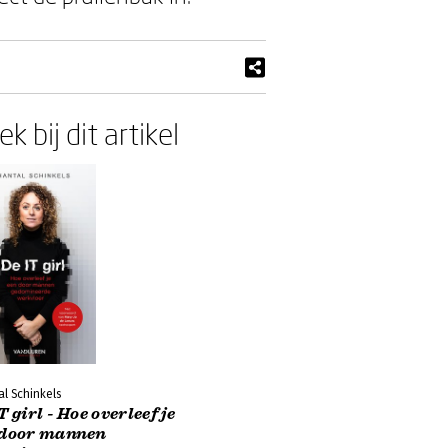
k bij dit artikel
l Schinkels
T girl - Hoe overleef je
 door mannen