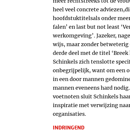
meer rechtstreeks tot de vrou
heel veel concrete adviezen,die
hoofdstuktitelsals onder meer 
falen’ en last but not least ‘Ve
werkomgeving’. Jazeker, nage
wijs, maar zonder betweterig 
derde deel met de titel ‘Breek
Schinkels zich tenslotte speci
onbegrijpelijk, want om een 
in een door mannen gedomine
mannen eveneens hard nodig.
voetnoten sluit Schinkels haar
inspiratie met verwijzing naa
organisaties.
INDRINGEND