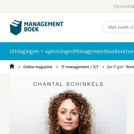
Op werkda
Uitdagingen + oplossingen
Managementboeken
Ove
Online magazine
IT-management / ICT
De IT girl- ‘Re