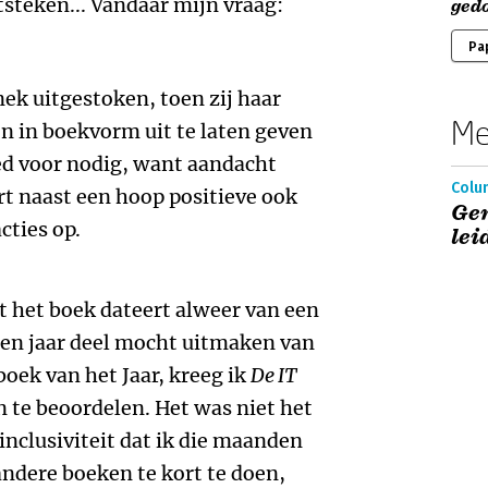
tsteken... Vandaar mijn vraag:
ged
Pa
nek uitgestoken, toen zij haar
Me
en in boekvorm uit te laten geven
ed voor nodig, want aandacht
Colum
rt naast een hoop positieve ook
Gen
cties op.
le
 het boek dateert alweer van een
open jaar deel mocht uitmaken van
oek van het Jaar, kreeg ik
De IT
 te beoordelen. Het was niet het
 inclusiviteit dat ik die maanden
andere boeken te kort te doen,