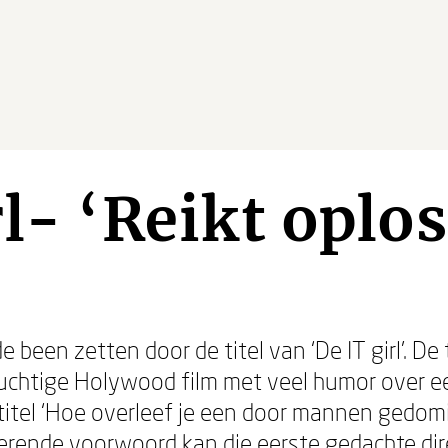
rl- ‘Reikt oplo
e been zetten door de titel van ‘De IT girl’. De 
luchtige Holywood film met veel humor over e
rtitel ‘Hoe overleef je een door mannen gedom
erende voorwoord kan die eerste gedachte dire