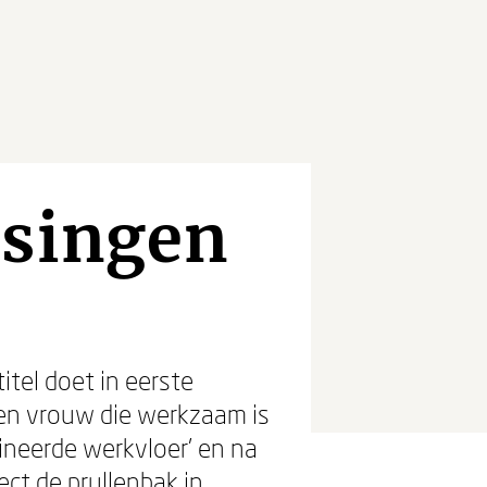
ssingen
titel doet in eerste
en vrouw die werkzaam is
ineerde werkvloer’ en na
ct de prullenbak in.