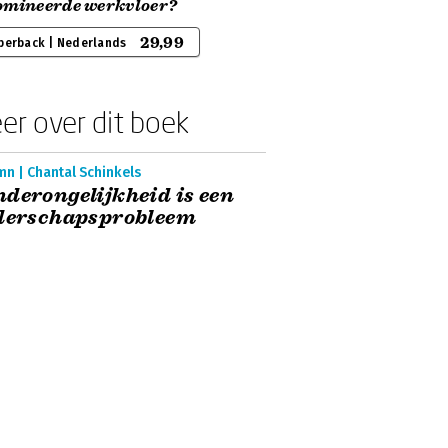
omineerde werkvloer?
29,99
perback | Nederlands
er over dit boek
n | Chantal Schinkels
derongelijkheid is een
iderschapsprobleem