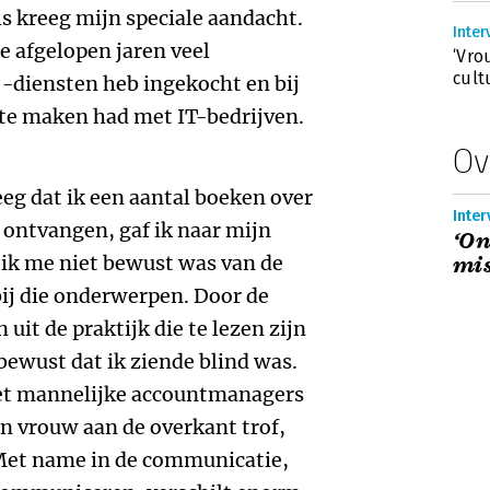
s kreeg mijn speciale aandacht.
Inter
e afgelopen jaren veel
‘Vr
cult
-diensten heb ingekocht en bij
 te maken had met IT-bedrijven.
Ov
reeg dat ik een aantal boeken over
Inter
u ontvangen, gaf ik naar mijn
‘On
 ik me niet bewust was van de
mis
ij die onderwerpen. Door de
uit de praktijk die te lezen zijn
bewust dat ik ziende blind was.
 met mannelijke accountmanagers
een vrouw aan de overkant trof,
Met name in de communicatie,