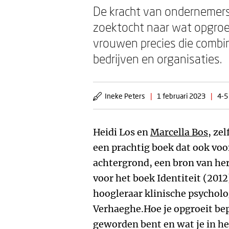
De kracht van ondernemersd
zoektocht naar wat opgroei
vrouwen precies die combi
bedrijven en organisaties.
Ineke Peters
|
1 februari 2023
|
4-5
Heidi Los en
Marcella Bos
, ze
een prachtig boek dat ook voo
achtergrond, een bron van her
voor het boek Identiteit (2012
hoogleraar klinische psycholo
Verhaeghe.Hoe je opgroeit bep
geworden bent en wat je in he