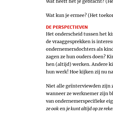
Wat heeft het je gebracht? (H
Wat kun je ermee? (Het toeko
DE PERSPECTIEVEN
Het onderscheid tussen het ki
de vraaggesprekken is intere
ondernemersdochters als kin
zagen ze hun ouders doen? K
hen (altijd) werken. Andere k
hun werk! Hoe kijken zij nu n
Niet alle geïnterviewden zij
wanneer ze werknemer zijn bl
van ondernemerspecifieke ei
ze ook
en
je kunt altijd op ze rek