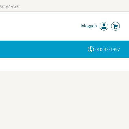
 vanaf €20
Inloggen
010-4731397
Personen
Trefwoorden