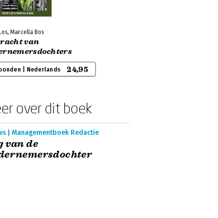
Los, Marcella Bos
kracht van
ernemersdochters
24,95
bonden | Nederlands
er over dit boek
ws | Managementboek Redactie
 van de
dernemersdochter