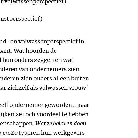
et volwassenperspectief)
mstperspectief)
nd- en volwassenperspectief in
ssant. Wat hoorden de
d hun ouders zeggen en wat
inderen van ondernemers zien
inderen zien ouders alleen buiten
aar zichzelf als volwassen vrouw?
n zelf ondernemer geworden, maar
ijken ze toch voordeel te hebben
genschappen.
Wat ze beloven doen
enen
.
Zo
typeren hun werkgevers