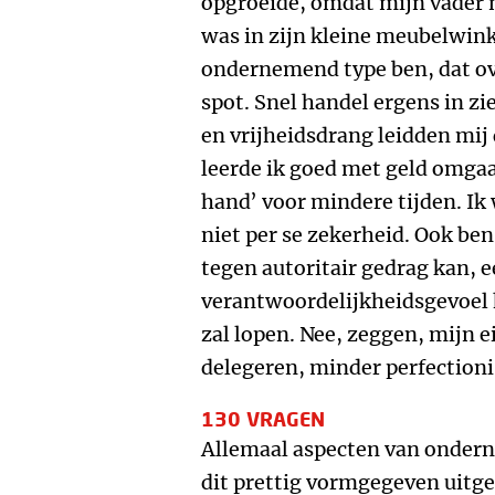
opgroeide, omdat mijn vader n
was in zijn kleine meubelwinke
ondernemend type ben, dat o
spot. Snel handel ergens in zi
en vrijheidsdrang leidden mij d
leerde ik goed met geld omgaa
hand’ voor mindere tijden. Ik 
niet per se zekerheid. Ook ben
tegen autoritair gedrag kan, 
verantwoordelijkheidsgevoel h
zal lopen. Nee, zeggen, mijn 
delegeren, minder perfectionis
130 VRAGEN
Allemaal aspecten van onderne
dit prettig vormgegeven uitg