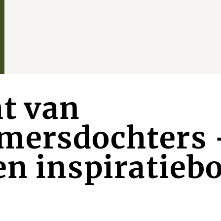
t van
mersdochters -
en inspiratieb