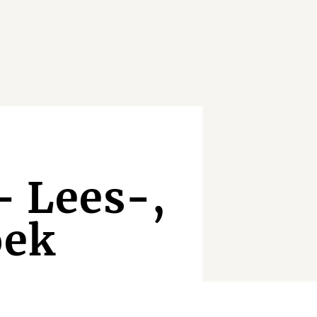
 Lees-,
oek