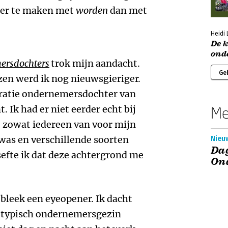
eer te maken met
worden
dan met
Heidi 
De 
ond
ersdochters
trok mijn aandacht.
Ge
ezen werd ik nog nieuwsgieriger.
neratie ondernemersdochter van
 Ik had er niet eerder echt bij
Me
ie zowat iedereen van voor mijn
 was en verschillende soorten
Nieu
Dag
sefte ik dat deze achtergrond me
On
t bleek een eyeopener. Ik dacht
en typisch ondernemersgezin