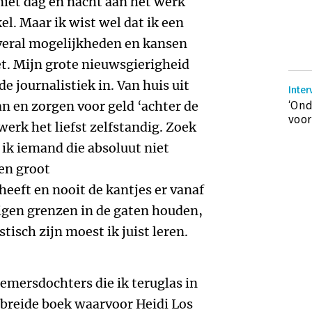
iet dag en nacht aan het werk
l. Maar ik wist wel dat ik een
veral mogelijkheden en kansen
et. Mijn grote nieuwsgierigheid
e journalistiek in. Van huis uit
Inter
n en zorgen voor geld ‘achter de
‘On
voor
werk het liefst zelfstandig. Zoek
 ik iemand die absoluut niet
een groot
eeft en nooit de kantjes er vanaf
eigen grenzen in de gaten houden,
tisch zijn moest ik juist leren.
mersdochters die ik teruglas in
ebreide boek waarvoor Heidi Los