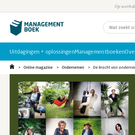
Op werkda
Uitdagingen + oplossingen
Managementboeken
Ove
Online magazine
Ondernemen
De kracht van ondernem