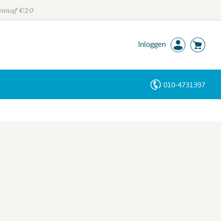
 vanaf €20
Inloggen
010-4731397
Personen
Trefwoorden