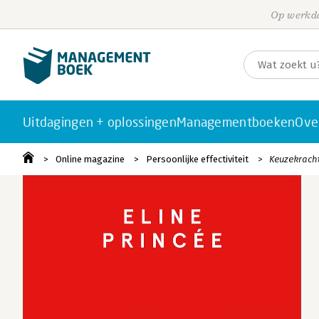
Op werkda
Uitdagingen + oplossingen
Managementboeken
Ove
Online magazine
Persoonlijke effectiviteit
Keuzekracht