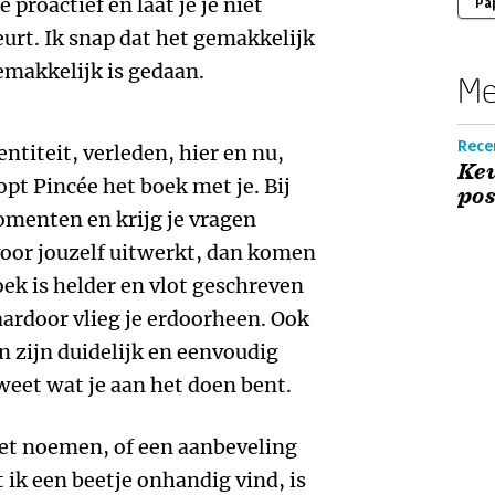
e proactief en laat je je niet
Pa
eurt. Ik snap dat het gemakkelijk
gemakkelijk is gedaan.
Me
Recen
ntiteit, verleden, hier en nu,
Keu
pt Pincée het boek met je. Bij
pos
omenten en krijg je vragen
 voor jouzelf uitwerkt, dan komen
ek is helder en vlot geschreven
Daardoor vlieg je erdoorheen. Ook
n zijn duidelijk en eenvoudig
weet wat je aan het doen bent.
oet noemen, of een aanbeveling
t ik een beetje onhandig vind, is