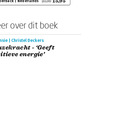
15,95
perback | Nederlands
20,99
er over dit boek
sie | Christel Deckers
zekracht - ‘Geeft
itieve energie’