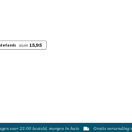
15,95
ederlands
20,99
gen voor 23:00 besteld, morgen in huis
Gratis verzending