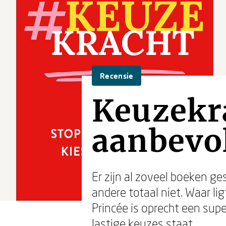
Recensie
Keuzekra
aanbevo
Er zijn al zoveel boeken g
andere totaal niet. Waar li
Princée is oprecht een sup
lastige keuzes staat.