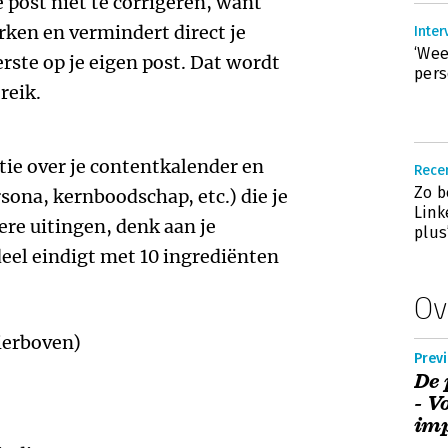
e post niet te corrigeren, want
ken en vermindert direct je
Inter
‘Wee
erste op je eigen post. Dat wordt
pers
reik.
atie over je contentkalender en
Rece
Zo b
sona, kernboodschap, etc.) die je
Link
ere uitingen, denk aan je
plus
deel eindigt met 10 ingrediënten
Ov
hierboven)
Previ
De 
- V
im