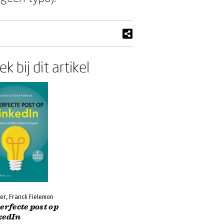
k bij dit artikel
er, Franck Fielemon
erfecte post op
kedIn