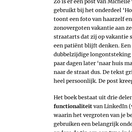
Zo is er een post van Michelle
gebruikt bij het onderdeel ‘Ho
toont een foto van haarzelf e
zonovergoten vakantie aan zee.
straatarts dat zij op vakantie
een patiënt blijft denken. Ee
dubbelzijdige longontsteking
paar dagen later ‘naar huis m
naar de straat dus. De tekst gr
heel persoonlijk. De post kre
Het boek bestaat uit drie dele
functionaliteit
van LinkedIn (
waarin het vergroten van je b
gebruiken een belangrijk onder