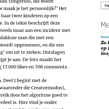
 van Tongerloo, die wordt
Pa
e maak je het persoonlijk?’ Het
n haar twee kinderen op een
 In de tekst beschrijft deze
Me
 steeds maar aan een incident met
n dakloze man die met een
Recen
Zo 
 wordt opgenomen, en die een
op 
ag’ om uit te zieken. Ontslagen
ins
ijpt je aan. De foto maakt het
eg 17.000 likes en 708 comments.
n. Deel 1 begint met de
waaronder die Creatormodus),
ereik door het algoritme goed te
deel is. Hier vind je onder