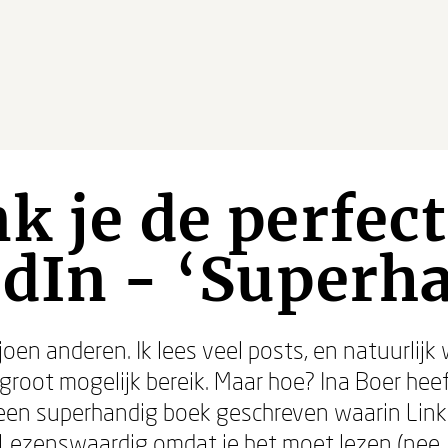
k je de perfect
dIn - ‘Superh
ljoen anderen. Ik lees veel posts, en natuurlijk 
n groot mogelijk bereik. Maar hoe? Ina Boer hee
 een superhandig boek geschreven waarin Linke
ezenswaardig omdat je het moet lezen (nee, 