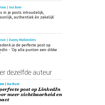
view | Ina Boer
s in je posts inhoudelijk,
oonlijk, authentiek én zakelijk’
nsie | Danny Mullenders
edenk je de perfecte post op
edIn - ‘Op alle punten een dikke
’
er dezelfde auteur
ew | Ina Boer
perfecte post op LinkedIn
oor meer zichtbaarheid en
pact