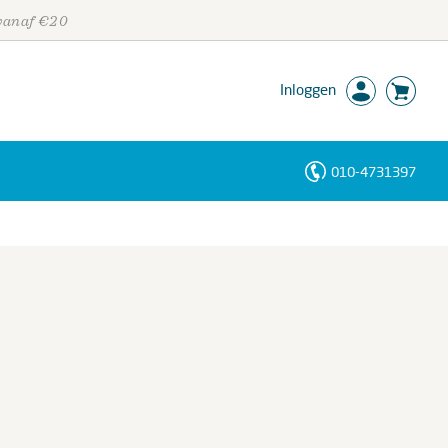
 vanaf €20
Inloggen
010-4731397
Personen
Trefwoorden