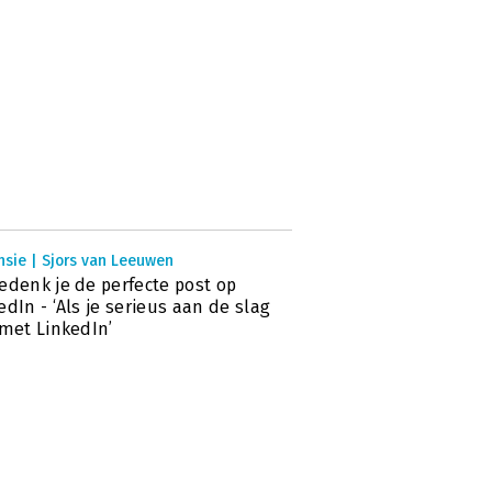
nsie | Sjors van Leeuwen
edenk je de perfecte post op
edIn - ‘Als je serieus aan de slag
 met LinkedIn’