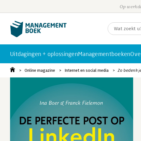
Op werkda
Uitdagingen + oplossingen
Managementboeken
Ove
Online magazine
Internet en social media
Zo bedenk je