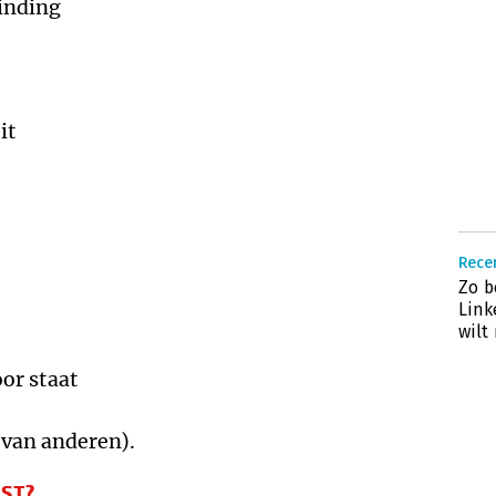
binding
it
Rece
Zo b
Link
wilt
oor staat
 van anderen).
OST?