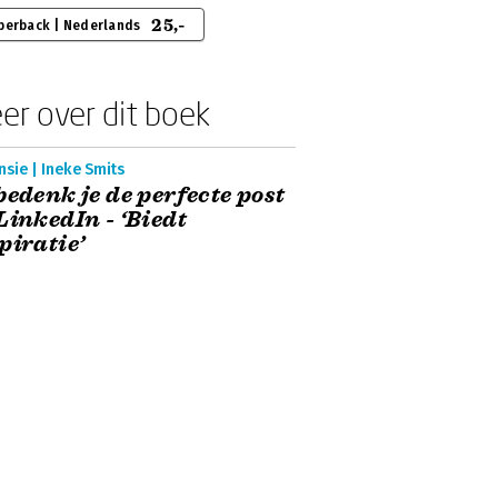
25,-
perback | Nederlands
er over dit boek
sie | Ineke Smits
bedenk je de perfecte post
LinkedIn - ‘Biedt
piratie’