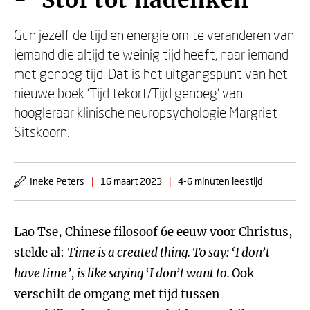
- ‘Stof tot nadenken’
Gun jezelf de tijd en energie om te veranderen van
iemand die altijd te weinig tijd heeft, naar iemand
met genoeg tijd. Dat is het uitgangspunt van het
nieuwe boek ‘Tijd tekort/Tijd genoeg’ van
hoogleraar klinische neuropsychologie Margriet
Sitskoorn.
Ineke Peters
|
16 maart 2023
|
4-6 minuten leestijd
Lao Tse, Chinese filosoof 6e eeuw voor Christus,
stelde al:
Time is a created thing. To say: ‘I don’t
have time’, is like saying ‘I don’t want to.
Ook
verschilt de omgang met tijd tussen