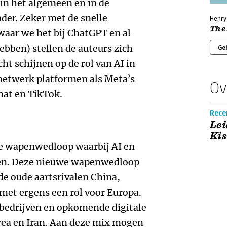
in het algemeen en in de
der. Zeker met de snelle
Henry 
The 
waar we het bij ChatGPT en al
ebben) stellen de auteurs zich
Ge
cht schijnen op de rol van AI in
etwerk platformen als Meta’s
Ov
at en TikTok.
Rece
Le
Kis
e wapenwedloop waarbij AI en
ken. Deze nieuwe wapenwedloop
de oude aartsrivalen China,
met ergens een rol voor Europa.
T-bedrijven en opkomende digitale
ea en Iran. Aan deze mix mogen