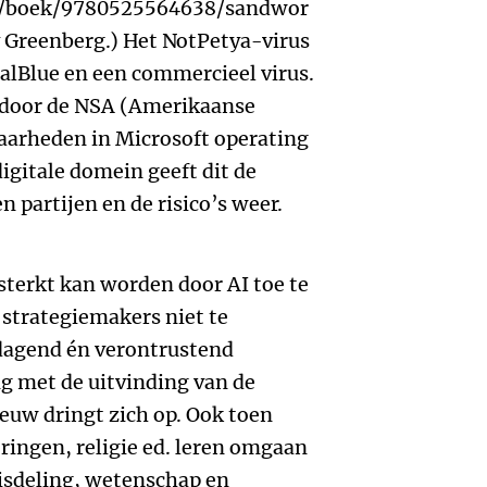
l/boek/9780525564638/sandwor
Greenberg.) Het NotPetya-virus
alBlue en een commercieel virus.
 door de NSA (Amerikaanse
aarheden in Microsoft operating
digitale domein geeft dit de
 partijen en de risico’s weer.
rsterkt kan worden door AI toe te
 strategiemakers niet te
tdagend én verontrustend
g met de uitvinding van de
uw dringt zich op. Ook toen
ingen, religie ed. leren omgaan
sdeling, wetenschap en