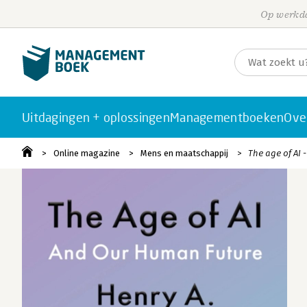
Op werkda
Uitdagingen + oplossingen
Managementboeken
Ove
Online magazine
Mens en maatschappij
The age of AI 