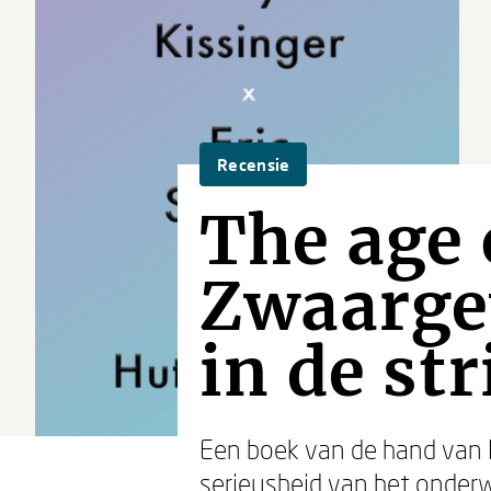
Recensie
The age 
Zwaarge
in de str
Een boek van de hand van H
serieusheid van het onderw