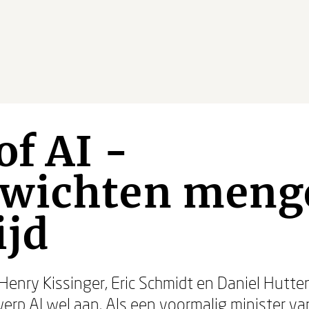
of AI -
wichten meng
ijd
enry Kissinger, Eric Schmidt en Daniel Hutte
erp AI wel aan. Als een voormalig minister v