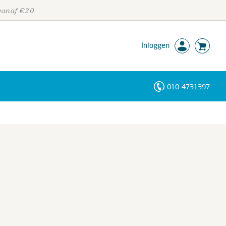
 vanaf €20
Inloggen
010-4731397
Personen
Trefwoorden