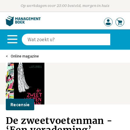
Op werkdagen voor 23:00 besteld, morgen in huis
Online magazine
Recensie
De zweetvoetenman -