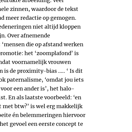
fgedrukte afbeelding. Veel
ele zinnen, waardoor de tekst
 had meer redactie op gemogen.
edeneringen niet altijd kloppen
zijn. Over afnemende
 ‘mensen die op afstand werken
romotie: het ‘zoomplafond’ is
omdat voornamelijk vrouwen
is de proximity-bias ….. ‘ Is dit
Ook paternalisme, ‘omdat jou iets
 voor een ander is’, het halo-
st. En als laatste voorbeeld: ‘en
t met btw?’ is wel erg makkelijk
oeite én belemmeringen hiervoor
 het gevoel een eerste concept te