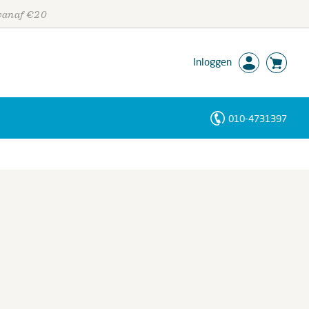
 vanaf €20
Inloggen
010-4731397
Personen
Trefwoorden