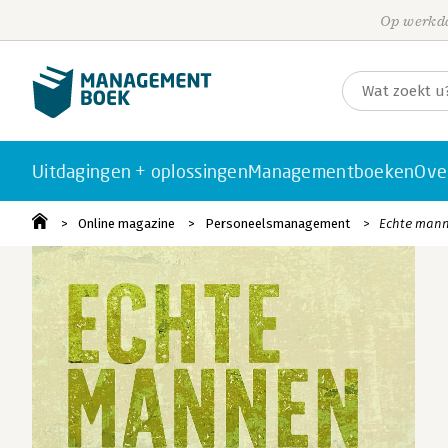
Op werkda
Uitdagingen + oplossingen
Managementboeken
Ove
Online magazine
Personeelsmanagement
Echte mann