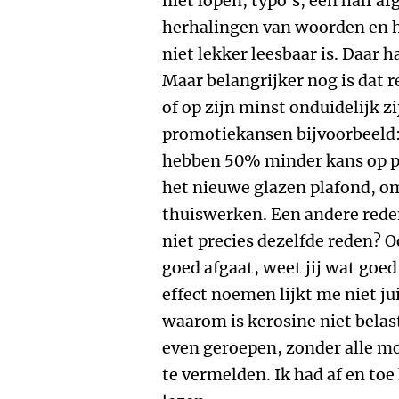
niet lopen, typo’s, een half a
herhalingen van woorden en h
niet lekker leesbaar is. Daar
Maar belangrijker nog is dat r
of op zijn minst onduidelijk 
promotiekansen bijvoorbeeld:
hebben 50% minder kans op p
het nieuwe glazen plafond, 
thuiswerken. Een andere reden 
niet precies dezelfde reden? 
goed afgaat, weet jij wat goed
effect noemen lijkt me niet jui
waarom is kerosine niet belas
even geroepen, zonder alle m
te vermelden. Ik had af en toe