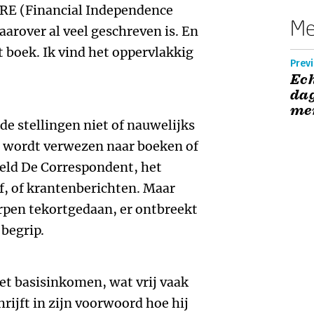
IRE (Financial Independence
Me
aarover al veel geschreven is. En
it boek. Ik vind het oppervlakkig
Prev
Ec
dag
me
de stellingen niet of nauwelijks
 wordt verwezen naar boeken of
eeld De Correspondent, het
, of krantenberichten. Maar
pen tekortgedaan, er ontbreekt
 begrip.
et basisinkomen, wat vrij vaak
ijft in zijn voorwoord hoe hij