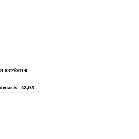
n werken 4
43,95
ederlands