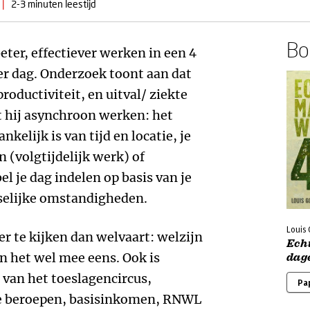
|
2-3 minuten leestijd
Boe
eter, effectiever werken in een 4
r dag. Onderzoek toont aan dat
productiviteit, en uitval/ ziekte
 hij asynchroon werken: het
kelijk is van tijd en locatie, je
n (volgtijdelijk werk) of
bel je dag indelen op basis van je
iselijke omstandigheden.
Louis
r te kijken dan welvaart: welzijn
Ech
en het wel mee eens. Ook is
dag
van het toeslagencircus,
Pa
he beroepen, basisinkomen, RNWL