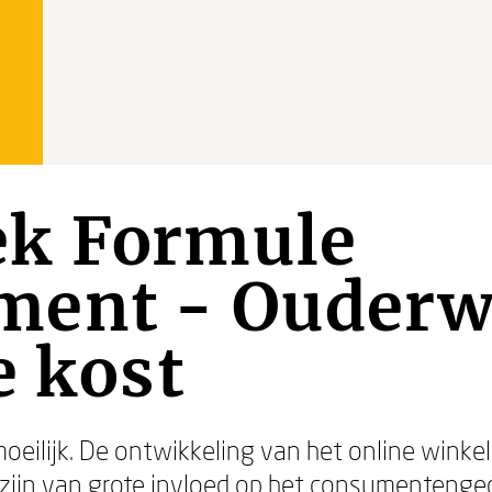
k Formule
ent - Ouderw
e kost
moeilijk. De ontwikkeling van het online wink
 zijn van grote invloed op het consumenteng