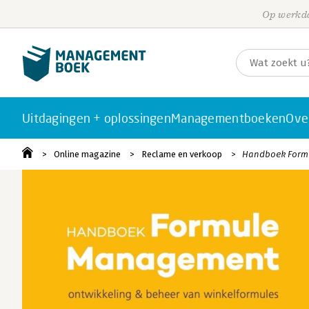
Op werkda
Uitdagingen + oplossingen
Managementboeken
Ove
Online magazine
Reclame en verkoop
Handboek Formu