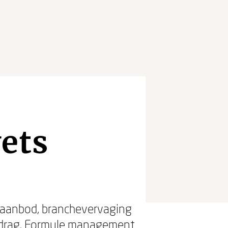
ets
elaanbod, branchevervaging
edrag. Formule management