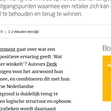
 uitgangspunten waarmee een retailer zich ka
l te behouden en terug te winnen.
23
|
1-2 minuten leestijd
Boe
gement
gaat over wat een
ositieve ervaring geeft. Wat
kker winkelt’? Auteurs
Derk
ngen voor het antwoord hun
mee, en combineren dit met hun
erse Nederlandse
rgrond is duidelijk terug te
een logische structuur en opbouw.
grafieken wordt daarnaast