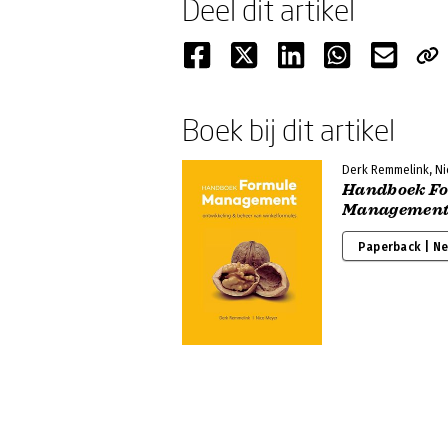
Deel dit artikel
Boek bij dit artikel
Derk Remmelink, N
Handboek F
Managemen
Paperback | N