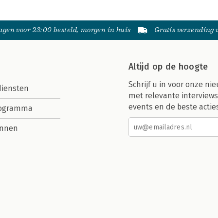
gen voor 23:00 besteld, morgen in huis
Gratis verzending
Altijd op de hoogte
Schrijf u in voor onze nie
diensten
met relevante interviews
events en de beste actie
rogramma
nnen