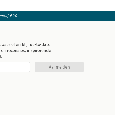
 vanaf €20
uwsbrief en blijf up-to-date
 en recensies, inspirerende
s.
Aanmelden