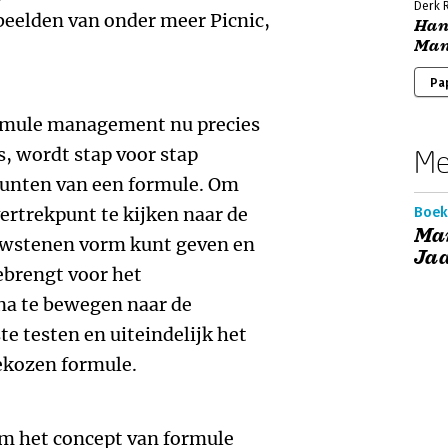
Derk 
beelden van onder meer Picnic,
Han
Man
Pa
ormule management nu precies
is, wordt stap voor stap
Me
punten van een formule. Om
ertrekpunt te kijken naar de
Boek
Ma
uwstenen vorm kunt geven en
Ja
ebrengt voor het
na te bewegen naar de
te testen en uiteindelijk het
ekozen formule.
om het concept van formule