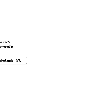
ico Meyer
ormule
t
47,-
ederlands