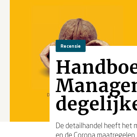
Recensie
Handboe
Managem
degelijk
De detailhandel heeft het 
en de Corona maatregelen