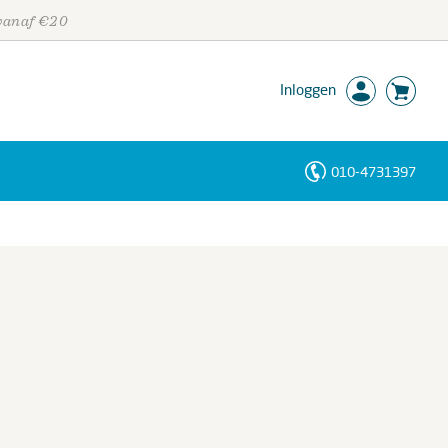
 vanaf €20
Inloggen
010-4731397
Personen
Trefwoorden