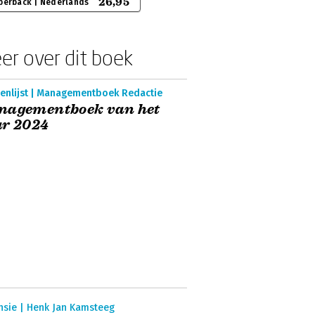
26,95
perback | Nederlands
er over dit boek
enlijst | Managementboek Redactie
nagementboek van het
ar 2024
nsie | Henk Jan Kamsteeg