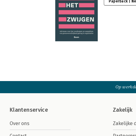
Paperback | N
Op werkda
Klantenservice
Zakelijk
Over ons
Zakelijke 
Contact
Partnerp