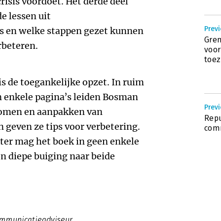
crisis voordoet. Het derde deel
e lessen uit
Previ
es en welke stappen gezet kunnen
Gren
rbeteren.
voor
toez
is de toegankelijke opzet. In ruim
n enkele pagina’s leiden Bosman
Previ
komen en aanpakken van
Rep
 geven ze tips voor verbetering.
comm
ter mag het boek in geen enkele
n diepe buiging naar beide
ommunicatieadviseur.