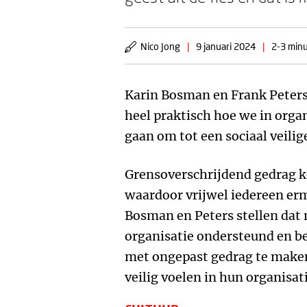
Nico Jong
|
9 januari 2024
|
2-3 minu
Karin Bosman en Frank Peters
heel praktisch hoe we in org
gaan om tot een sociaal veil
Grensoverschrijdend gedrag k
waardoor vrijwel iedereen er
Bosman en Peters stellen dat
organisatie ondersteund en b
met ongepast gedrag te maken 
veilig voelen in hun organisati