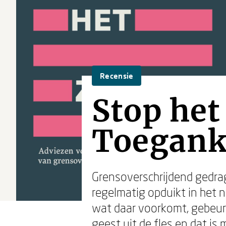
Recensie
Stop het
Toeganke
Grensoverschrijdend gedrag
regelmatig opduikt in het 
wat daar voorkomt, gebeurt
geest uit de fles en dat is