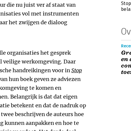
Stop
 die nu juist ver af staat van
bela
nisaties vol met instrumenten
ar het zwijgen de dialoog
Ov
Recen
Gr
lle organisaties het gesprek
en 
al veilige werkomgeving. Daar
co
sche handreikingen voor in
Stop
toe
l van hun boek geven ze adviezen
erkomgeving te komen en
. Belangrijk is dat dat eigen
atie betekent en dat de nadruk op
l twee beschrijven de auteurs hoe
ag kunnen aanpakken en hoe te