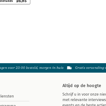
26,95
ederlands
gen voor 23:00 besteld, morgen in huis
Gratis verzending
Altijd op de hoogte
Schrijf u in voor onze nie
diensten
met relevante interviews
events en de beste actie
rogramma