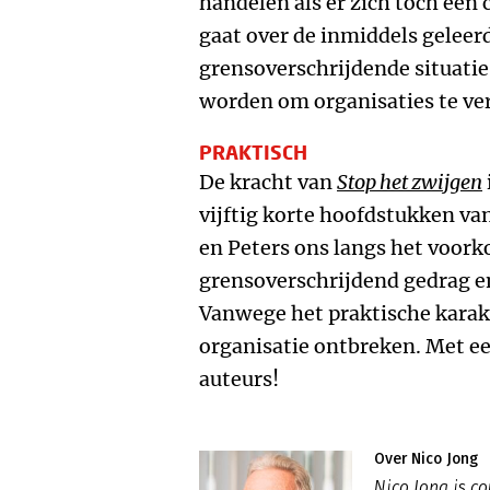
handelen als er zich toch een 
gaat over de inmiddels geleerd
grensoverschrijdende situati
worden om organisaties te ve
PRAKTISCH
De kracht van
Stop het zwijgen
vijftig korte hoofdstukken va
en Peters ons langs het voor
grensoverschrijdend gedrag en
Vanwege het praktische karak
organisatie ontbreken. Met ee
auteurs!
Over Nico Jong
Nico Jong is c