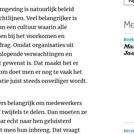
Pa
mgeving is natuurlijk beleid
htlijnen. Veel belangrijker is
Me
an een cultuur waarin alle
n bij het voorkomen en
Boek
ag. Omdat organisaties uit
Ma
Ja
enlopende verwachtingen en
t gewenst is. Dat maakt het er
om doet men er nog te vaak het
tie juist steeds onveiliger wordt.
ers belangrijk om medewerkers
twijfels te delen. Dan moeten ze
r echt naar hen geluisterd
rt men hun inbreng. Dat vraagt
Rece