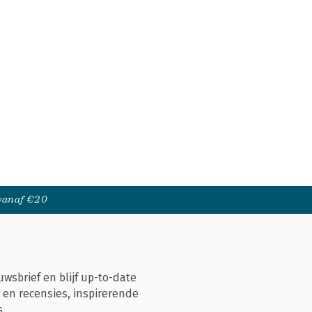
 vanaf €20
uwsbrief en blijf up-to-date
 en recensies, inspirerende
s.