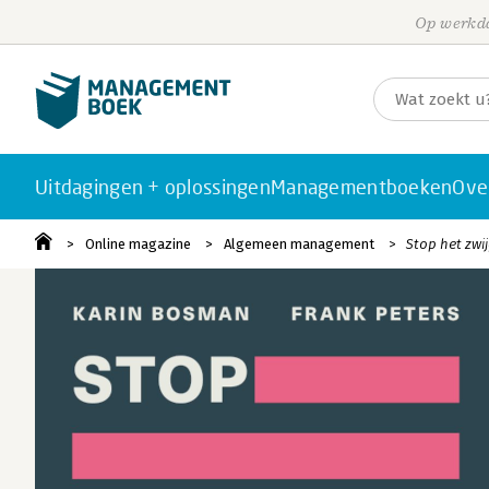
Op werkda
Uitdagingen + oplossingen
Managementboeken
Ove
Online magazine
Algemeen management
Stop het zwi