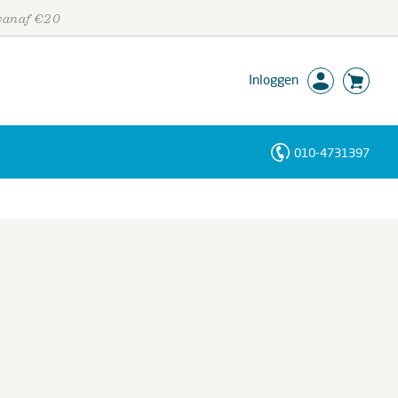
 vanaf €20
Inloggen
010-4731397
Personen
Trefwoorden