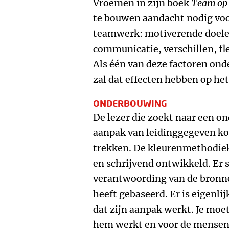
Vroemen in zijn boek
Team op 
te bouwen aandacht nodig voo
teamwerk: motiverende doele
communicatie, verschillen, flex
Als één van deze factoren ond
zal dat effecten hebben op he
ONDERBOUWING
De lezer die zoekt naar een o
aanpak van leidinggegeven kom
trekken. De kleurenmethodiek 
en schrijvend ontwikkeld. Er 
verantwoording van de bronne
heeft gebaseerd. Er is eigenli
dat zijn aanpak werkt. Je mo
hem werkt en voor de mensen 