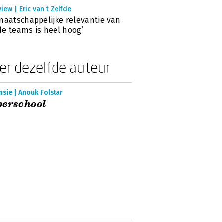
view | Eric van t Zelfde
maatschappelijke relevantie van
e teams is heel hoog’
er dezelfde auteur
sie | Anouk Folstar
perschool