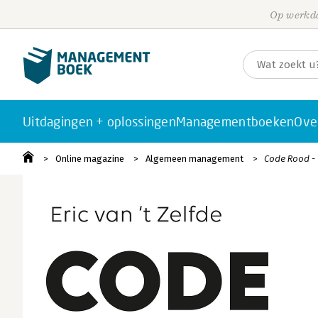
Op werkda
Uitdagingen + oplossingen
Managementboeken
Ove
Online magazine
Algemeen management
Code Rood -