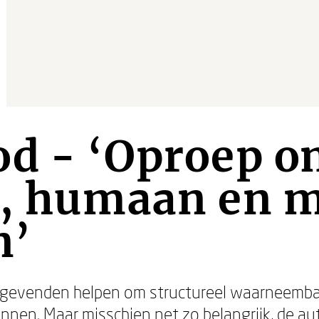
od - ‘Oproep 
g, humaan en m
n’
idinggevenden helpen om structureel waarneem
nnen. Maar misschien net zo belangrijk, de aut