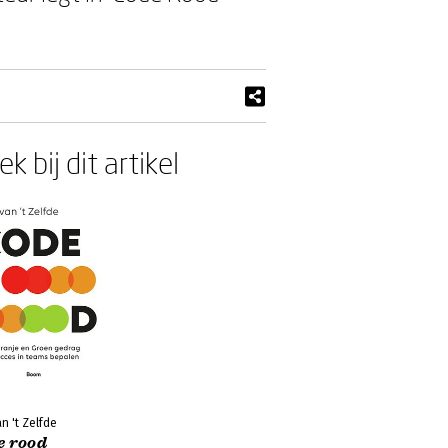
k bij dit artikel
an 't Zelfde
e rood