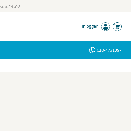
 vanaf €20
Inloggen
010-4731397
Personen
Trefwoorden