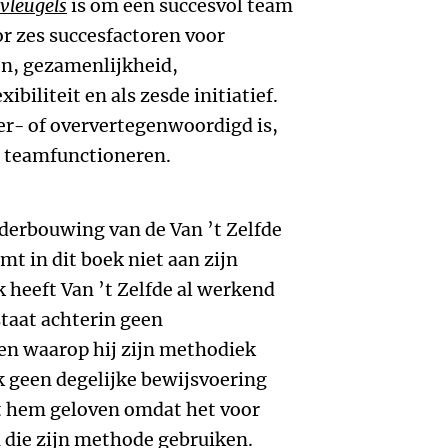
vleugels
is om een succesvol team
r zes succesfactoren voor
n, gezamenlijkheid,
ibiliteit en als zesde initiatief.
er- of oververtegenwoordigd is,
t teamfunctioneren.
nderbouwing van de Van ’t Zelfde
t in dit boek niet aan zijn
heeft Van ’t Zelfde al werkend
staat achterin geen
n waarop hij zijn methodiek
jk geen degelijke bewijsvoering
et hem geloven omdat het voor
die zijn methode gebruiken.