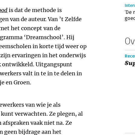
Inter
ood
is dat de methode is
‘De 
goed
en van de auteur. Van ’t Zelfde
met het concept van de
ogramma ‘Dreamschool’. Hij
Ov
leemscholen in korte tijd weer op
n zijn ervaringen in het onderwijs
Recen
Su
k ontwikkeld. Uitgangspunt
erkers valt in te in te delen in
je en Groen.
werkers van wie je als
kunt verwachten. Ze plegen, al
 afspraken vaak niet na. Ze
n geen bijdrage aan het