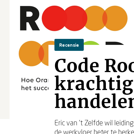
Recensie
Code Ro
krachti
handele
Eric van ’t Zelfde wil le
de werkvloer beter te herke