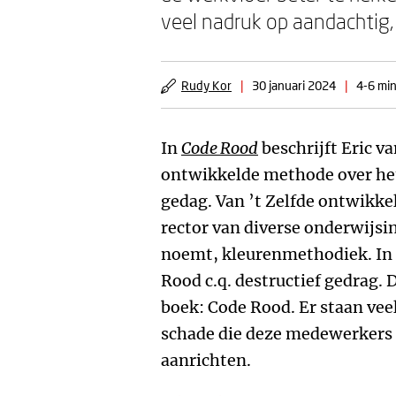
veel nadruk op aandachtig
Rudy Kor
|
30 januari 2024
|
4-6 min
In
Code Rood
beschrijft Eric va
ontwikkelde methode over het
gedag. Van ’t Zelfde ontwikkel
rector van diverse onderwijsin
noemt, kleurenmethodiek. In h
Rood c.q. destructief gedrag. D
boek: Code Rood. Er staan vee
schade die deze medewerkers 
aanrichten.