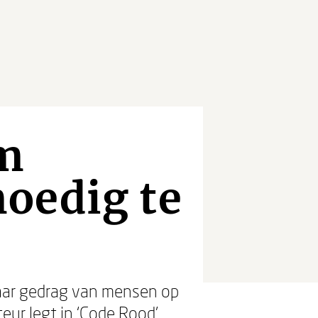
om
oedig te
baar gedrag van mensen op
eur legt in ‘Code Rood’