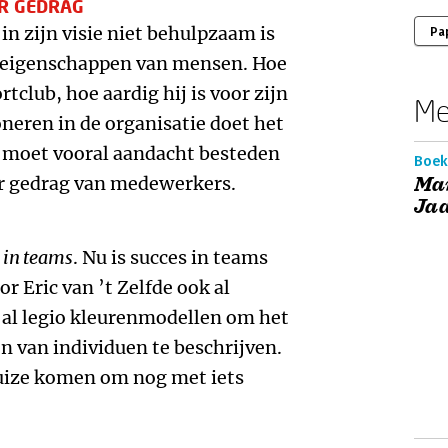
R GEDRAG
 in zijn visie niet behulpzaam is
Pa
e eigenschappen van mensen. Hoe
tclub, hoe aardig hij is voor zijn
Me
oneren in de organisatie doet het
e moet vooral aandacht besteden
Boek
r gedrag van medewerkers.
Ma
Ja
 in teams
. Nu is succes in teams
or Eric van ’t Zelfde ook al
 al legio kleurenmodellen om het
 van individuen te beschrijven.
uize komen om nog met iets