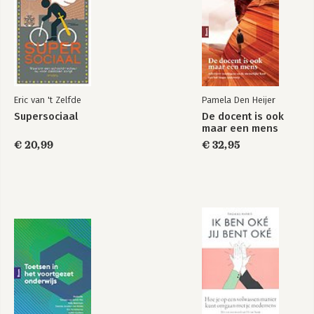
16. Leidinggeven is leiding nemen 173
17. Opdracht 181
Tot slot 185
Epiloog 191
Eric van 't Zelfde
Pamela Den Heijer
Supersociaal
De docent is ook
De essentie van
Code rood
maar een mens
Cultuur en Gedrag
€ 20,99
€ 32,95
Bekijk alle boeken