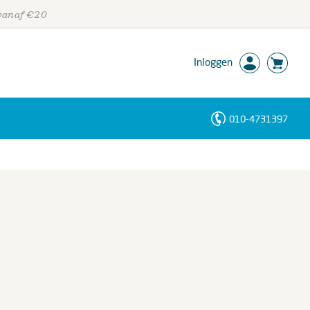
 vanaf €20
Inloggen
010-4731397
Personen
Trefwoorden