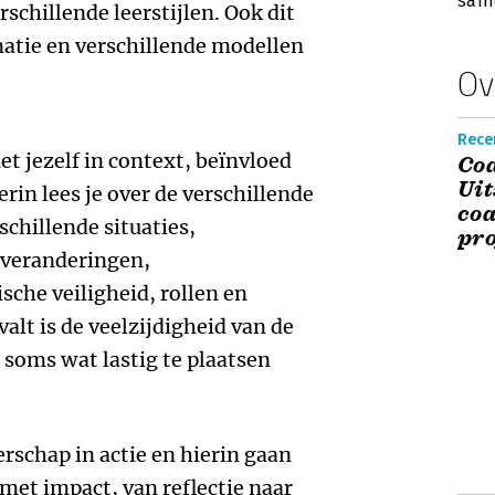
sam
rschillende leerstijlen. Ook dit
rmatie en verschillende modellen
Ov
Recen
met jezelf in context, beïnvloed
Coa
Uit
rin lees je over de verschillende
coa
chillende situaties,
pro
 veranderingen,
sche veiligheid, rollen en
lt is de veelzijdigheid van de
t soms wat lastig te plaatsen
erschap in actie en hierin gaan
 met impact, van reflectie naar