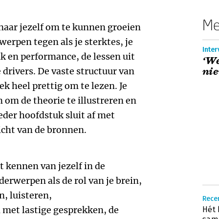
Me
n naar jezelf om te kunnen groeien
werpen tegen als je sterktes, je
Inter
k en performance, de lessen uit
‘We
e drivers. De vaste structuur van
nie
k heel prettig om te lezen. Je
 om de theorie te illustreren en
Ieder hoofdstuk sluit af met
icht van de bronnen.
t kennen van jezelf in de
nderwerpen als de rol van je brein,
n, luisteren,
Rece
met lastige gesprekken, de
Hét 