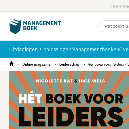
Op werkda
Uitdagingen + oplossingen
Managementboeken
Ove
Online magazine
Leiderschap
Hét boek voor leiders -