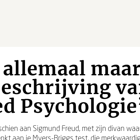
 allemaal maar
eschrijving va
d Psychologie
sschien aan Sigmund Freud, met zijn divan wa
denkt aan je Myers-Briggs test, die merkwaard