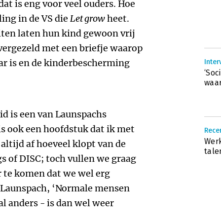
 dat is eng voor veel ouders. Hoe
ing in de VS die
Let grow
heet.
iten laten hun kind gewoon vrij
vergezeld met een briefje waarop
aar is en de kinderbescherming
Inter
‘Soc
waar
id is een van Launspachs
is ook een hoofdstuk dat ik met
Recen
Werk
 altijd af hoeveel klopt van de
tale
gs of DISC; toch vullen we graag
r te komen dat we wel erg
an Launspach, ‘Normale mensen
al anders - is dan wel weer