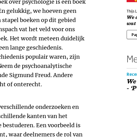
oek over psychologie is een boek
 En gelukkig, we hoeven geen
Thijs
We 
 stapel boeken op dit gebied
wat
nspach vat het veld voor ons
Pa
oek. Het wordt meteen duidelijk
 een lange geschiedenis.
hiedenis populair waren, zijn
Me
Neem de psychoanalytische
mde Sigmund Freud. Andere
Recen
We
ht of onterecht.
- ‘
 verschillende onderzoeken en
schillende kanten van het
 bestuderen. Een voorbeeld is
nt, waar deelnemers de rol van