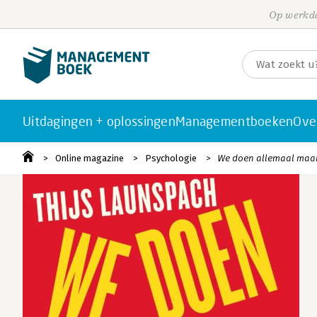
Op werkda
Uitdagingen + oplossingen
Managementboeken
Ove
Online magazine
Psychologie
We doen allemaal maar 