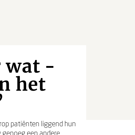
 wat -
n het
’
arop patiënten liggend hun
ig genoeg een andere