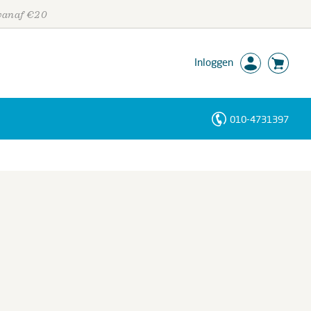
 vanaf €20
Inloggen
010-4731397
Personen
Trefwoorden