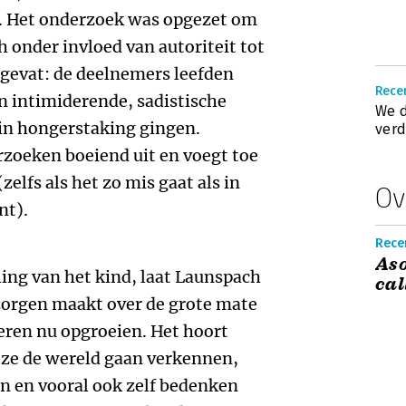
. Het onderzoek was opgezet om
 onder invloed van autoriteit tot
gevat: de deelnemers leefden
Recen
van intimiderende, sadistische
We d
in hongerstaking gingen.
verd
rzoeken boeiend uit en voegt toe
elfs als het zo mis gaat als in
Ov
nt).
Recen
Aso
ling van het kind, laat Launspach
cal
 zorgen maakt over de grote mate
ren nu opgroeien. Het hoort
t ze de wereld gaan verkennen,
n en vooral ook zelf bedenken