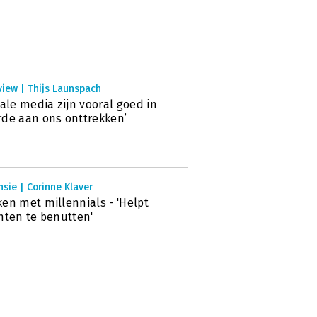
view | Thijs Launspach
iale media zijn vooral goed in
de aan ons onttrekken’
sie | Corinne Klaver
en met millennials - 'Helpt
nten te benutten'