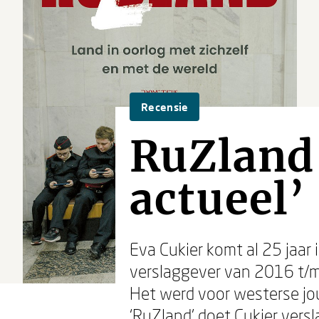
Recensie
RuZland
actueel’
Eva Cukier komt al 25 jaar 
verslaggever van 2016 t/m
Het werd voor westerse jou
‘RuZland’ doet Cukier versl