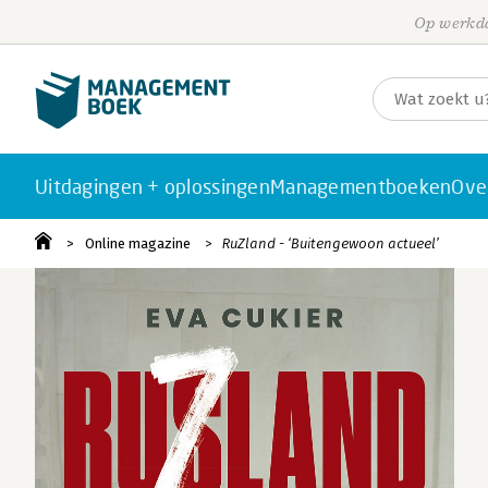
Op werkda
Uitdagingen + oplossingen
Managementboeken
Ove
Online magazine
RuZland - ‘Buitengewoon actueel’