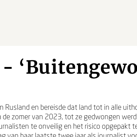
 - ‘Buitengew
in Rusland en bereisde dat land tot in alle uith
 de zomer van 2023, tot ze gedwongen werd u
rnalisten te onveilig en het risico opgepakt t
ag van haar laatste twee jaar als journalist v