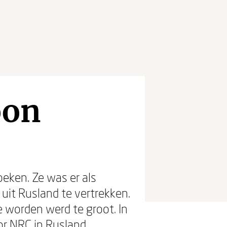
oon
oeken. Ze was er als
it Rusland te vertrekken.
e worden werd te groot. In
oor NRC in Rusland.