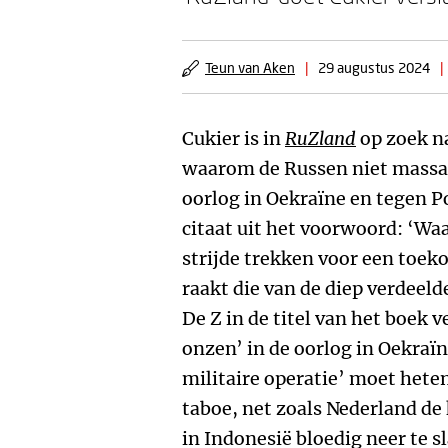
Teun van Aken
|
29 augustus 2024
|
Cukier is in
RuZland
op zoek n
waarom de Russen niet massaa
oorlog in Oekraïne en tegen P
citaat uit het voorwoord: ‘Wa
strijde trekken voor een toeko
raakt die van de diep verdeeld
De Z in de titel van het boek 
onzen’ in de oorlog in Oekraïn
militaire operatie’ moet hete
taboe, net zoals Nederland de
in Indonesië bloedig neer te sl