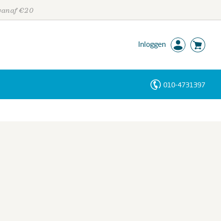
 vanaf €20
Inloggen
010-4731397
Personen
Trefwoorden