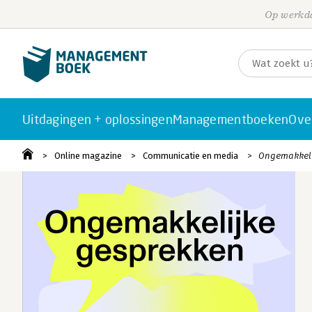
Op werkda
Uitdagingen + oplossingen
Managementboeken
Ove
Online magazine
Communicatie en media
Ongemakkelij