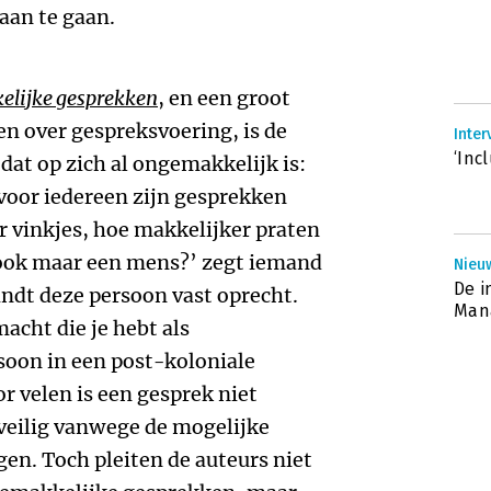
aan te gaan.
lijke gesprekken
, en een groot
en over gespreksvoering, is de
Inte
‘Incl
at op zich al ongemakkelijk is:
 voor iedereen zijn gesprekken
 vinkjes, hoe makkelijker praten
 ook maar een mens?’ zegt iemand
Nieu
De i
indt deze persoon vast oprecht.
Mana
acht die je hebt als
soon in een post-koloniale
 velen is een gesprek niet
veilig vanwege de mogelijke
en. Toch pleiten de auteurs niet