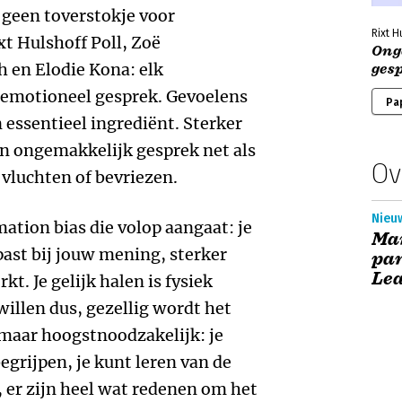
 geen toverstokje voor
Rixt H
xt Hulshoff Poll, Zoë
Ong
 en Elodie Kona: elk
ges
 emotioneel gesprek. Gevoelens
Pa
 essentieel ingrediënt. Sterker
een ongemakkelijk gesprek net als
Ov
 vluchten of bevriezen.
Nieu
tion bias die volop aangaat: je
Ma
past bij jouw mening, sterker
par
Le
rkt. Je gelijk halen is fysiek
willen dus, gezellig wordt het
, maar hoogstnoodzakelijk: je
begrijpen, je kunt leren van de
, er zijn heel wat redenen om het