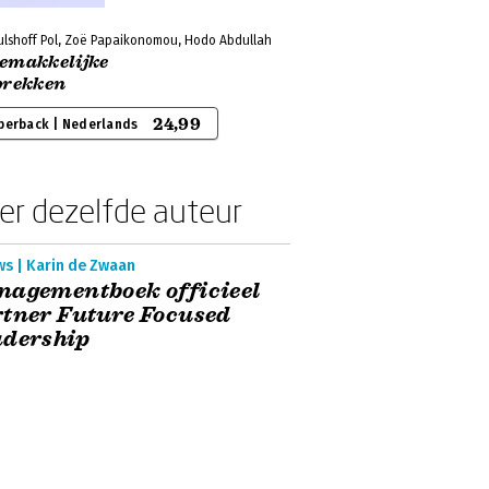
ulshoff Pol, Zoë Papaikonomou, Hodo Abdullah
emakkelijke
prekken
24,99
perback | Nederlands
er dezelfde auteur
ws | Karin de Zwaan
nagementboek officieel
tner Future Focused
adership