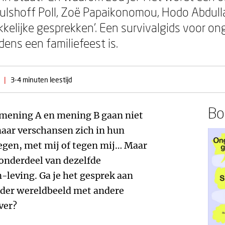
 Hulshoff Poll, Zoë Papaikonomou, Hodo Abdul
kelijke gesprekken’. Een survivalgids voor o
dens een familiefeest is.
|
3-4 minuten leestijd
Boe
: mening A en mening B gaan niet
maar verschansen zich in hun
 tegen, met mij of tegen mij… Maar
l onderdeel van dezelfde
leving. Ga je het gesprek aan
der wereldbeeld met andere
ver?