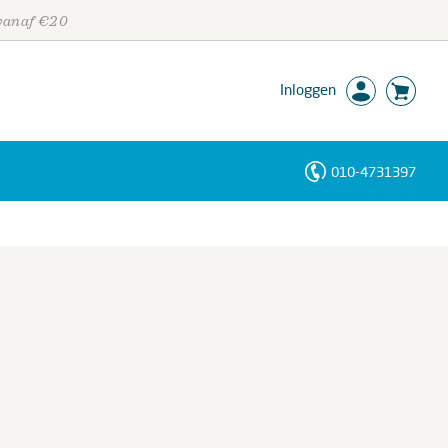
 vanaf €20
Inloggen
010-4731397
Personen
Trefwoorden