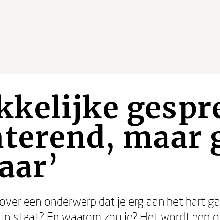
kelijke gespr
nterend, maar 
aar’
over een onderwerp dat je erg aan het hart g
s in staat? En waarom zou je? Het wordt een o