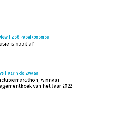
rview | Zoë Papaikonomou
usie is nooit af’
ws | Karin de Zwaan
nclusiemarathon, winnaar
gementboek van het Jaar 2022