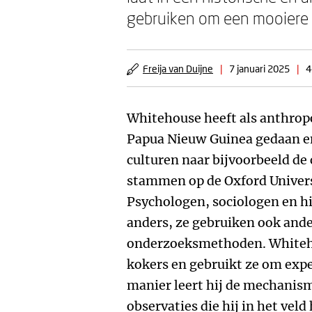
gebruiken om een mooiere 
Freija van Duijne
|
7 januari 2025
|
4
Whitehouse heeft als anthropo
Papua Nieuw Guinea gedaan en
culturen naar bijvoorbeeld de 
stammen op de Oxford Universi
Psychologen, sociologen en his
anders, ze gebruiken ook and
onderzoeksmethoden. Whitehou
kokers en gebruikt ze om exp
manier leert hij de mechanism
observaties die hij in het vel