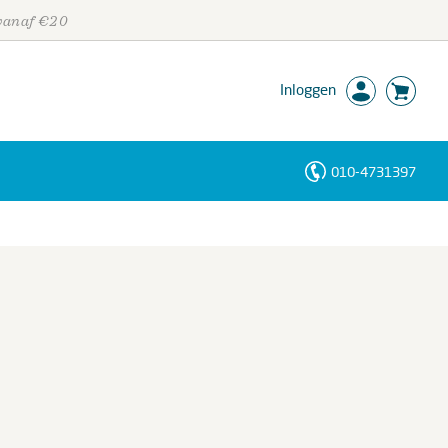
 vanaf €20
Inloggen
010-4731397
Personen
Trefwoorden