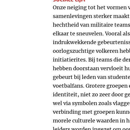
Onze neiging tot het vormen va
samenlevingen sterker maakt.
hechtheid van militaire teams 
elkaar te sneuvelen. Vooral a
indrukwekkende gebeurteniss
oorlogszuchtige volkeren hebb
initiatierites. Bij teams die d
hebben doorstaan vervloeit hun
gebeurt bij leden van student
voetbalfans. Grotere groepen
identiteit, niet zo zeer door 
wel via symbolen zoals vlagg
verbinding met groepen kunne
morele culturele waarden in h
leiders worden ingezet om oo