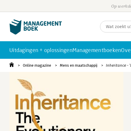
Op werkda
Uitdagingen + oplossingen
Managementboeken
Ove
Online magazine
Mens en maatschappij
Inheritance - 