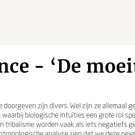
nce - ‘De moei
we doorgeven zijn divers. Wel zijn ze allemaal 
 waarbij biologische intuïties een grote rol sp
 en tribalisme worden vaak als iets negatiefs
 antropologische analyse zien dat we deze ne