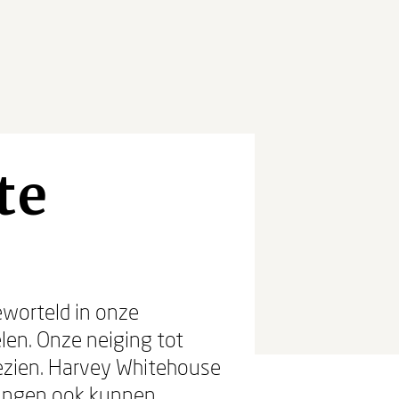
te
geworteld in onze
elen. Onze neiging tot
 gezien. Harvey Whitehouse
igingen ook kunnen