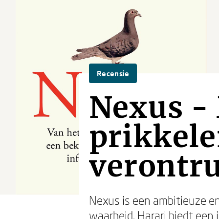
Recensie
Nexus -
prikkele
verontr
Nexus is een ambitieuze en
waarheid. Harari biedt een