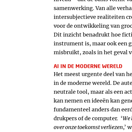
samenwerking. Van alle verhaa
intersubjectieve realiteiten c
voor de ontwikkeling van gro
Dit inzicht benadrukt hoe fict
instrument is, maar ook een g
misbruikt, zoals in het geval v
AI IN DE MODERNE WERELD
Het meest urgente deel van het
in de moderne wereld. De auteu
neutrale tool, maar als een ac
kan nemen en ideeën kan gene
fundamenteel anders dan eerd
drukpers of de computer. ‘
We l
over onze toekomst verliezen
,’ 