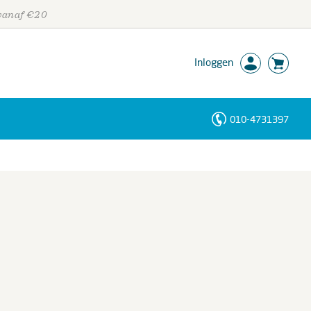
 vanaf €20
Inloggen
010-4731397
Personen
Trefwoorden