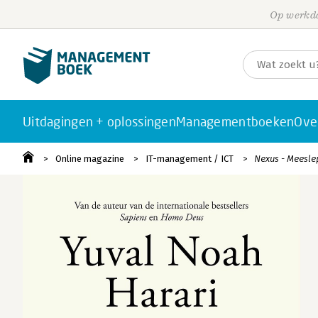
Op werkda
Uitdagingen + oplossingen
Managementboeken
Ove
Online magazine
IT-management / ICT
Nexus - Meesle