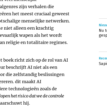
lgenres zijn verhalen die
reëren het meest cruciaal geweest
otschalige menselijke netwerken.
Nieu
ie niet alleen een krachtig
Nu t
evaarlijk wapen als het wordt
ges
an religie en totalitaire regimes.
Recen
 boek richt zich op de rol van AI
Sap
r beschrijft AI niet als een
tor die zelfstandig beslissingen
reren. dit maakt AI
ere technologieën zoals de
open het risico dat we de controle
waarschuwt hij.