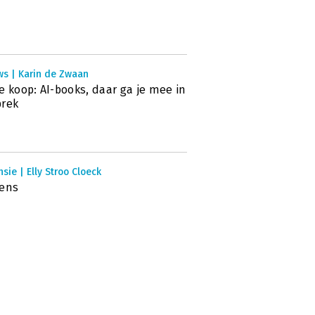
ws | Karin de Zwaan
e koop: AI-books, daar ga je mee in
prek
sie | Elly Stroo Cloeck
iens