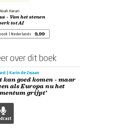
 Noah Harari
s - Van het stenen
perk tot AI
9,99
-book | Nederlands
er over dit boek
ast | Karin de Zwaan
t kan goed komen - maar
een als Europa nu het
mentum grijpt’
dcast