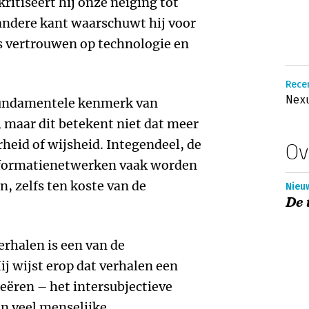
ritiseert hij onze neiging tot
e andere kant waarschuwt hij voor
s vertrouwen op technologie en
Rece
Nexu
 fundamentele kenmerk van
, maar dit betekent niet dat meer
heid of wijsheid. Integendeel, de
Ov
informatienetwerken vaak worden
, zelfs ten koste van de
Nieuw
De 
erhalen is een van de
j wijst erop dat verhalen een
eëren – het intersubjectieve
an veel menselijke