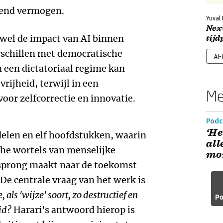
erend vermogen.
Yuval
Nexu
wel de impact van AI binnen
tijd
erschillen met democratische
AI
n een dictatoriaal regime kan
vrijheid, terwijl in een
Me
voor zelfcorrectie en innovatie.
Podc
‘He
 delen en elf hoofdstukken, waarin
all
che wortels van menselijke
mo
 sprong maakt naar de toekomst
e centrale vraag van het werk is
als 'wijze' soort, zo destructief en
Po
id?
Harari's antwoord hierop is