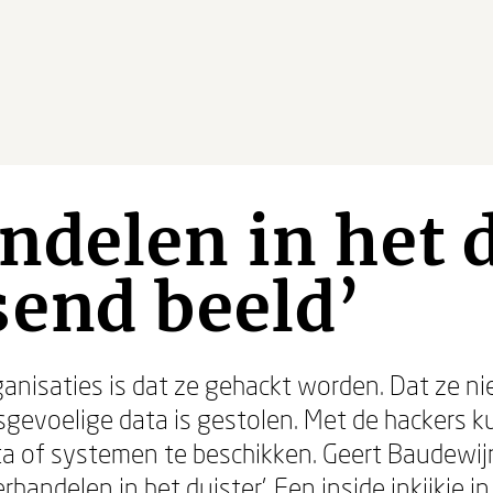
delen in het d
end beeld’
anisaties is dat ze gehackt worden. Dat ze n
fsgevoelige data is gestolen. Met de hackers 
ta of systemen te beschikken. Geert Baudewijn
rhandelen in het duister’. Een inside inkijkje 