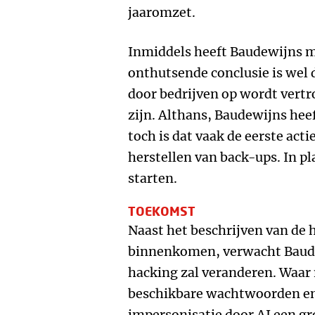
jaaromzet.
Inmiddels heeft Baudewijns m
onthutsende conclusie is wel 
door bedrijven op wordt vertr
zijn. Althans, Baudewijns hee
toch is dat vaak de eerste acti
herstellen van back-ups. In p
starten.
TOEKOMST
Naast het beschrijven van de
binnenkomen, verwacht Baude
hacking zal veranderen. Waar
beschikbare wachtwoorden en
impersonisatie door AI een g