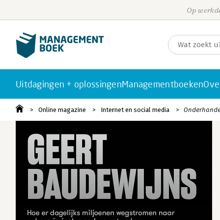
Op werkda
Uitdagingen + oplossingen
Managementboeken
Ove
Online magazine
Internet en social media
Onderhandele