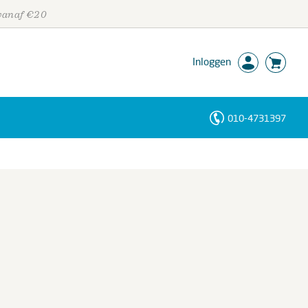
 vanaf €20
Inloggen
010-4731397
Personen
Trefwoorden