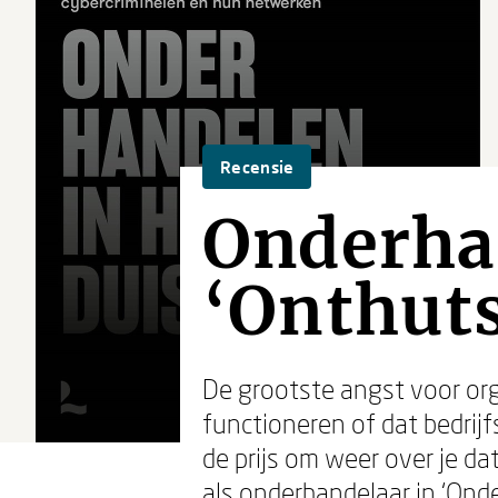
Recensie
Onderhan
‘Onthuts
De grootste angst voor org
functioneren of dat bedrij
de prijs om weer over je da
als onderhandelaar in ‘Onde