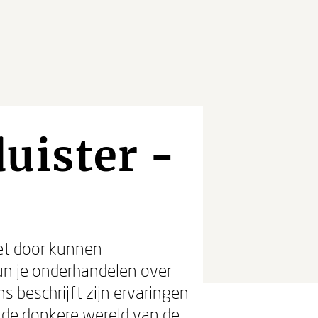
uister -
iet door kunnen
kun je onderhandelen over
s beschrijft zijn ervaringen
in de donkere wereld van de