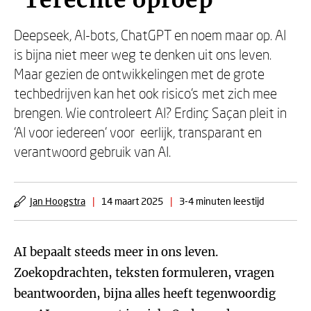
‘Terechte oproep’
Deepseek, AI-bots, ChatGPT en noem maar op. AI
is bijna niet meer weg te denken uit ons leven.
Maar gezien de ontwikkelingen met de grote
techbedrijven kan het ook risico’s met zich mee
brengen. Wie controleert AI? Erdinç Saçan pleit in
‘AI voor iedereen’ voor eerlijk, transparant en
verantwoord gebruik van AI.
Jan Hoogstra
|
14 maart 2025
|
3-4 minuten leestijd
AI bepaalt steeds meer in ons leven.
Zoekopdrachten, teksten formuleren, vragen
beantwoorden, bijna alles heeft tegenwoordig