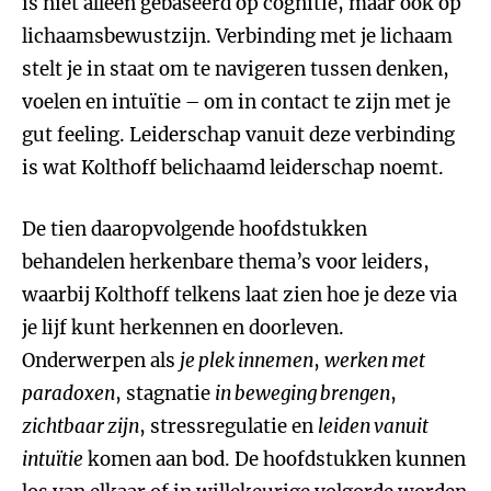
is niet alleen gebaseerd op cognitie, maar ook op
lichaamsbewustzijn. Verbinding met je lichaam
stelt je in staat om te navigeren tussen denken,
voelen en intuïtie – om in contact te zijn met je
gut feeling. Leiderschap vanuit deze verbinding
is wat Kolthoff belichaamd leiderschap noemt.
De tien daaropvolgende hoofdstukken
behandelen herkenbare thema’s voor leiders,
waarbij Kolthoff telkens laat zien hoe je deze via
je lijf kunt herkennen en doorleven.
Onderwerpen als
je plek innemen
,
werken met
paradoxen
, stagnatie
in beweging brengen
,
zichtbaar zijn
, stressregulatie en
leiden vanuit
intuïtie
komen aan bod. De hoofdstukken kunnen