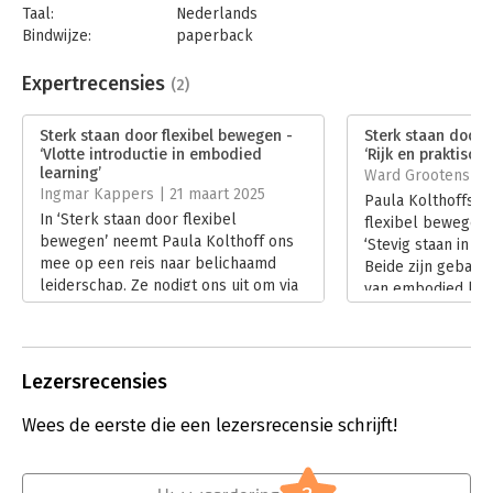
• Praktisch toepasbaar boek met frisse invalshoek
Taal:
Nederlands
Bindwijze:
paperback
Aantal pagina's:
176
Uitgever:
Boom
Expertrecensies
(2)
Druk:
1
Verschijningsdatum:
12-12-2024
Sterk staan door flexibel bewegen -
Sterk staan door 
‘Vlotte introductie in embodied
‘Rijk en praktisch’
Hoofdrubriek:
Coaching en trainen
learning’
Ward Grootens | 1
Ingmar Kappers | 21 maart 2025
Paula Kolthoffs ‘S
In ‘Sterk staan door flexibel
flexibel bewegen’
bewegen’ neemt Paula Kolthoff ons
‘Stevig staan in int
mee op een reis naar belichaamd
Beide zijn gebas
leiderschap. Ze nodigt ons uit om via
van embodied lear
lichaamsbewustzijn stevigheid en
leren met je hele 
flexibiliteit te integreren in ons
alleen met je hoo
dagelijks leven en werk, zodat we
gevoel en ervari
stevig geworteld zijn in ons
onthoud je dingen
Lezersrecensies
leiderschap.
ze dieper. Het ga
Lees verder
voelen in plaats 
Wees de eerste die een lezersrecensie schrijft!
zodat wat je leert 
Lees verder