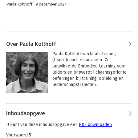
Paula Kolthoff
9 december 2024
Over Paula Kolthoff
Paula Kolthoff werkt als trainer, 
(team-)coach en adviseur. Ze 
ontwikkelde Embodied Learning voor 
leiders en ontwerpt lichaamsgerichte 
oefeningen bij training, opleiding en 
leiderschapstrajecten. 

In het programma Embodied Learning 
Andere boeken door Paula Kolthoff
leert zij mensen die groepen 
begeleiden hun fysieke intelligentie in 
Inhoudsopgave
te zetten als bron van informatie, 
authenticiteit en verbinding.
U kunt van deze inhoudsopgave een
PDF downloaden
Voorwoord 5