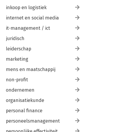
Bewogen worden 170
inkoop en logistiek
Nawoord 173
internet en social media
it-management / ict
juridisch
leiderschap
marketing
mens en maatschappij
non-profit
ondernemen
organisatiekunde
personal finance
personeelsmanagement
persoonlijke effectiviteit