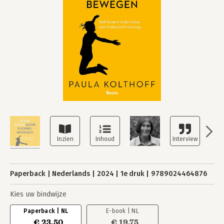
Paperback
Nederlands
2024
1e druk
9789024464876
Kies uw bindwijze
Paperback | NL
E-book | NL
€ 23,50
€ 19,75