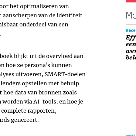
 voor het optimaliseren van
Me
 aanscherpen van de identiteit
misbaar onderdeel van een
Rece
.
Eff
een
wer
boek blijkt uit de overvloed aan
bel
en hoe ze persona’s kunnen
alyses uitvoeren, SMART-doelen
alenders opstellen met behulp
it hoe data van bronnen zoals
worden via AI-tools, en hoe je
 complete rapporten,
rds genereert.