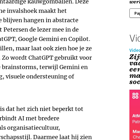
antaardige kauwgomballen. Deze
wer
che invalshoek maakt het
Pa
 blijven hangen in abstracte
t Petersen de lezer mee in de
Vi
atGPT, Google Gemini en Copilot.
illen, maar laat ook zien hoe je ze
Vide
Zij
 Zo wordt ChatGPT gebruikt voor
va
e brainstorms, terwijl Gemini en
een
ma
g, visuele ondersteuning of
so
is dat het zich niet beperkt tot
rbindt AI met bredere
ls organisatiecultuur,
schapsstijl. Daarmee laat hij zien