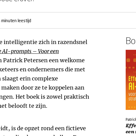
 minuten leestijd
Boe
 intelligentie zich in razendsnel
e AI-prompts – Voor een
 Patrick Petersen een welkome
rketeers en ondernemers die met
n slaagt erin complexe
e maken door ze te koppelen aan
gen. Het boek is zowel praktisch
et belooft te zijn.
Patric
Eff
dt, is de opzet rond een fictieve
een 