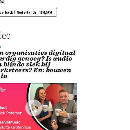
kt
39,99
perback | Nederlands
deo
o
n organisaties digitaal
ardig genoeg? Is audio
 blinde vlek bij
rketeers? En: bouwen
cia