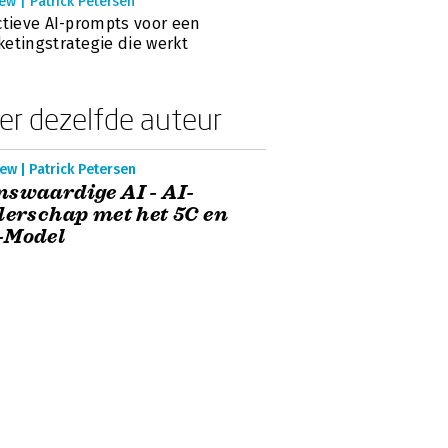
ew | Patrick Petersen
ctieve AI-prompts voor een
etingstrategie die werkt
er dezelfde auteur
ew | Patrick Petersen
swaardige AI - AI-
derschap met het 5C en
-Model