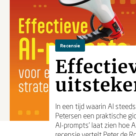
Recensie
Effectie
uitstek
In een tijd waarin AI steeds
Petersen een praktische gi
AI-prompts’ laat zien hoe A
recensie vertelt Peter de R