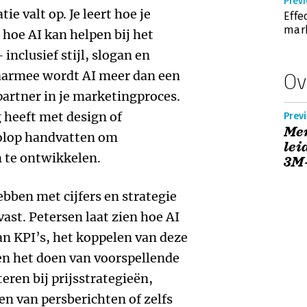
Previ
ie valt op. Je leert hoe je
Effe
mark
 hoe AI kan helpen bij het
nclusief stijl, slogan en
aarmee wordt AI meer dan een
Ov
partner in je marketingproces.
g heeft met design of
Previ
Men
volop handvatten om
lei
n te ontwikkelen.
3M
bben met cijfers en strategie
ast. Petersen laat zien hoe AI
an KPI’s, het koppelen van deze
en het doen van voorspellende
eren bij prijsstrategieën,
len van persberichten of zelfs