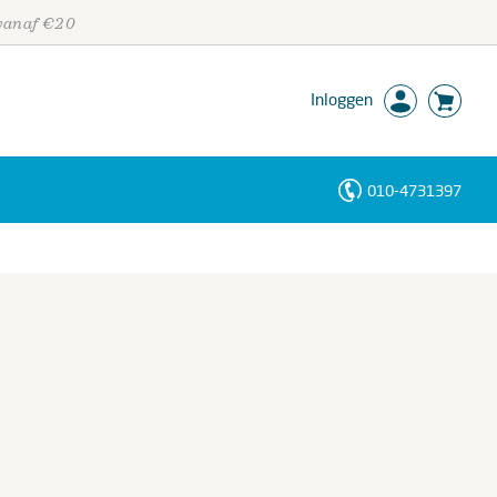
 vanaf €20
Inloggen
010-4731397
Personen
Trefwoorden