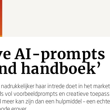
ve AI-prompts 
end handboek’
 nadrukkelijker haar intrede doet in het market
ds vol voorbeeldprompts en creatieve toepassi
I meer kan zijn dan een hulpmiddel – een echte 
oode erover.