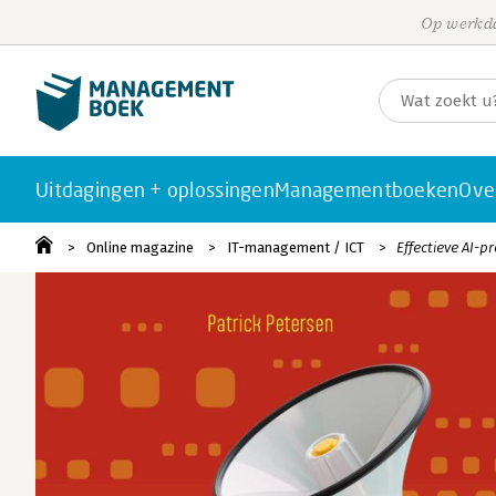
Op werkda
Uitdagingen + oplossingen
Managementboeken
Ove
Online magazine
IT-management / ICT
Effectieve AI-