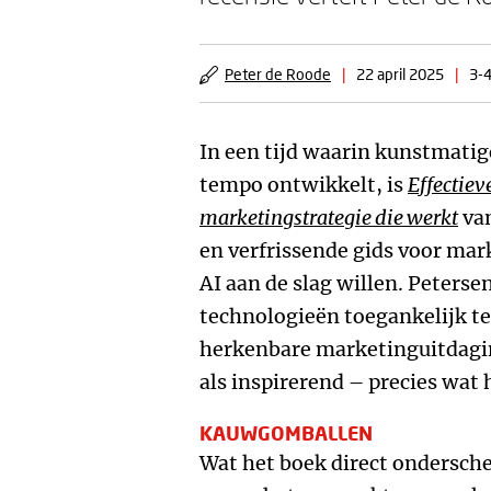
Peter de Roode
|
22 april 2025
|
3-4
In een tijd waarin kunstmatige
tempo ontwikkelt, is
Effectiev
marketingstrategie die werkt
van
en verfrissende gids voor ma
AI aan de slag willen. Peterse
technologieën toegankelijk t
herkenbare marketinguitdagin
als inspirerend – precies wat h
KAUWGOMBALLEN
Wat het boek direct onderschei