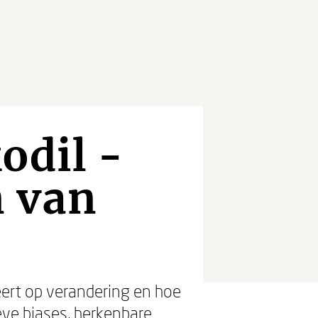
odil -
n van
ert op verandering en hoe
eve biases, herkenbare