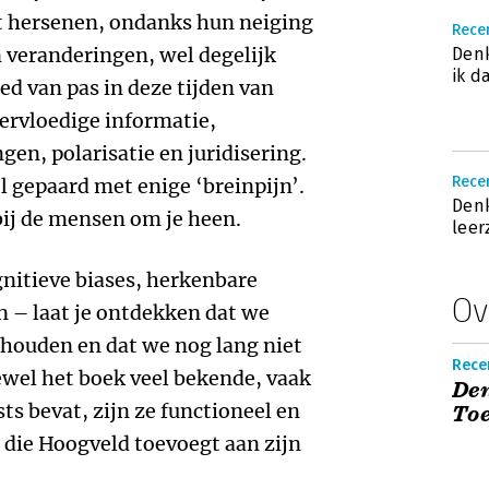
dat hersenen, ondanks hun neiging
Rece
 veranderingen, wel degelijk
Denk
ik d
ed van pas in deze tijden van
ervloedige informatie,
en, polarisatie en juridisering.
Recen
l gepaard met enige ‘breinpijn’.
Denk
 bij de mensen om je heen.
leer
gnitieve biases, herkenbare
Ov
 – laat je ontdekken dat we
 houden en dat we nog lang niet
Recen
wel het boek veel bekende, vaak
Den
ts bevat, zijn ze functioneel en
Toe
n die Hoogveld toevoegt aan zijn