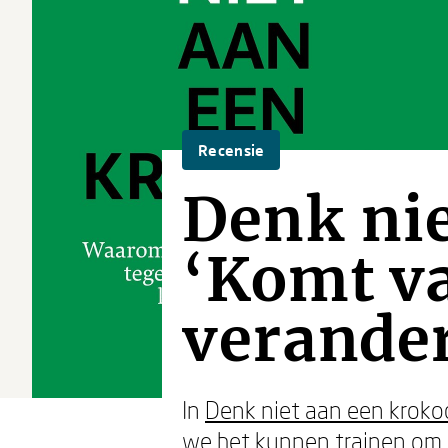
Recensie
Denk nie
‘Komt va
verande
In
Denk niet aan een krokod
we het kunnen trainen om z