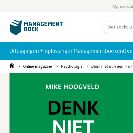
Op werkda
Uitdagingen + oplossingen
Managementboeken
Ove
Online magazine
Psychologie
Denk niet aan een kroko