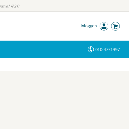
 vanaf €20
Inloggen
010-4731397
Personen
Trefwoorden