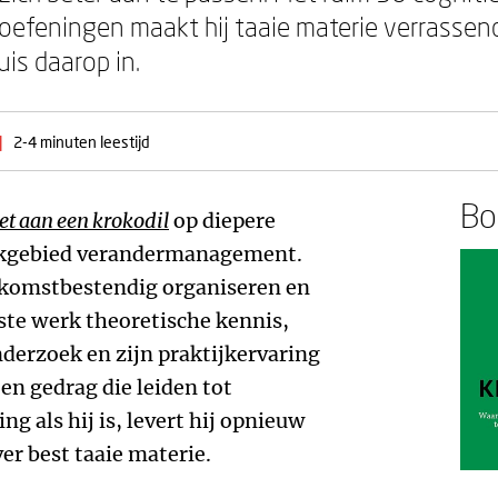
oefeningen maakt hij taaie materie verrassend 
uis daarop in.
|
2-4 minuten leestijd
Boe
et aan een krokodil
op diepere
vakgebied verandermanagement.
ekomstbestendig organiseren en
wste werk theoretische kennis,
derzoek en zijn praktijkervaring
en gedrag die leiden tot
g als hij is, levert hij opnieuw
ver best taaie materie.