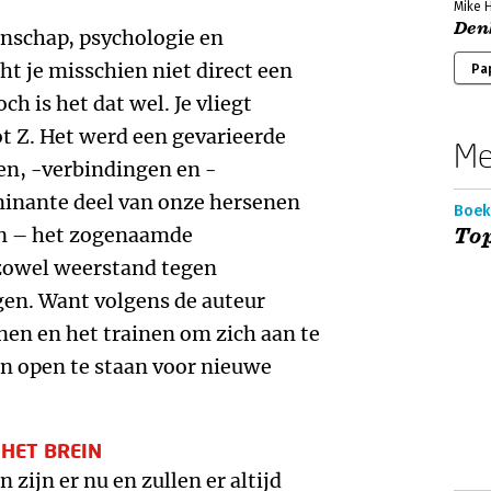
Mike 
Denk
enschap, psychologie en
 je misschien niet direct een
Pa
h is het dat wel. Je vliegt
ot Z. Het werd een gevarieerde
Me
en, -verbindingen en -
inante deel van onze hersenen
Boek
en – het zogenaamde
Top
 zowel weerstand tegen
gen. Want volgens de auteur
en en het trainen om zich aan te
n open te staan voor nieuwe
HET BREIN
ijn er nu en zullen er altijd