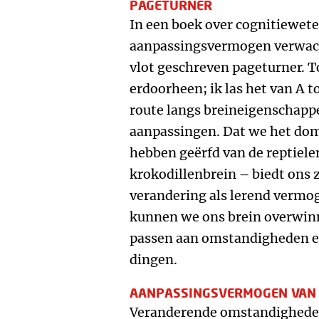
PAGETURNER
In een boek over cognitiewet
aanpassingsvermogen verwacht
vlot geschreven pageturner. Toc
erdoorheen; ik las het van A t
route langs breineigenschapp
aanpassingen. Dat we het dom
hebben geërfd van de reptiel
krokodillenbrein – biedt ons
verandering als lerend vermo
kunnen we ons brein overwinn
passen aan omstandigheden e
dingen.
AANPASSINGSVERMOGEN VAN 
Veranderende omstandigheden z