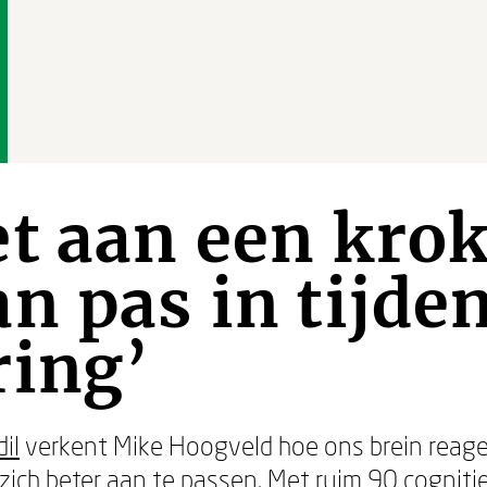
t aan een krok
n pas in tijde
ring’
il
verkent Mike Hoogveld hoe ons brein reage
ich beter aan te passen. Met ruim 90 cogniti