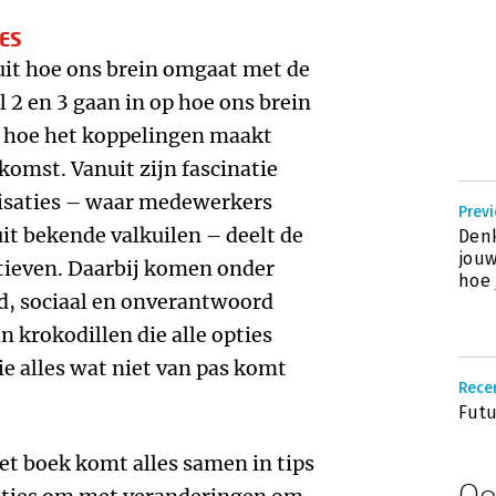
ES
j uit hoe ons brein omgaat met de
 2 en 3 gaan in op hoe ons brein
n hoe het koppelingen maakt
komst. Vanuit zijn fascinatie
nisaties – waar medewerkers
Prev
t bekende valkuilen – deelt de
Denk
jouw
ctieven. Daarbij komen onder
hoe 
d, sociaal en onverantwoord
 krokodillen die alle opties
e alles wat niet van pas komt
Rece
Futu
het boek komt alles samen in tips
Oo