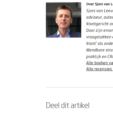
Over Sjors van 
Sjors van Lee
adviseur, aute
klantgericht o
Door zijn ervar
vraagstukken 
klant’ als onde
Wendbare stra
praktijk en CR
Alle boeken v
Alle recensie
Deel dit artikel