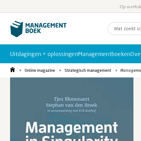
Op werkda
Uitdagingen + oplossingen
Managementboeken
Ove
Online magazine
Strategisch management
Management 