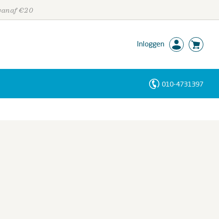
 vanaf €20
Inloggen
010-4731397
Personen
Trefwoorden