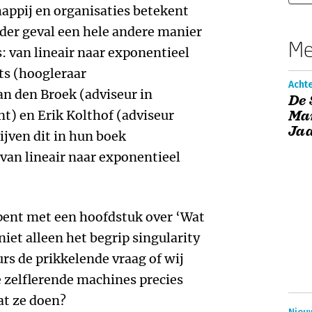
appij en organisaties betekent
eder geval een hele andere manier
Me
 van lineair naar exponentieel
s (hoogleraar
Acht
n den Broek (adviseur in
De 
) en Erik Kolthof (adviseur
Ma
Jaa
ijven dit in hun boek
van lineair naar exponentieel
ent met een hoofdstuk over ‘Wat
niet alleen het begrip singularity
urs de prikkelende vraag of wij
e zelflerende machines precies
t ze doen?