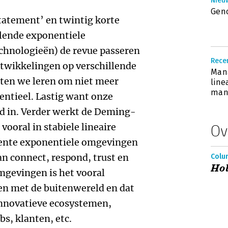
Nieuw
Gen
tatement’ en twintig korte
lende exponentiele
hnologieën) de revue passeren
Recen
ntwikkelingen op verschillende
Mana
en we leren om niet meer
line
man
entieel. Lastig want onze
ed in. Verder werkt de Deming-
ooral in stabiele lineaire
Ov
ente exponentiele omgevingen
an connect, respond, trust en
Colum
Hol
omgevingen is het vooral
en met de buitenwereld en dat
innovatieve ecosystemen,
bs, klanten, etc.