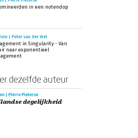
s | Pierre Pieterse
omineerden in een notendop
sie | Peter van der Wel
gement in Singularity - Van
air naar exponentieel
agement
er dezelfde auteur
n | Pierre Pieterse
landse degelijkheid