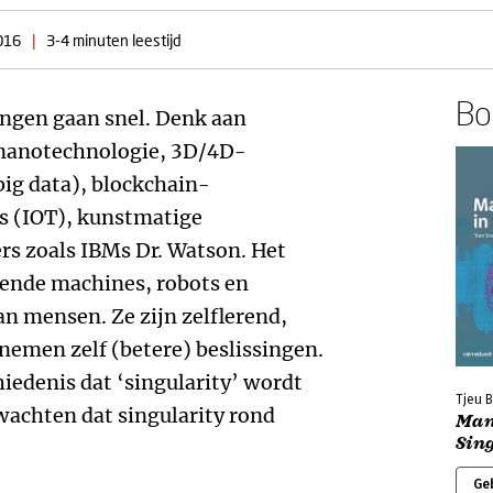
016
|
3-4 minuten leestijd
Boe
ngen gaan snel. Denk aan
, nanotechnologie, 3D/4D-
ig data), blockchain-
gs (IOT), kunstmatige
rs zoals IBMs Dr. Watson. Het
erende machines, robots en
 mensen. Ze zijn zelflerend,
nemen zelf (betere) beslissingen.
edenis dat ‘singularity’ wordt
Tjeu B
achten dat singularity rond
Man
Sin
Ge