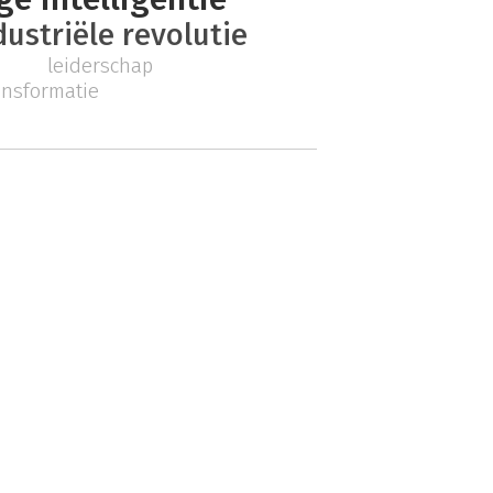
dustriële revolutie
leiderschap
ransformatie