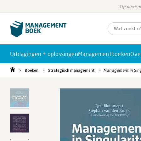
Op werkda
Uitdagingen + oplossingen
Managementboeken
Ove
Boeken
Strategisch management
Management in Sing