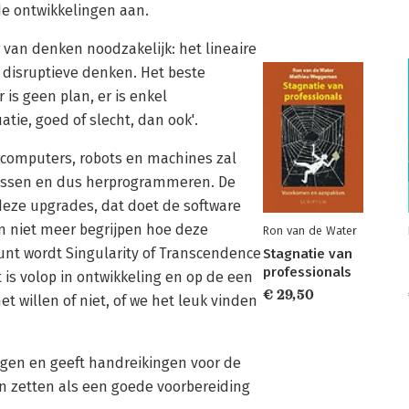
de ontwikkelingen aan.
 van denken noodzakelijk: het lineaire
disruptieve denken. Het beste
 is geen plan, er is enkel
ie, goed of slecht, dan ook'.
r computers, robots en machines zal
passen en dus herprogrammeren. De
eze upgrades, dat doet de software
n niet meer begrijpen hoe deze
Ron van de Water
unt wordt Singularity of Transcendence
Stagnatie van
professionals
 is volop in ontwikkeling en op de een
€ 29,50
 willen of niet, of we het leuk vinden
ingen en geeft handreikingen voor de
en zetten als een goede voorbereiding