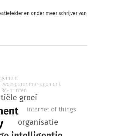
atieleider en onder meer schrijver van
agement
tweesporenmanagement
e
3d-printen
iële groei
ment
internet of things
y
organisatie
e intelligentie