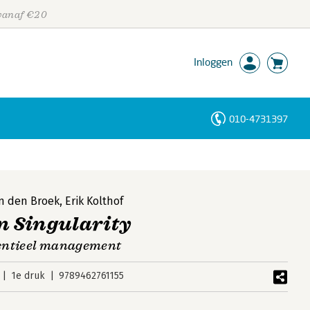
 vanaf €20
Inloggen
010-4731397
Personen
Trefwoorden
n den Broek
,
Erik Kolthof
 Singularity
nentieel management
1e druk
9789462761155