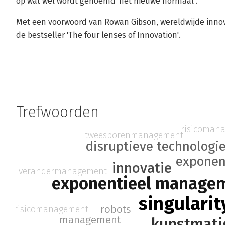
op wat wel wordt genoemd 'het nieuwe normaal'.
Met een voorwoord van Rowan Gibson, wereldwijde innov
de bestseller 'The four lenses of Innovation'.
Trefwoorden
risicoman
tweesporenmanagement
disruptieve technologi
exponent
innovatie
verandermanagement
exponentieel manage
singularit
robots
risicomanagement
management
kunstmatig