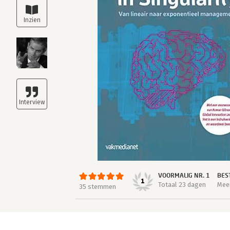
VOORMALIG NR. 1
BES
1
Totaal 23 dagen
Meer
35 stemmen