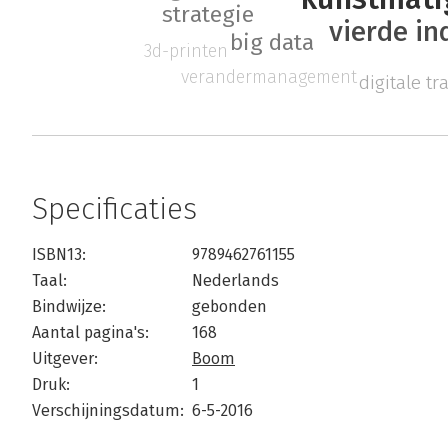
strategie
vierde in
big data
3d-printen
verandermanagement
digitale t
Specificaties
ISBN13:
9789462761155
Taal:
Nederlands
Bindwijze:
gebonden
Aantal pagina's:
168
Uitgever:
Boom
Druk:
1
Verschijningsdatum:
6-5-2016