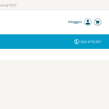
 vanaf €20
Inloggen
010-4731397
Personen
Trefwoorden