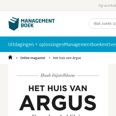
Op werkda
Uitdagingen + oplossingen
Managementboeken
Ove
Online magazine
Het huis van Argus