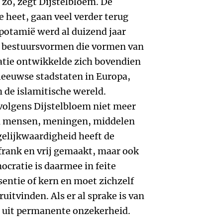
 zo, zegt Dijstelbloem. De
 heet, gaan veel verder terug
potamië werd al duizend jaar
 bestuursvormen die vormen van
tie ontwikkelde zich bovendien
eleeuwse stadstaten in Europa,
 de islamitische wereld.
olgens Dijstelbloem niet meer
n mensen, meningen, middelen
gelijkwaardigheid heeft de
frank en vrij gemaakt, maar ook
cratie is daarmee in feite
entie of kern en moet zichzelf
itvinden. Als er al sprake is van
n uit permanente onzekerheid.