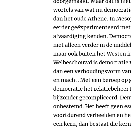
doorgemaakt. Maar dat is niet
wortels van wat nu democratie
dan het oude Athene. In Meso
eerder geëxperimenteerd met
afvaardiging kenden. Democra
niet alleen verder in de midd
maar ook buiten het Westen in
Welbeschouwd is democratie v
dan een verhoudingsvorm va
en macht. Met een beroep op 
democratie het relatiebeheer 
bijzonder gecompliceerd. Demo
onbestemd. Het heeft geen ess
voortdurend verbeelden en heru
een kern, dan bestaat die ker