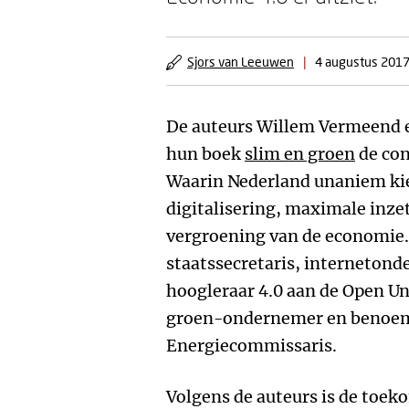
Sjors van Leeuwen
|
4 augustus 201
De auteurs Willem Vermeend e
hun boek
slim en groen
de con
Waarin Nederland unaniem kie
digitalisering, maximale inz
vergroening van de economie.
staatssecretaris, internetond
hoogleraar 4.0 aan de Open Uni
groen-ondernemer en benoemd
Energiecommissaris.
Volgens de auteurs is de toek