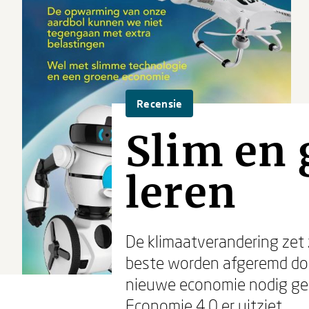
Recensie
Slim en 
leren
De klimaatverandering zet 
beste worden afgeremd doo
nieuwe economie nodig g
Economie 4.0 er uitziet.