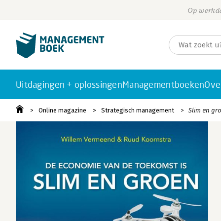
Op werkda
Uitdagingen + oplossingen
Managementboeken
Ove
Online magazine
Strategisch management
Slim en gro