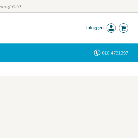
 vanaf €20
Inloggen
010-4731397
Personen
Trefwoorden