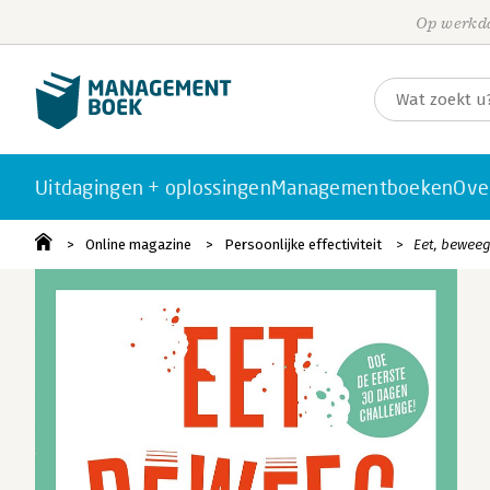
Op werkda
Uitdagingen + oplossingen
Managementboeken
Ove
Online magazine
Persoonlijke effectiviteit
Eet, beweeg