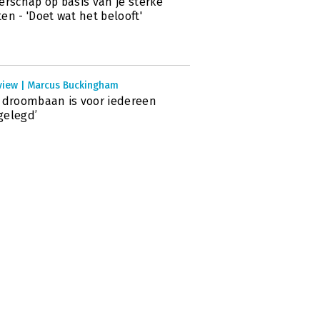
erschap op basis van je sterke
en - 'Doet wat het belooft'
rview | Marcus Buckingham
 droombaan is voor iedereen
gelegd’