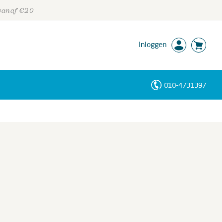
 vanaf €20
Inloggen
010-4731397
Personen
Trefwoorden