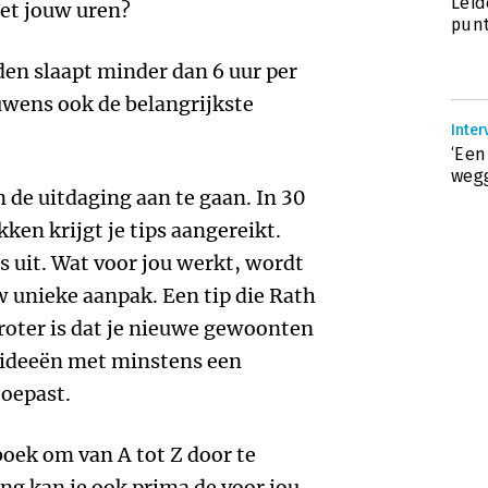
Leid
met jouw uren?
punt
n slaapt minder dan 6 uur per
rouwens ook de belangrijkste
Inte
.
‘Een
weg
 de uitdaging aan te gaan. In 30
ken krijgt je tips aangereikt.
es uit. Wat voor jou werkt, wordt
 unieke aanpak. Een tip die Rath
groter is dat je nieuwe gewoonten
jn ideeën met minstens een
toepast.
boek om van A tot Z door te
ng kan je ook prima de voor jou