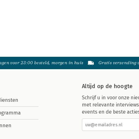
gen voor 23:00 besteld, morgen in huis
Gratis verzending
Altijd op de hoogte
Schrijf u in voor onze nie
diensten
met relevante interviews
events en de beste actie
rogramma
nnen