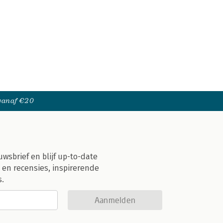
 vanaf €20
uwsbrief en blijf up-to-date
 en recensies, inspirerende
s.
Aanmelden