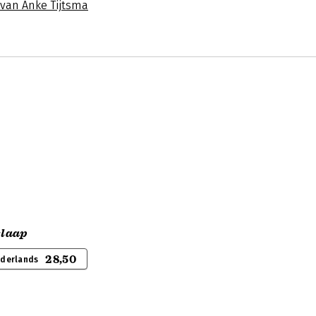
 van Anke Tijtsma
slaap
28,50
ederlands