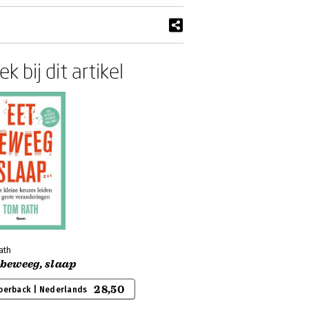
k bij dit artikel
ath
 beweeg, slaap
28,50
perback | Nederlands