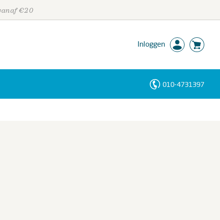
 vanaf €20
Inloggen
010-4731397
Personen
Trefwoorden