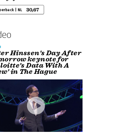
30,67
perback | NL
deo
o
ter Hinssen's Day After
morrow keynote for
loitte's Data With A
ew' in The Hague