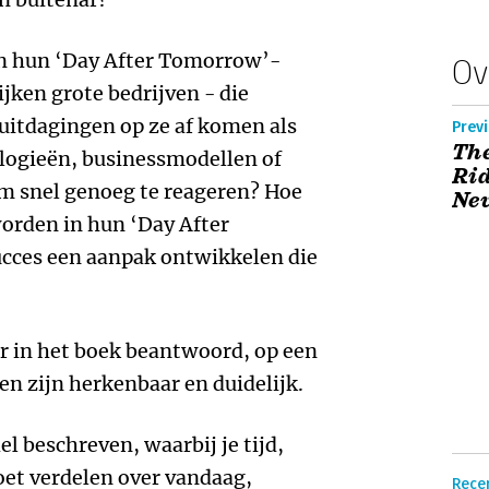
n hun ‘Day After Tomorrow’-
Ov
ken grote bedrijven - die
uitdagingen op ze af komen als
Previ
The
ologieën, businessmodellen of
Rid
om snel genoeg te reageren? Hoe
Ne
orden in hun ‘Day After
ces een aanpak ontwikkelen die
r in het boek beantwoord, op een
en zijn herkenbaar en duidelijk.
l beschreven, waarbij je tijd,
oet verdelen over vandaag,
Rece