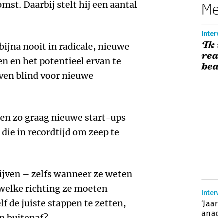
mst. Daarbij stelt hij een aantal
Me
Inter
‘Ik
ijna nooit in radicale, nieuwe
rea
en en het potentieel ervan te
be
ven blind voor nieuwe
ven zo graag nieuwe start-ups
die in recordtijd om zeep te
ijven – zelfs wanneer ze weten
 welke richting ze moeten
Inter
lf de juiste stappen te zetten,
‘Jaa
anac
n buitenaf?