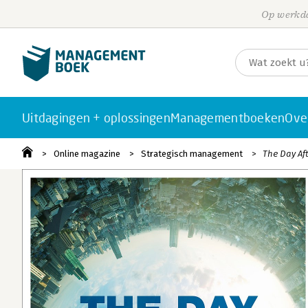
Op werkda
Uitdagingen + oplossingen
Managementboeken
Ove
Online magazine
Strategisch management
The Day Af