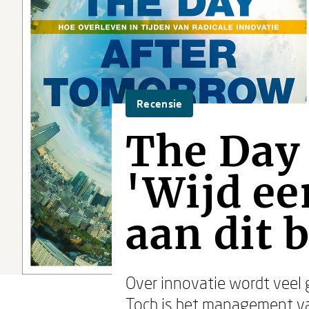
Recensie
The Day
'Wijd e
aan dit 
Over innovatie wordt veel 
Toch is het management van