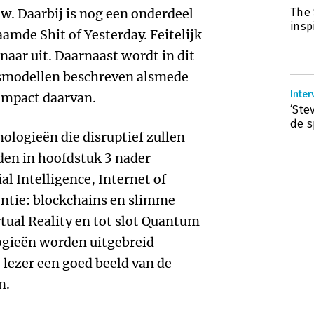
. Daarbij is nog een onderdeel
The 
insp
mde Shit of Yesterday. Feitelijk
naar uit. Daarnaast wordt in dit
ssmodellen beschreven alsmede
Inter
 impact daarvan.
‘Ste
de s
nologieën die disruptief zullen
den in hoofdstuk 3 nader
ial Intelligence, Internet of
entie: blockchains en slimme
tual Reality en tot slot Quantum
ogieën worden uitgebreid
 lezer een goed beeld van de
n.