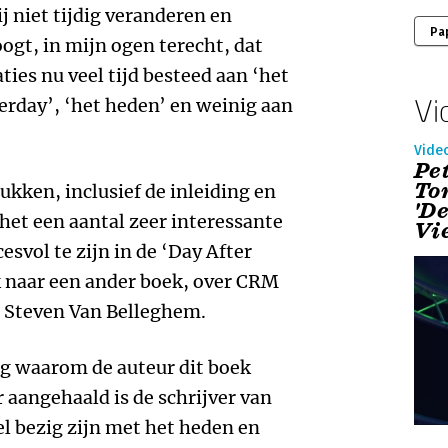
j niet tijdig veranderen en
Pa
ogt, in mijn ogen terecht, dat
es nu veel tijd besteed aan ‘het
Vi
erday’, ‘het heden’ en weinig aan
Vide
Pe
To
ukken, inclusief de inleiding en
'De
het een aantal zeer interessante
Vi
esvol te zijn in de ‘Day After
 naar een ander boek, over CRM
 Steven Van Belleghem.
aag waarom de auteur dit boek
 aangehaald is de schrijver van
l bezig zijn met het heden en