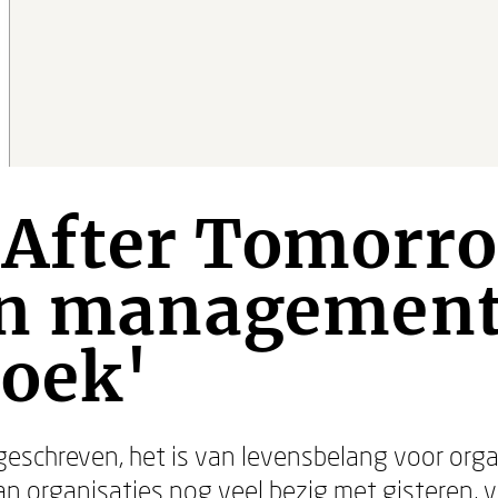
 After Tomorr
en management
boek'
geschreven, het is van levensbelang voor orga
 organisaties nog veel bezig met gisteren, v