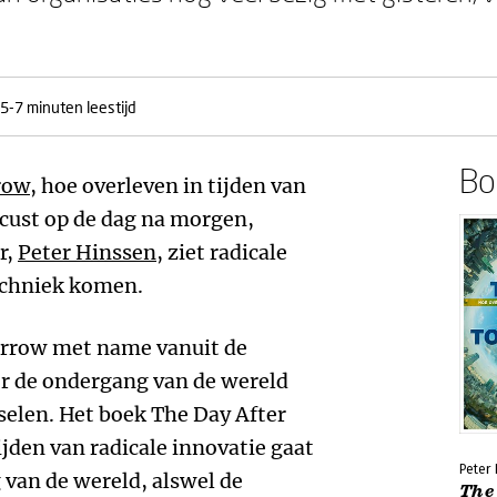
5-7 minuten leestijd
Boe
row
, hoe overleven in tijden van
focust op de dag na morgen,
r,
Peter Hinssen
, ziet radicale
echniek komen.
morrow met name vanuit de
er de ondergang van de wereld
selen. Het boek The Day After
jden van radicale innovatie gaat
Peter
 van de wereld, alswel de
The