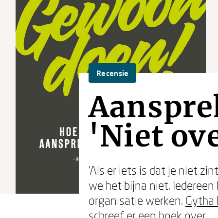
Recensie
Aanspre
'Niet ove
‘Als er iets is dat je niet 
we het bijna niet. Iederee
organisatie werken.
Gytha 
schreef er een boek over.