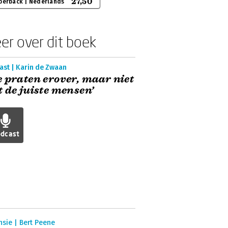
27,50
perback | Nederlands
er over dit boek
ast | Karin de Zwaan
 praten erover, maar niet
 de juiste mensen’
dcast
sie | Bert Peene