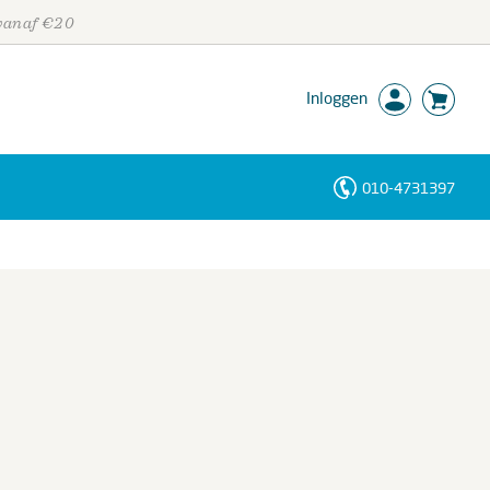
 vanaf €20
Inloggen
010-4731397
Personen
Trefwoorden