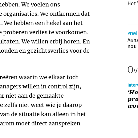
Het 
hebben. We voelen ons
ze organisaties. We ontkennen dat
t. We hebben een hekel aan het
e proberen verlies te voorkomen.
Previ
Aans
ltaten. We willen erbij horen. En
nou 
ouden en gezichtsverlies voor de
Ov
creëren waarin we elkaar toch
Inter
nagers willen in control zijn,
‘Ho
aar niet aan de gemaakte
pra
e zelfs niet weet wie je daarop
wor
an de situatie kan alleen in het
aarom moet direct aanspreken