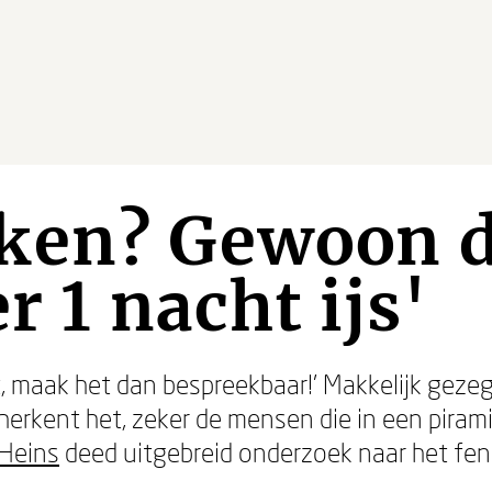
ken? Gewoon d
r 1 nacht ijs'
zint, maak het dan bespreekbaar!’ Makkelijk geze
n herkent het, zeker de mensen die in een pir
Heins
deed uitgebreid onderzoek naar het f