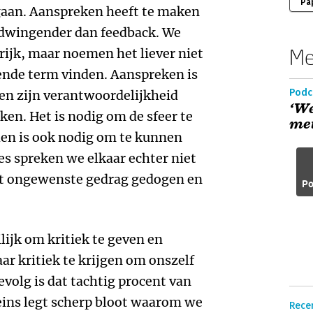
Pa
aan. Aanspreken heeft te maken
 dwingender dan feedback. We
Me
ijk, maar noemen het liever niet
ende term vinden. Aanspreken is
Podc
en zijn verantwoordelijkheid
‘We
ken. Het is nodig om de sfeer te
met
n is ook nodig om te kunnen
es spreken we elkaar echter niet
et ongewenste gedrag gedogen en
Po
ijk om kritiek te geven en
ar kritiek te krijgen om onszelf
volg is dat tachtig procent van
eins legt scherp bloot waarom we
Recen