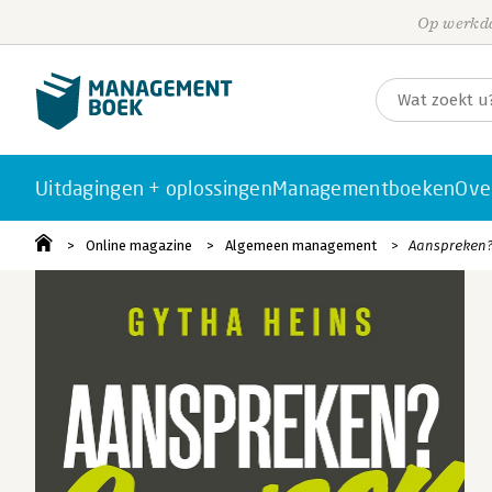
Op werkda
Uitdagingen + oplossingen
Managementboeken
Ove
Online magazine
Algemeen management
Aanspreken? 