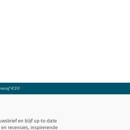
 vanaf €20
uwsbrief en blijf up-to-date
 en recensies, inspirerende