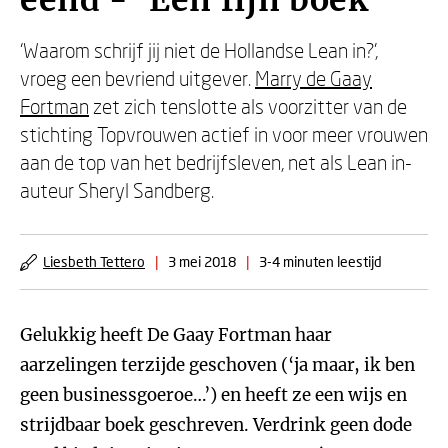
eend - 'Een fijn boek'
‘Waarom schrijf jij niet de Hollandse Lean in?’,
vroeg een bevriend uitgever.
Marry de Gaay
Fortman
zet zich tenslotte als voorzitter van de
stichting Topvrouwen actief in voor meer vrouwen
aan de top van het bedrijfsleven, net als Lean in-
auteur Sheryl Sandberg.
Liesbeth Tettero
|
3 mei 2018
|
3-4 minuten leestijd
Gelukkig heeft De Gaay Fortman haar
aarzelingen terzijde geschoven (‘ja maar, ik ben
geen businessgoeroe…’) en heeft ze een wijs en
strijdbaar boek geschreven. Verdrink geen dode