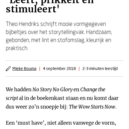
'Leert, prikkelt en
stimuleert'
Theo Hendriks schrijft mooie vormgegeven
bijbeltjes over het storytellingvak. Handzaam,
gebonden, met lint en stofomslag, kleurrijk en
praktisch.
Mieke Bouma
|
4 september 2018
|
2-3 minuten leestijd
We hadden
No Story No Glory
en
Change the
script
al in de boekenkast staan en nu komt daar
dus weer zo’n snoepje bij:
The Wow Starts Now
.
Een ‘must have’, niet alleen vanwege de vorm,