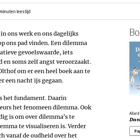
minuten leestijd
Boe
 in ons werk en ons dagelijks
op ons pad vinden. Een dilemma
gatieve gevoelswaarde, iets
 en soms zelf angst veroorzaakt.
lthof om er een heel boek aan te
er een nacht ijs gegaan.
is het fundament. Daarin
uteurs het fenomeen dilemma. Ook
Allard
odig is om over dilemma’s te
Dan
lemma te visualiseren is. Verder
Pa
ch vanaf de oudheid over het