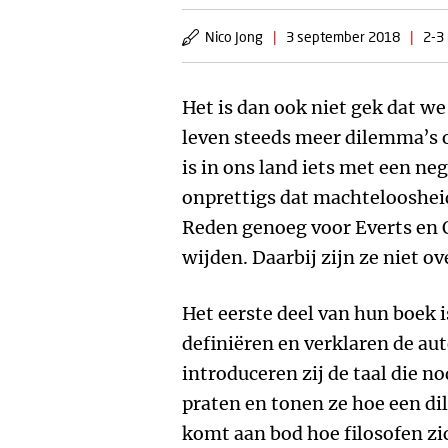
Nico Jong
|
3 september 2018
|
2-3 
Het is dan ook niet gek dat we
leven steeds meer dilemma’s 
is in ons land iets met een ne
onprettigs dat machteloosheid
Reden genoeg voor Everts en O
wijden. Daarbij zijn ze niet ov
Het eerste deel van hun boek 
definiëren en verklaren de a
introduceren zij de taal die n
praten en tonen ze hoe een di
komt aan bod hoe filosofen zi