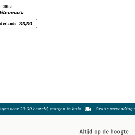
n Olthof
dilemma’s
35,50
ederlands
gen voor 23:00 besteld, morgen in huis
Gratis verzending
Altijd op de hoogte