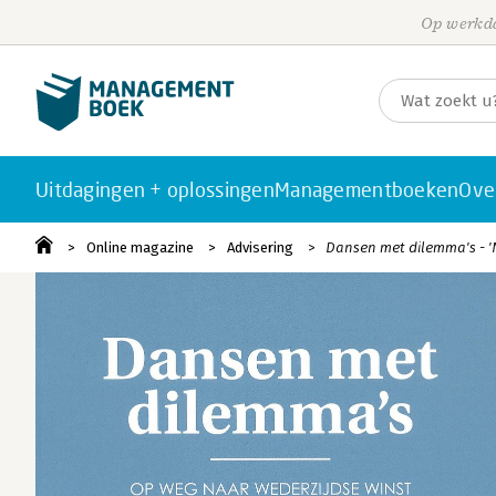
Op werkda
Uitdagingen + oplossingen
Managementboeken
Ove
Online magazine
Advisering
Dansen met dilemma's - 'Ni