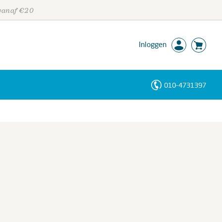
 vanaf €20
Inloggen
010-4731397
Personen
Trefwoorden