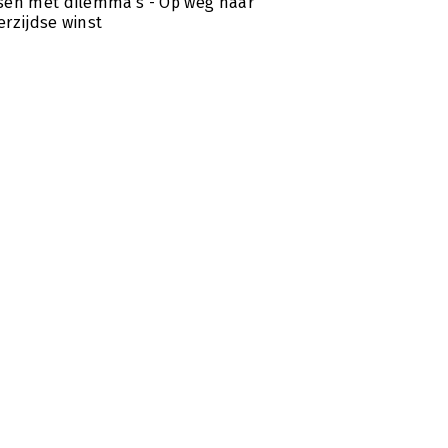
en met dilemma’s - Op weg naar
rzijdse winst