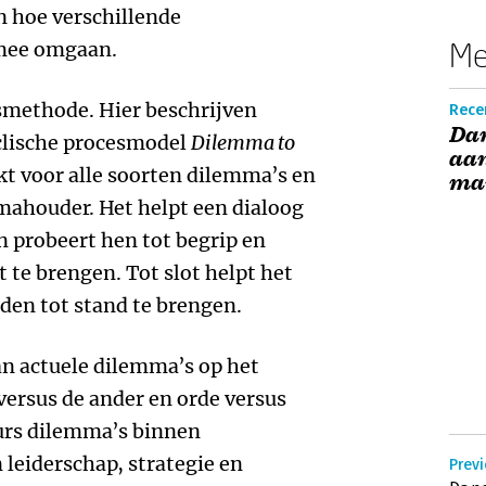
 hoe verschillende
Me
mee omgaan.
smethode. Hier beschrijven
Rece
Dan
yclische procesmodel
Dilemma to
aan
t voor alle soorten dilemma’s en
ma
emmahouder. Het helpt een dialoog
n probeert hen tot begrip en
 te brengen. Tot slot helpt het
den tot stand te brengen.
an actuele dilemma’s op het
 versus de ander en orde versus
urs dilemma’s binnen
 leiderschap, strategie en
Previ