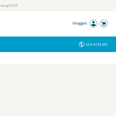
 vanaf €20
Inloggen
010-4731397
Personen
Trefwoorden