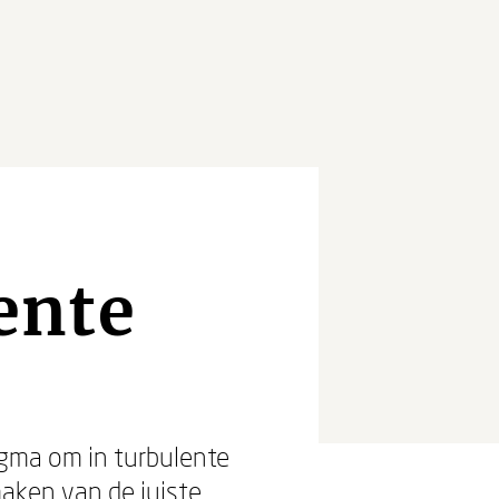
ente
igma om in turbulente
aken van de juiste