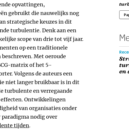
ende opvattingen,
turb
ën gebruikt die nauwelijks nog
Pa
an strategische keuzes in dit
nde turbulentie. Denk aan een
Me
lijke scope van drie tot vijf jaar.
menten op een traditionele
Recen
 beschreven. Met oeroude
Str
CG-matrix of het 5-
tur
en 
rter. Volgens de auteurs een
 niet langer bruikbaar is in dit
e turbulente en verregaande
e effecten. Ontwikkelingen
igheid van organisaties onder
uw paradigma nodig over
lente tijden
.