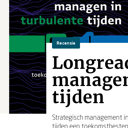
Recensie
Longread
managem
tijden
Strategisch management in 
tijden een toekomstbestend