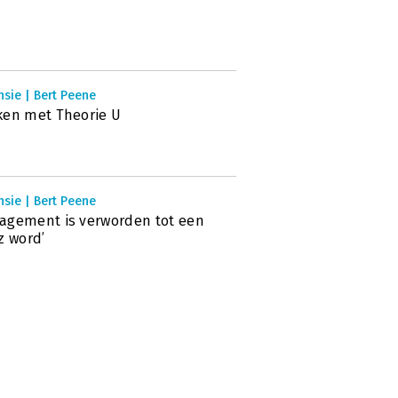
sie | Bert Peene
ken met Theorie U
sie | Bert Peene
agement is verworden tot een
z word’