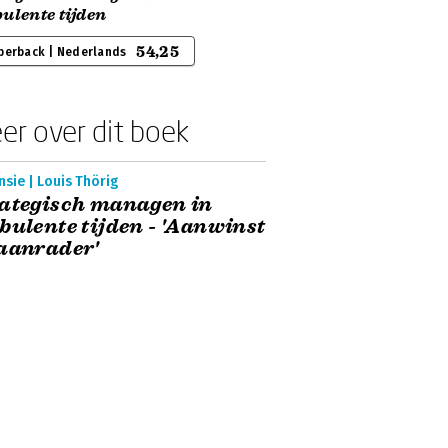
ulente tijden
54,25
perback | Nederlands
er over dit boek
sie | Louis Thörig
ategisch managen in
bulente tijden - 'Aanwinst
aanrader'