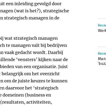
uit een inleiding gevolgd door
nagen (wat is het?), strategische
en strategisch managen in de
Recen
Wer
l bij wat strategisch managen
sch te managen valt bij bedrijven
dan vaak gedacht wordt. Daarbij
Recen
Man
hillende ‘vensters’ kijken naar de
‘buz
bieden van een organisatie. Juist
et belangrijk om het overzicht
en om de juiste keuzes te kunnen
n daarvoor het ‘strategisch
 domeinen (business en
(resultaten, activiteiten,