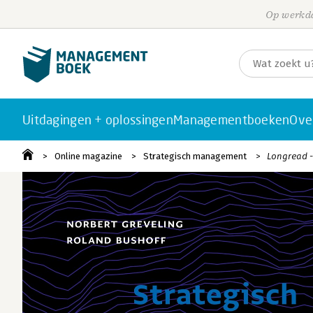
Op werkda
Uitdagingen + oplossingen
Managementboeken
Ove
Online magazine
Strategisch management
Longread -