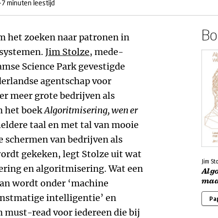
-7 minuten leestijd
Boe
om het zoeken naar patronen in
e systemen.
Jim Stolze
, mede-
amse Science Park gevestigde
ederlandse agentschap voor
der meer grote bedrijven als
in het boek
Algoritmisering, wen er
 heldere taal en met tal van mooie
e schermen van bedrijven als
ordt gekeken, legt Stolze uit wat
Jim St
isering en algoritmisering. Wat een
Algo
maa
taan wordt onder ‘machine
unstmatige intelligentie’ en
Pa
n must-read voor iedereen die bij