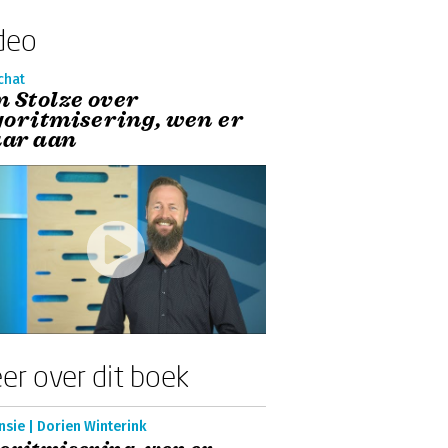
deo
chat
m Stolze over
goritmisering, wen er
ar aan
er over dit boek
sie | Dorien Winterink