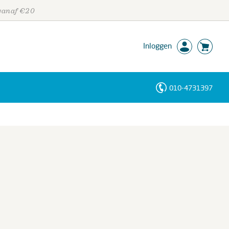
 vanaf €20
Inloggen
010-4731397
Personen
Trefwoorden