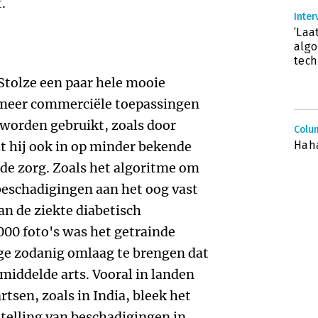
.
Inter
‘Laa
algo
tech
 Stolze een paar hele mooie
 meer commerciële toepassingen
worden gebruikt, zoals door
Colum
at hij ook in op minder bekende
Haha
 de zorg. Zoals het algoritme om
beschadigingen aan het oog vast
van de ziekte diabetisch
000 foto's was het getrainde
rge zodanig omlaag te brengen dat
middelde arts. Vooral in landen
tsen, zoals in India, bleek het
stelling van beschadigingen in