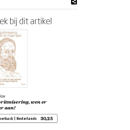
k bij dit artikel
olze
ritmisering, wen er
r aan!
30,25
perback | Nederlands