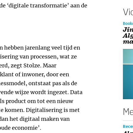
de ‘digitale transformatie’ aan de
Vi
Book
Ji
Al
ma
n hebben jarenlang veel tijd en
lisering van processen, wat ze
erd, zegt Stolze. Maar
klant of inwoner, door een
essmodel, ontstaat pas als de
ende wijze wordt ingezet. Data
als product om tot een nieuw
Me
te komen. Digitalisering is met
dan het digitaal maken van
Recen
‘oude economie’.