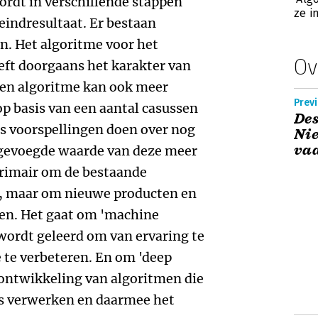
ordt in verschillende stappen
ze i
indresultaat. Er bestaan
n. Het algoritme voor het
Ov
eft doorgaans het karakter van
en algoritme kan ook meer
Previ
op basis van een aantal casussen
Des
s voorspellingen doen over nog
Nie
vaa
egevoegde waarde van deze meer
primair om de bestaande
n, maar om nieuwe producten en
en. Het gaat om 'machine
wordt geleerd om van ervaring te
 te verbeteren. En om 'deep
e ontwikkeling van algoritmen die
is verwerken en daarmee het