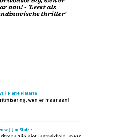
oritmisering, wen er
r aan! - 'Leest als
ndinavische thriller'
s | Pierre Pieterse
ritmisering, wen er maar aan!
view | Jim Stolze
oritmen zijn niet ingewikkeld, maar