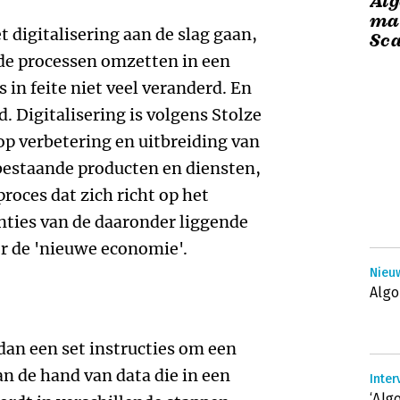
Alg
maa
 digitalisering aan de slag gaan,
Sca
de processen omzetten in een
 in feite niet veel veranderd. En
. Digitalisering is volgens Stolze
op verbetering en uitbreiding van
bestaande producten en diensten,
proces dat zich richt op het
nties van de daaronder liggende
r de 'nieuwe economie'.
Nieuw
Algo
dan een set instructies om een
an de hand van data die in een
Inter
‘Alg