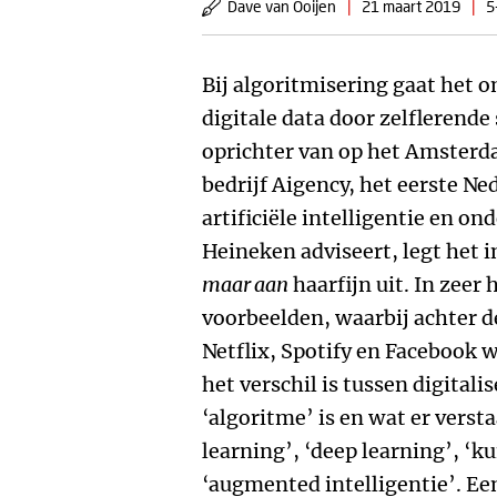
Dave van Ooijen
|
21 maart 2019
|
5
Bij algoritmisering gaat het 
digitale data door zelflerend
oprichter van op het Amsterd
bedrijf Aigency, het eerste N
artificiële intelligentie en on
Heineken adviseert, legt het 
maar aan
haarfijn uit. In zeer
voorbeelden, waarbij achter d
Netflix, Spotify en Facebook w
het verschil is tussen digital
‘algoritme’ is en wat er vers
learning’, ‘deep learning’, ‘k
‘augmented intelligentie’. Ee