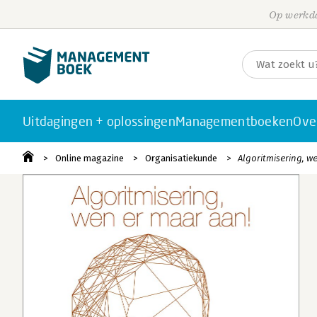
Op werkda
Uitdagingen + oplossingen
Managementboeken
Ove
Online magazine
Organisatiekunde
Algoritmisering, w