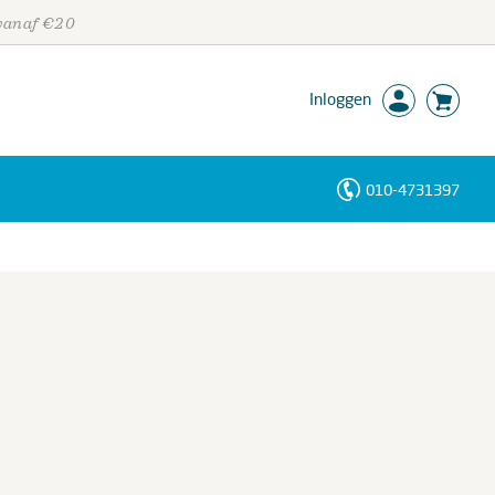
 vanaf €20
Inloggen
010-4731397
Personen
Trefwoorden