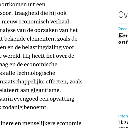
voortkomen uit een
Ov
 soort traagheid die hij ook
en nieuw economisch verhaal.
Recen
analyse van de oorzaken van het
Een
it bekende elementen, zoals de
onh
en en de belastingdaling voor
e wereld. Hij heeft het over de
daag en de economische
ks alle technologische
maatschappelijke effecten, zoals
relateert aan gigantisme.
aarin evengoed een opvatting
ls zodanig benoemt.
Inter
‘Ik 
kleinere en menselijkere economie