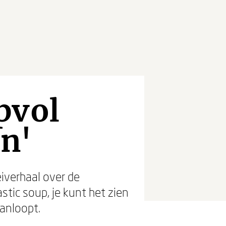
pvol
en'
iverhaal over de
stic soup, je kunt het zien
anloopt.