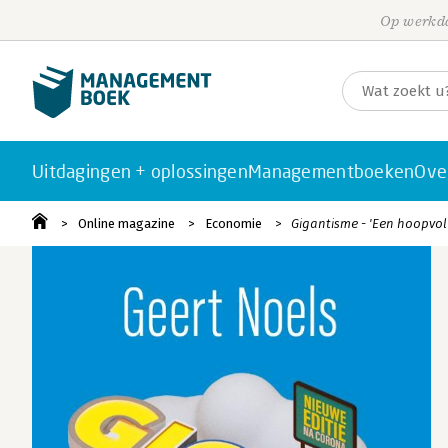
Op werkda
Uitdagingen + oplossingen
Managementboeken
Ove
Online magazine
Economie
Gigantisme - 'Een hoopvol b