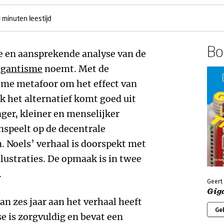
 minuten leestijd
Boe
e en aansprekende analyse van de
igantisme
noemt. Met de
eme metafoor om het effect van
k het alternatief komt goed uit
ager, kleiner en menselijker
nspeelt op de decentrale
n. Noels’ verhaal is doorspekt met
llustraties. De opmaak is in twee
.
Geert
Gig
dan zes jaar aan het verhaal heeft
Ge
 is zorgvuldig en bevat een