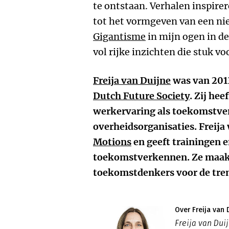
te ontstaan. Verhalen inspirer
tot het vormgeven van een n
Gigantisme
in mijn ogen in de
vol rijke inzichten die stuk v
Freija van Duijne
was van 2013
Dutch Future Society
. Zij hee
werkervaring als toekomstver
overheidsorganisaties. Freija
Motions
en geeft trainingen e
toekomstverkennen. Ze maakt 
toekomstdenkers voor de tre
Over Freija van 
Freija van Dui