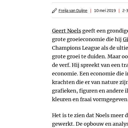
Freija van Duijne
|
10 mei 2019
|
2-3
Geert Noels
geeft een grondig
grote groeieconomie die hij
G
Champions League als de ulti
grote groei te duiden. Maar oo
de verf. Hij spreekt van een tr
economie. Een economie die i
krachten die er van nature zij
grafieken, figuren en andere i
kleuren en fraai vormgegeven
Het is te zien dat Noels meer 
gewerkt. De opbouw en analyse