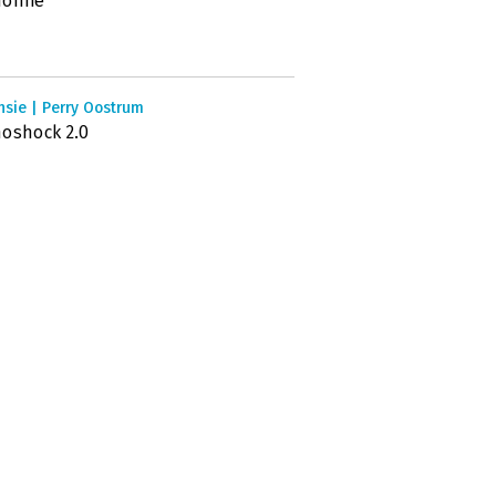
nomie’
nsie | Perry Oostrum
oshock 2.0