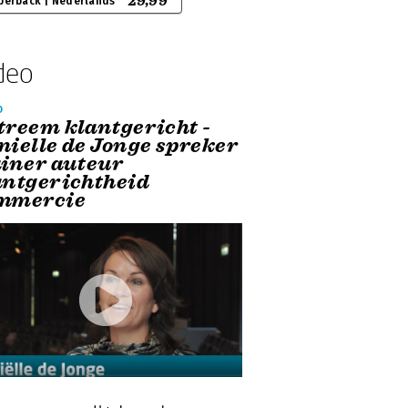
29,99
perback | Nederlands
deo
o
treem klantgericht -
nielle de Jonge spreker
ainer auteur
antgerichtheid
mmercie