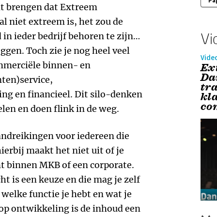
Pa
unt brengen dat Extreem
l niet extreem is, het zou de
Vi
in ieder bedrijf behoren te zijn…
ggen. Toch zie je nog heel veel
Vide
mmerciële binnen- en
Ex
Da
nten)service,
tr
ng en financieel. Dit silo-denken
kl
co
len en doen flink in de weg.
andreikingen voor iedereen die
erbij maakt het niet uit of je
t binnen MKB of een corporate.
t is een keuze en die mag je zelf
welke functie je hebt en wat je
 op ontwikkeling is de inhoud een