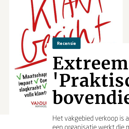
Recensie
Extreem 
'Praktis
bovendi
Het vakgebied verkoop is al
een organisatie werkt die