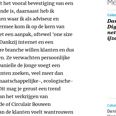
Me
t het vooral bevestiging van een
nde is, daarnaast heb ik
Colum
n waar ik als adviseur en
Dan
iermee kom ik op de kern van
Dig
ne
et een aanpak, oftewel ‘one size
ijz
. Dankzij internet en een
re branche willen klanten en dus
elen. Ze verwachten persoonlijke
Danielle de Jonge voegt een
anten zoeken, veel meer dan
maatschappelijke-, ecologische-
Dit mag je gerust een trend
an het verkrijgen van
de of Circulair Bouwen
Colu
Dani
 van de klanten voelt wantrouwen