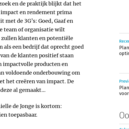
zoek en de praktijk blijkt dat het
e impact en rendement prima
t met de 3G’s: Goed, Gaaf en
je team of organisatie wilt
 zullen klanten en potentiële
Recen
n als een bedrijf dat oprecht goed
Plan
opti
 van de klanten positief staan
n impactvolle producten en
 dan voldoende onderbouwing om
et het creëren van impact. De
Previ
Plan
b deze al gemaakt…
voor
elle de Jonge is kortom:
Oo
ien toepasbaar.