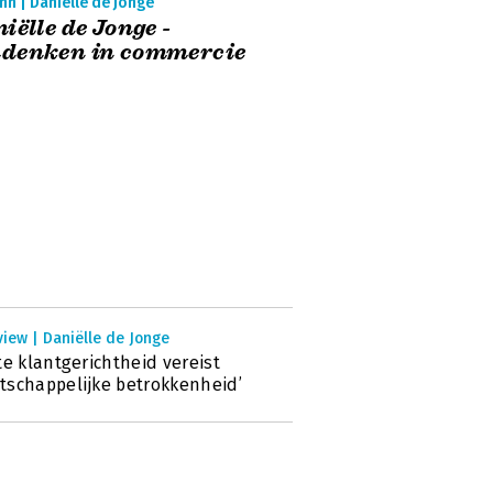
n | Daniëlle de Jonge
iëlle de Jonge -
denken in commercie
view | Daniëlle de Jonge
te klantgerichtheid vereist
schappelijke betrokkenheid’