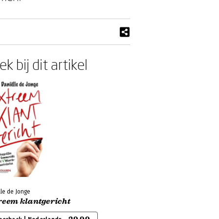
k bij dit artikel
le de Jonge
reem klantgericht