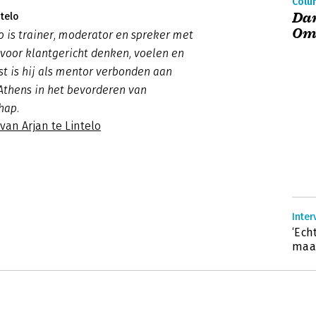
Colum
Dan
ntelo
Om
lo is trainer, moderator en spreker met
 voor klantgericht denken, voelen en
t is hij als mentor verbonden aan
Athens in het bevorderen van
hap.
 van Arjan te Lintelo
Inter
‘Ech
maat