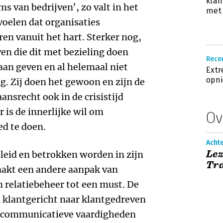
klan
 van bedrijven’, zo valt in het
met 
voelen dat organisaties
en vanuit het hart. Sterker nog,
jven die dit met bezieling doen
Rece
aan geven en al helemaal niet
Extr
opni
. Zij doen het gewoon en zijn de
ansrecht ook in de crisistijd
 is de innerlijke wil om
Ov
ed te doen.
Acht
Lez
leid en betrokken worden in zijn
Tra
aakt een andere aanpak van
n relatiebeheer tot een must. De
 klantgericht naar klantgedreven
e communicatieve vaardigheden