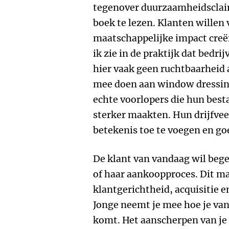
tegenover duurzaamheidsclaims
boek te lezen. Klanten willen 
maatschappelijke impact creër
ik zie in de praktijk dat bedri
hier vaak geen ruchtbaarheid 
mee doen aan window dressing
echte voorlopers die hun besta
sterker maakten. Hun drijfveer
betekenis toe te voegen en go
De klant van vandaag wil bege
of haar aankoopproces. Dit m
klantgerichtheid, acquisitie e
Jonge neemt je mee hoe je van
komt. Het aanscherpen van j