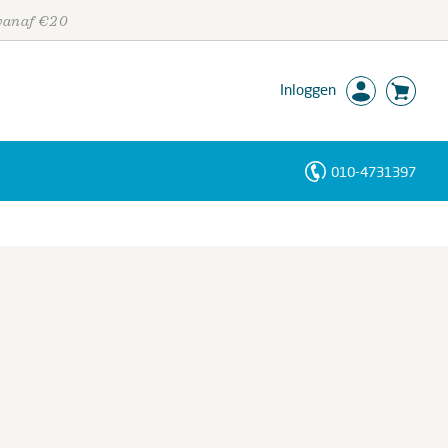
 vanaf €20
Inloggen
010-4731397
Personen
Trefwoorden