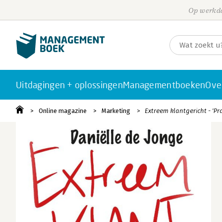
Op werkda
Uitdagingen + oplossingen
Managementboeken
Ove
Online magazine
Marketing
Extreem klantgericht - 'P