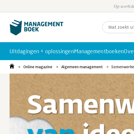
Op werkda
Uitdagingen + oplossingen
Managementboeken
Ove
Online magazine
Algemeen management
Samenwerken: