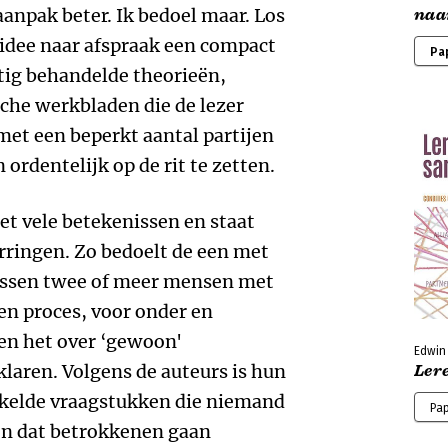
anpak beter. Ik bedoel maar. Los
naa
idee naar afspraak een compact
Pa
tig behandelde theorieën,
sche werkbladen die de lezer
t een beperkt aantal partijen
ordentelijk op de rit te zetten.
 vele betekenissen en staat
rringen. Zo bedoelt de een met
ussen twee of meer mensen met
en proces, voor onder en
n het over ‘gewoon'
Edwin 
laren. Volgens de auteurs is hun
Ler
kelde vraagstukken die niemand
Pa
sen dat betrokkenen gaan