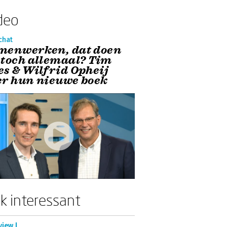
deo
chat
menwerken, dat doen
 toch allemaal? Tim
es & Wilfrid Opheij
er hun nieuwe boek
k interessant
view |