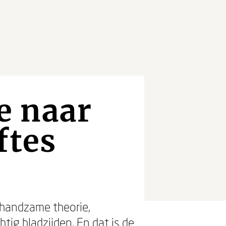
e naar
ftes
 handzame theorie,
tig bladzijden. En dat is de