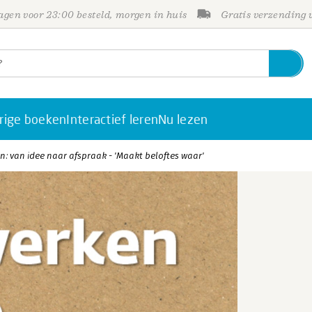
gen voor 23:00 besteld, morgen in huis
Gratis verzending
rige boeken
Interactief leren
Nu lezen
 van idee naar afspraak - 'Maakt beloftes waar'