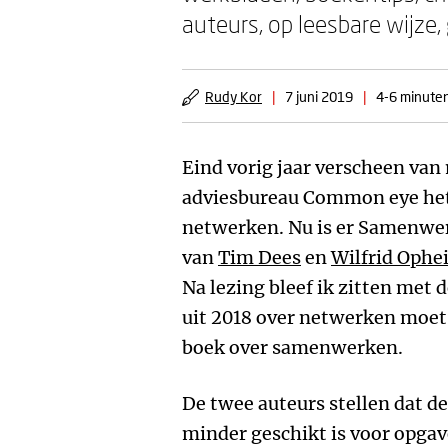
auteurs, op leesbare wijze, 
Rudy Kor
|
7 juni 2019
|
4-6 minuten
Eind vorig jaar verscheen va
adviesbureau Common eye het
netwerken. Nu is er Samenwer
van
Tim Dees
en
Wilfrid Ophei
Na lezing bleef ik zitten met 
uit 2018 over netwerken moet
boek over samenwerken.
De twee auteurs stellen dat d
minder geschikt is voor opga