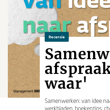
Recensie
Samenwe
afspraak
waar'
Samenwerken: van idee naa
werkbladen, boekentips, che