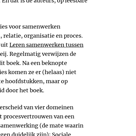
 En dat is de auteurs, op leesbare
ities voor samenwerken
relatie, organisatie en proces.
 uit
Leren samenwerken tussen
eij. Regelmatig verwijzen de
dit boek. Na een beknopte
ties komen ze er (helaas) niet
rte hoofdstukken, maar op
id door het boek.
erscheid van vier domeinen
t procesvertrouwen van een
samenwerking (de mate waarin
gen duidelijk zijn); Sociale