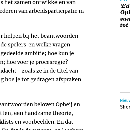
ls het samen ontwikkelen van
‘Ed
rderen van arbeidsparticipatie in
Oph
sam
tot
er helpen bij het beantwoorden
 de spelers en welke vragen
 gedeelde ambitie; hoe kun je
; hoe voer je procesregie?
dacht - zoals ze in de titel van
ag hoe je tot gedragen afspraken
Nieuw
eantwoorden beloven Opheij en
Shor
atten, een handzame theorie,
lists en voorbeelden. En dat