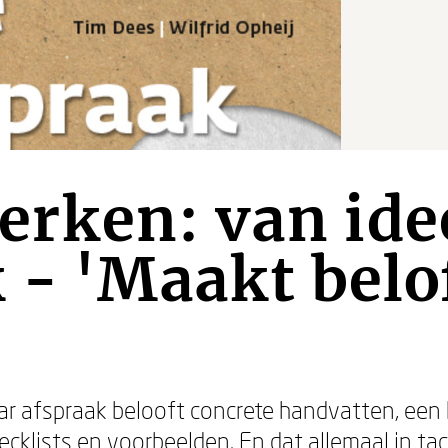
rken: van ide
 - 'Maakt belo
r afspraak belooft concrete handvatten, een
cklists en voorbeelden. En dat allemaal in tach