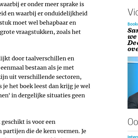
arbij er onder meer sprake is
Vi
id en waarbij er onduidelijkheid
gstuk moet wel behapbaar en
Book
Sa
 grote vraagstukken, zoals het
we
De
ov
kt door taalverschillen en
u eenmaal bestaan als je met
jn uit verschillende sectoren,
s je het boek leest dan krijg je wel
en' in dergelijke situaties geen
Oo
 geschikt is voor een
partijen die de kern vormen. Je
Inter