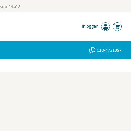
 vanaf €20
Inloggen
010-4731397
Personen
Trefwoorden