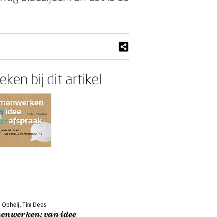
ken bij dit artikel
d Opheij, Tim Dees
enwerken: van idee