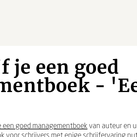
jf je een goed
entboek - 'Ee
 je een goed managementboek
van auteur en u
k voor schrijvers met enige schrijfervaring nut