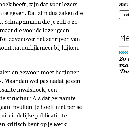
oek heeft, zijn dat voor lezers
man
 te geven. Dat zijn dus zaken die
Ge
s. Schrap zinnen die je zelf o zo
 maar die voor de lezer geen
Me
ot zover over het schrijven van
komt natuurlijk meer bij kijken.
Rece
Zo 
ma
‘Du
 dralen en gewoon moet beginnen
k. Maar dan wel pas nadat je een
ssante invalshoek, een
de structuur. Als dat geraamte
aan invullen. Je hoeft niet per se
 uiteindelijke publicatie te
 en kritisch bent op je werk.