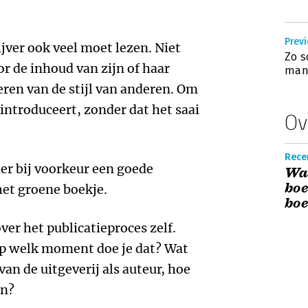
Previ
ijver ook veel moet lezen. Niet
Zo s
r de inhoud van zijn of haar
man
eren van de stijl van anderen. Om
introduceert, zonder dat het saai
Ov
Recen
der bij voorkeur een goede
Waa
boe
 het groene boekje.
boe
ver het publicatieproces zelf.
op welk moment doe je dat? Wat
van de uitgeverij als auteur, hoe
an?