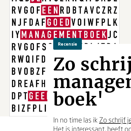
Recensie
Zo schri
managem
boek'
In no time las ik
Zo schrijf
Het is interessant, heeft oo