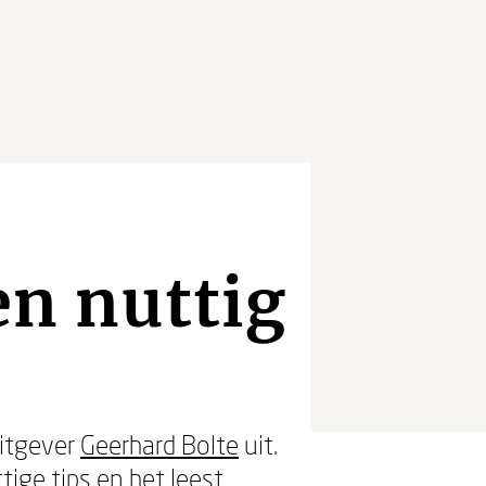
n nuttig
itgever
Geerhard Bolte
uit.
tige tips en het leest