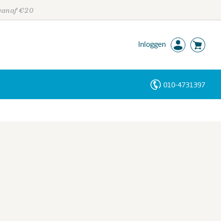
 vanaf €20
Inloggen
010-4731397
Personen
Trefwoorden