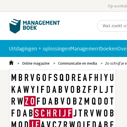
Op werkda
Uitdagingen + oplossingen
Managementboeken
Ove
Online magazine
Communicatie en media
Zo schrijf j