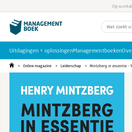
Op werkda
Uitdagingen + oplossingen
Managementboeken
Ove
Online magazine
Leiderschap
Mintzberg in essentie - 