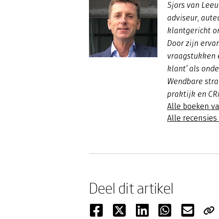
Sjors van Lee
adviseur, aute
klantgericht o
Door zijn ervar
vraagstukken 
klant’ als onde
Wendbare stra
praktijk en CR
Alle boeken v
Alle recensie
Deel dit artikel