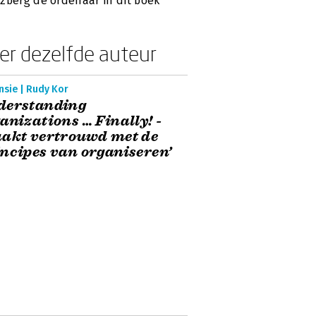
zberg de ordenaar in dit boek'
er dezelfde auteur
nsie | Rudy Kor
derstanding
anizations … Finally! -
akt vertrouwd met de
ncipes van organiseren’