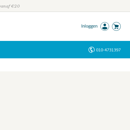
 vanaf €20
Inloggen
010-4731397
Personen
Trefwoorden