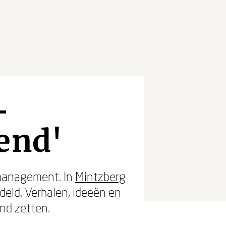
-
end'
 management. In
Mintzberg
eld. Verhalen, ideeën en
nd zetten.