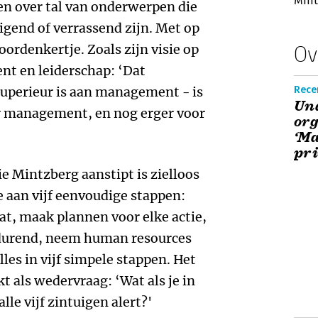
Mint
len over tal van onderwerpen die
igend of verrassend zijn. Met op
oordenkertje. Zoals zijn visie op
Ov
nt en leiderschap: ‘Dat
 superieur is aan management - is
Rece
Un
oor management, en nog erger voor
org
‘Ma
pri
e Mintzberg aanstipt is zielloos
 aan vijf eenvoudige stappen:
aat, maak plannen voor elke actie,
durend, neem human resources
lles in vijf simpele stappen. Het
t als wedervraag: ‘Wat als je in
lle vijf zintuigen alert?'