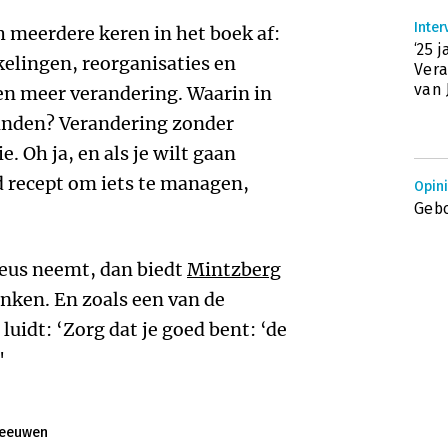
Inter
 meerdere keren in het boek af:
‘25 
kelingen, reorganisaties en
Ver
van 
en meer verandering. Waarin in
e vinden? Verandering zonder
. Oh ja, en als je wilt gaan
d recept om iets te managen,
Opin
Gebo
ieus neemt, dan biedt
Mintzberg
enken. En zoals een van de
uidt: ‘Zorg dat je goed bent: ‘de
'
Leeuwen