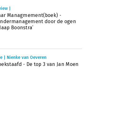
view |
jaar Managmement(boek) -
andermanagement door de ogen
Jaap Boonstra’
ie | Nienke van Oeveren
ekstaafd - De top 3 van Jan Moen