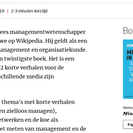
19
|
2-3 minuten leestijd
Boe
adees managementwetenschapper
 we op Wikipedia. Hij geldt als een
 management en organisatiekunde.
n twintigste boek. Het is een
2 korte verhalen voor de
schillende media zijn
7 thema's met korte verhalen
Henry
n zielloos managen),
Mint
etwerken en de koe als
Pa
(het meten van management en de