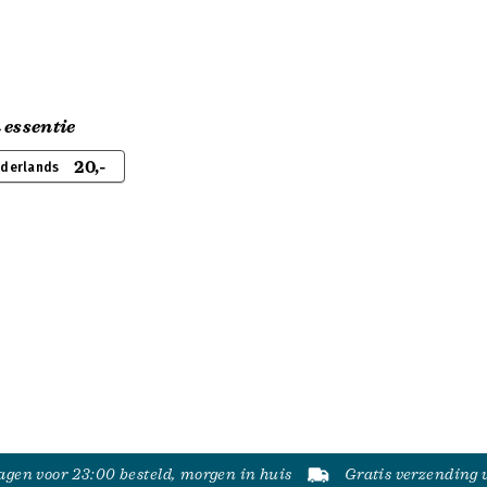
 essentie
20,-
ederlands
gen voor 23:00 besteld, morgen in huis
Gratis verzending