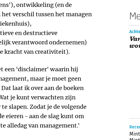
ens'), ontwikkeling (en de
Me
 het verschil tussen het managen
ziekenhuis),
Acht
tieve en destructieve
Va
pelijk verantwoord ondernemen)
wor
e kracht van creativiteit).
 een ‘disclaimer' waarin hij
management, maar je moet geen
at laat ik over aan de boeken
Wat je kunt verwachten zijn
 te slapen. Zodat je de volgende
de eieren - aan de slag kunt om
ste alledag van management.'
Recen
Mint