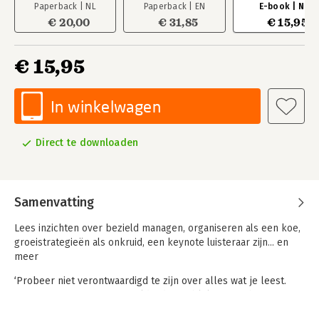
Paperback | NL
Paperback | EN
E-book | NL
€ 20,00
€ 31,85
€ 15,95
€ 15,95
In winkelwagen
Direct te downloaden
Samenvatting
Lees inzichten over bezield managen, organiseren als een koe,
groeistrategieën als onkruid, een keynote luisteraar zijn... en
meer
‘Probeer niet verontwaardigd te zijn over alles wat je leest.
Sommige van mijn meest wilde ideeën blijken mijn beste te
zijn, het duurt een tijdje voordat dat duidelijk wordt.’