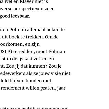
 wel en Klaver niet is
iverse perspectieven zeer
goed leesbaar
.
r en Polman allemaal bekende
t dit boek te trekken. Om de
voorkomen, en zijn
USLP) te redden, moet Polman
st in de ijskast zetten en
t. Zou jij dat kunnen? Zou je
dewerkers als ze jouw visie niet
eduld blijven houden met
r rendement willen praten, jaar
bestuur en bedrijf vervangen om