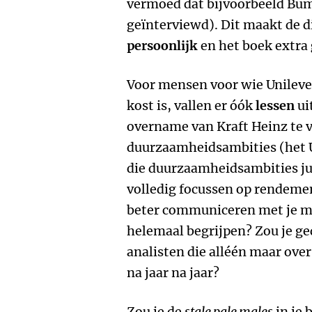
vermoed dat bijvoorbeeld Buma
geïnterviewd). Dit maakt de d
persoonlijk
en het boek extra
Voor mensen voor wie Unileve
kost is, vallen er óók
lessen
ui
overname van Kraft Heinz te 
duurzaamheidsambities (het 
die duurzaamheidsambities jui
volledig focussen op rendemen
beter communiceren met je me
helemaal begrijpen? Zou je g
analisten die alléén maar ove
na jaar na jaar?
Zou je de
stale pale males
in je 