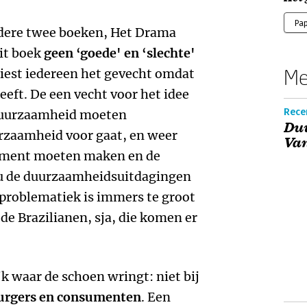
Pa
erdere twee boeken, Het Drama
dit boek
geen ‘goede' en ‘slechte'
Me
rliest iedereen het gevecht omdat
eft. De een vecht voor het idee
Recen
duurzaamheid moeten
Du
rzaamheid voor gaat, en weer
Va
dement moeten maken en de
au de duurzaamheidsuitdagingen
 problematiek is immers te groot
 de Brazilianen, sja, die komen er
jk waar de schoen wringt: niet bij
urgers en consumenten
. Een