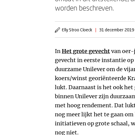
worden beschreven.
Elly Stroo Cloeck
|
31 december 2019
In
Het grote gevecht
van oer-
gevecht in eerste instantie op
duurzame Unilever om de vija
koers/winst georiënteerde Kra
lukt. Daarnaast is het ook he
binnen Unilever zijn duurzaa
met hoog rendement. Dat lu
nog meer lijkt het te gaan o
initiatieven op grote schaal, w
nog niet.