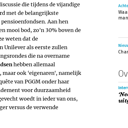
iscussie die tijdens de vijandige
Achte
Waar
d met de belangrijkste
man
de pensioenfondsen. Aan hen
 een mooi bod, zo'n 30% boven de
ze weten dat de
Nieuw
 Unilever als eerste zullen
Cha
ingsrondes die na overname
ndsen
hebben allemaal
Ov
 maar ook ‘eigenaren', namelijk
enquête van PGGM onder haar
Inter
endement voor duurzaamheid
‘Ne
 gevecht woedt in ieder van ons,
uit
rger versus de verwende