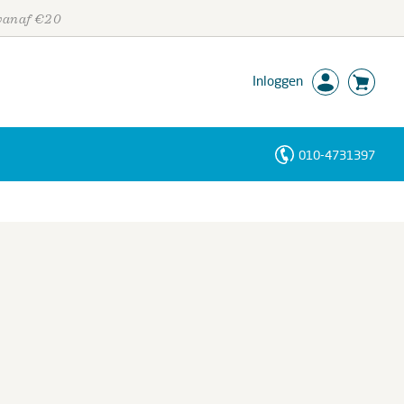
 vanaf €20
Inloggen
010-4731397
Personen
Trefwoorden