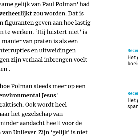
zame gelijk van Paul Polman' had
verheerlijkt
zou worden. Dat is
en figuranten geven aan hoe lastig
e werken. ‘Hij luistert niet' is
 manier van praten is als een
nterrupties en uitweidingen
Rece
Het 
egen zijn verhaal inbrengen voelt
boei
en'.
hoe Polman steeds meer op een
Recen
‘environmental Jesus'
.
Het 
praktisch. Ook wordt heel
span
 naar het gezelschap van
 minder aandacht heeft voor de
n Unilever. Zijn ‘gelijk' is niet