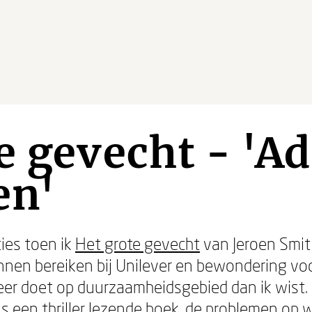
e gevecht - 'A
en'
ies toen ik
Het grote gevecht
van Jeroen Smit 
en bereiken bij Unilever en bewondering voor 
eer doet op duurzaamheidsgebied dan ik wist.
ls een thriller lezende boek, de problemen op 