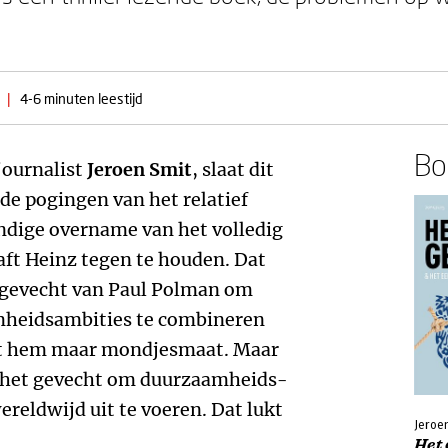
|
4-6 minuten leestijd
Boe
journalist
Jeroen Smit
, slaat dit
 de pogingen van het relatief
ndige overname van het volledig
ft Heinz tegen te houden. Dat
t gevecht van Paul Polman om
mheidsambities te combineren
kt hem maar mondjesmaat. Maar
m het gevecht om duurzaamheids-
ereldwijd uit te voeren. Dat lukt
Jeroen
Het 