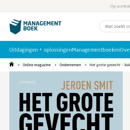
Op werkda
Uitdagingen + oplossingen
Managementboeken
Ove
Online magazine
Ondernemen
Het grote gevecht - 'Ad