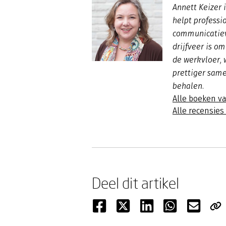
Annett Keizer 
helpt professi
communicatiev
drijfveer is o
de werkvloer,
prettiger sam
behalen.
Alle boeken v
Alle recensies
Deel dit artikel