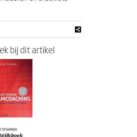
k bij dit artikel
jn Vroemen
ktijkboek