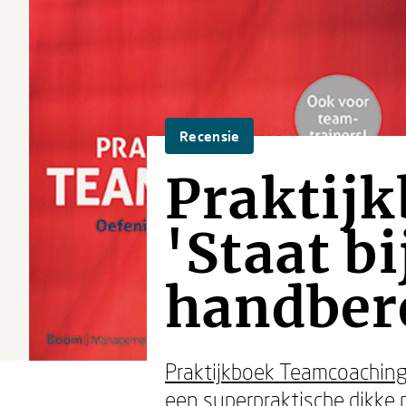
Recensie
Praktij
'Staat b
handber
Praktijkboek Teamcoachin
een superpraktische dikke p