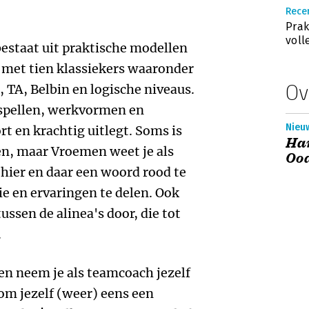
Rece
Prak
voll
estaat uit praktische modellen
 met tien klassiekers waaronder
Ov
 TA, Belbin en logische niveaus.
 spellen, werkvormen en
Nieuw
rt en krachtig uitlegt. Soms is
Ha
en, maar Vroemen weet je als
Ooa
r hier en daar een woord rood te
sie en ervaringen te delen. Ook
tussen de alinea's door, die tot
.
en neem je als teamcoach jezelf
 om jezelf (weer) eens een