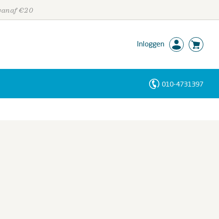
 vanaf €20
Inloggen
010-4731397
Personen
Trefwoorden