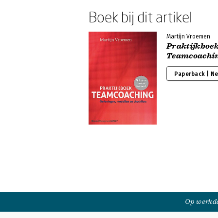
Boek bij dit artikel
Martijn Vroemen
Praktijkboe
Teamcoachi
Paperback | N
Op werkda