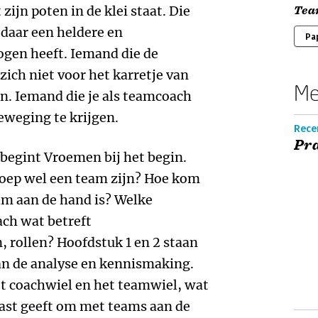
ijn poten in de klei staat. Die
Tea
 daar een heldere en
Pa
ogen heeft. Iemand die de
zich niet voor het karretje van
Me
n. Iemand die je als teamcoach
eweging te krijgen.
Rece
Pr
 begint Vroemen bij het begin.
roep wel een team zijn? Hoe kom
eam aan de hand is? Welke
ach wat betreft
 rollen? Hoofdstuk 1 en 2 staan
an de analyse en kennismaking.
t coachwiel en het teamwiel, wat
vast geeft om met teams aan de