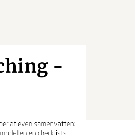
ching -
superlatieven samenvatten:
 modellen en checklists