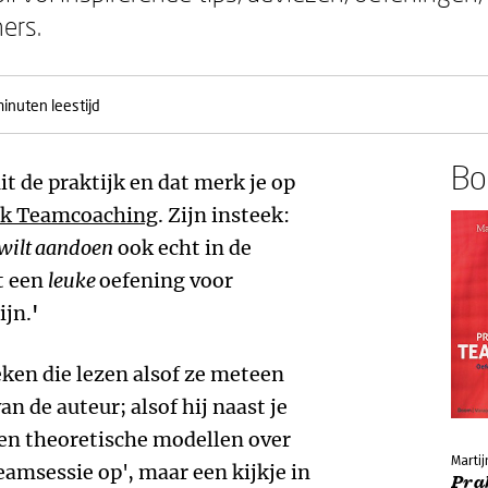
ers.
inuten leestijd
Boe
it de praktijk en dat merk je op
ek Teamcoaching
. Zijn insteek:
wilt aandoen
ook echt in de
t een
leuke
oefening voor
ijn.
'
eken die lezen alsof ze meteen
n de auteur; alsof hij naast je
Geen theoretische modellen over
Marti
eamsessie op', maar een kijkje in
Pra