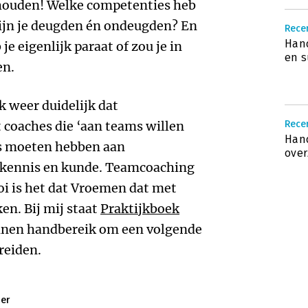
e houden! Welke competenties heb
zijn je deugden én ondeugden? En
Recen
Hand
e eigenlijk paraat of zou je in
en s
en.
ek weer duidelijk dat
 coaches die ‘aan teams willen
Recen
Hand
rs moeten hebben aan
over
e kennis en kunde. Teamcoaching
oi is het dat Vroemen dat met
en. Bij mij staat
Praktijkboek
innen handbereik om een volgende
reiden.
zer