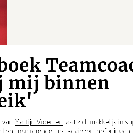
kboek Teamcoa
ij mij binnen
eik'
g
van
Martijn Vroemen
laat zich makkelijk in 
il vol inspirerende tips, adviezen, oefeningen,