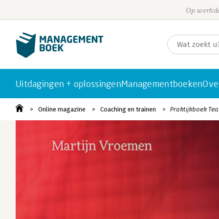
Op werkda
Uitdagingen + oplossingen
Managementboeken
Ove
Online magazine
Coaching en trainen
Praktijkboek Tea