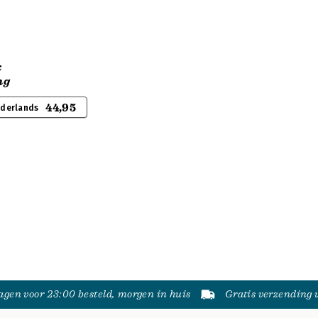
k
ng
44,95
ederlands
gen voor 23:00 besteld, morgen in huis
Gratis verzending