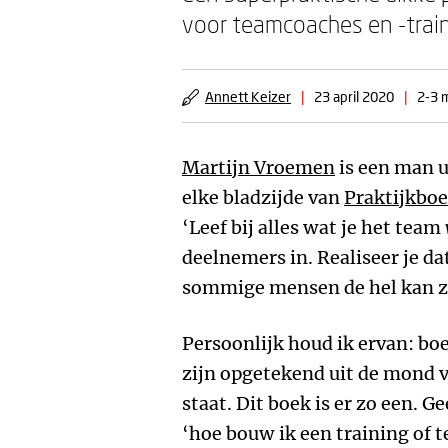
voor teamcoaches en -train
Annett Keizer
|
23 april 2020
|
2-3 m
Martijn Vroemen
is een man u
elke bladzijde van
Praktijkbo
‘Leef bij alles wat je het team
deelnemers in. Realiseer je da
sommige mensen de hel kan z
Persoonlijk houd ik ervan: bo
zijn opgetekend uit de mond va
staat. Dit boek is er zo een. 
‘hoe bouw ik een training of t